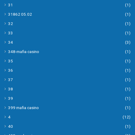
31
(1)
31862 05.02
(1)
32
(1)
33
(1)
34
(3)
348-mafia casino
(1)
35
(1)
36
(1)
37
(1)
38
(1)
39
(1)
399 mafia casino
(1)
4
(12)
40
(1)