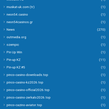
muskat-uk.com (tr)
(1)
neon54.casino
(1)
neon54casinos.gr
(1)
News
(270)
outmedia.org
(1)
ozempic
(1)
Pin Up Win
(1)
Pin-up KZ
(11)
Pin-up KZ #5
(1)
pinco-casino-downloads.top
(1)
pinco-casino-kz2026.top
(1)
pinco-casino-official2026.top
(1)
pinco-casino-zerkalo2026.top
(1)
pinco-cazino-aviator.top
(1)