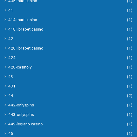
405 mad casino
(1)
41
(1)
414 mad casino
(1)
418 librabet casino
(1)
42
(1)
420 librabet casino
(1)
424
(1)
428-casinoly
(1)
43
(1)
431
(1)
44
(2)
442-onlyspins
(1)
443-onlyspins
(1)
449-legiano casino
(1)
45
(1)