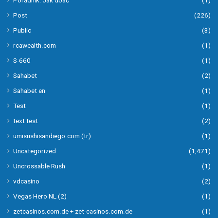
Post
(226)
Public
(3)
rcawealth.com
(1)
S-660
(1)
Sahabet
(2)
Sahabet en
(1)
Test
(1)
text test
(2)
umisushisandiego.com (tr)
(1)
Uncategorized
(1,471)
Uncrossable Rush
(1)
vdcasino
(2)
Vegas Hero NL (2)
(1)
zetcasinos.com.de + zet-casinos.com.de
(1)