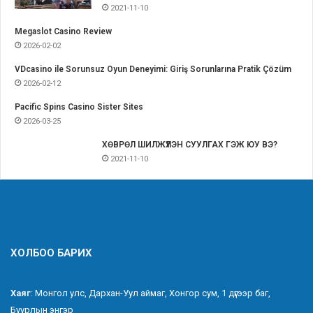
2021-11-10
Megaslot Casino Review
2026-02-02
VDcasino ile Sorunsuz Oyun Deneyimi: Giriş Sorunlarına Pratik Çözüm
2026-02-12
Pacific Spins Casino Sister Sites
2026-03-25
ХӨВРӨЛ ШИЛЖҮҮЛЭН СУУЛГАХ ГЭЖ ЮУ ВЭ?
2021-11-10
ХОЛБОО БАРИХ
Хаяг
: Монгол улс, Дархан-Уул аймаг, Хонгор сум, 1 дүгээр баг,
Буурлын энгэр