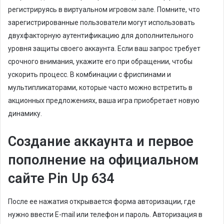
m
регистрируясь в виртуальном игровом зале. Помните, что
a
зарегистрированные пользователи могут использовать
i
двухфакторную аутентификацию для дополнительного
l
уровня защиты своего аккаунта. Если ваш запрос требует
срочного внимания, укажите его при обращении, чтобы
ускорить процесс. В комбинации с фриспинами и
мультипликаторами, которые часто можно встретить в
акционных предложениях, ваша игра приобретает новую
динамику.
Создание аккаунта и первое
пополнение на официальном
сайте Pin Up 634
После ее нажатия открывается форма авторизации, где
нужно ввести E-mail или телефон и пароль. Авторизация в