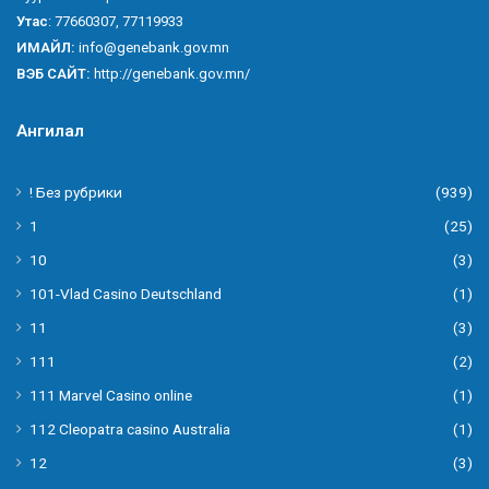
Утас
: 77660307, 77119933
ИМАЙЛ:
info@genebank.gov.mn
ВЭБ САЙТ:
http://genebank.gov.mn/
Ангилал
! Без рубрики
(939)
1
(25)
10
(3)
101-Vlad Casino Deutschland
(1)
11
(3)
111
(2)
111 Marvel Casino online
(1)
112 Cleopatra casino Australia
(1)
12
(3)