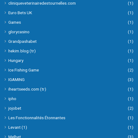
cliniqueveterinairedestournelles.com
(1)
Euro Bets UK
(1)
Games
(1)
glorycasino
(1)
Grandpashabet
(1)
hekim.blog (tr)
(1)
Hungary
(1)
Ice Fishing Game
(2)
IGAMING
(3)
iheartseeds.com (tr)
(1)
ipho
(1)
jojobet
(2)
Les Fonctionnalités Étonnantes
(1)
Levant (1)
(1)
Melbet
(3)