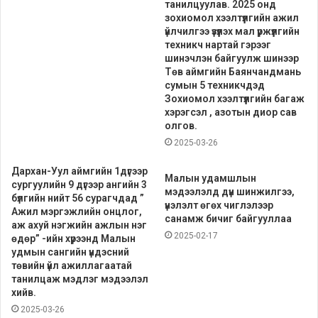
танилцуулав. 2025 онд
зохиомол хээлтүүлгийн ажил
үйлчилгээ үзүүлэх мал үржүүлгийн
техникч нартай гэрээг
шинэчлэн байгуулж шинээр
Төв аймгийн Баянчандмань
сумын 5 техникчдэд
Зохиомол хээлтүүлгийн багаж
хэрэгсэл , азотын диор сав
олгов.
2025-03-26
Дархан-Уул аймгийн 1дүгээр
Малын удамшлын
сургуулийн 9 дүгээр ангийн 3
мэдээлэлд дүн шинжилгээ,
бүлгийн нийт 56 сурагчдад ”
үнэлэлт өгөх чиглэлээр
Ажил мэргэжлийн онцлог,
санамж бичиг байгууллаа
аж ахуй нэгжийн ажлын нэг
2025-02-17
өдөр” -ийн хүрээнд Малын
удмын сангийн үндэсний
төвийн үйл ажиллагаатай
танилцаж мэдлэг мэдээлэл
хийв.
2025-03-26