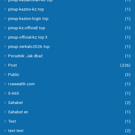
pinup-kazino-kz.top
(1)
pinup-kazino-login.top
(1)
pinup-kz-officiall.top
(1)
pinup-official-kz.top 3
(1)
pinup-zerkalo2026.top
(1)
Poradnik: Jak dbać
(1)
Post
(226)
Public
(3)
rcawealth.com
(1)
S-660
(1)
Sahabet
(2)
Sahabet en
(1)
Test
(1)
text test
(2)