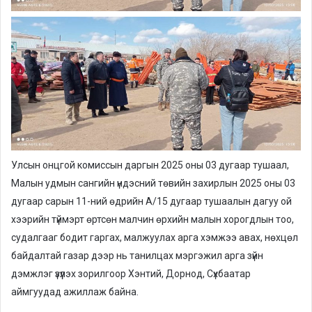
Улсын онцгой комиссын даргын 2025 оны 03 дугаар тушаал,
Малын удмын сангийн үндэсний төвийн захирлын 2025 оны 03
дугаар сарын 11-ний өдрийн А/15 дугаар тушаалын дагуу ой
хээрийн түймэрт өртсөн малчин өрхийн малын хорогдлын тоо,
судалгааг бодит гаргах, малжуулах арга хэмжээ авах, нөхцөл
байдалтай газар дээр нь танилцах мэргэжил арга зүйн
дэмжлэг үзүүлэх зорилгоор Хэнтий, Дорнод, Сүхбаатар
аймгуудад ажиллаж байна.