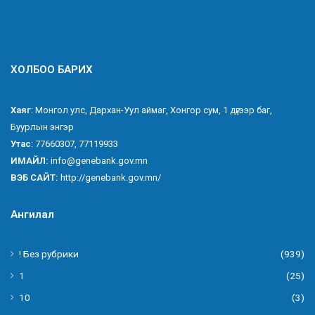
ХОЛБОО БАРИХ
Хаяг
: Монгол улс, Дархан-Уул аймаг, Хонгор сум, 1 дүгээр баг,
Буурлын энгэр
Утас
: 77660307, 77119933
ИМАЙЛ:
info@genebank.gov.mn
ВЭБ САЙТ:
http://genebank.gov.mn/
Ангилал
! Без рубрики
(939)
1
(25)
10
(3)