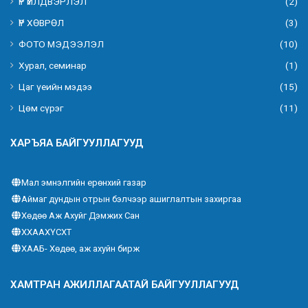
ҮР ҮЙЛДВЭРЛЭЛ
(2)
ҮР ХӨВРӨЛ
(3)
ФОТО МЭДЭЭЛЭЛ
(10)
Хурал, семинар
(1)
Цаг үеийн мэдээ
(15)
Цөм сүрэг
(11)
ХАРЪЯА БАЙГУУЛЛАГУУД
Мал эмнэлгийн ерөнхий газар
Аймаг дундын отрын бэлчээр ашиглалтын захиргаа
Хөдөө Аж Ахуйг Дэмжих Сан
ХХААХҮСХТ
ХААБ- Хөдөө, аж ахуйн бирж
ХАМТРАН АЖИЛЛАГААТАЙ БАЙГУУЛЛАГУУД