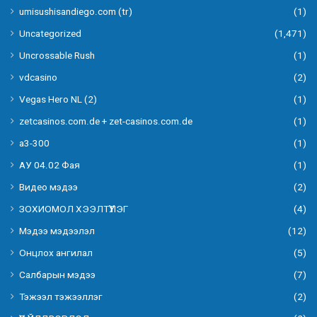
umisushisandiego.com (tr)
(1)
Uncategorized
(1,471)
Uncrossable Rush
(1)
vdcasino
(2)
Vegas Hero NL (2)
(1)
zetcasinos.com.de + zet-casinos.com.de
(1)
а3-300
(1)
АУ 04.02 Фая
(1)
Видео мэдээ
(2)
ЗОХИОМОЛ ХЭЭЛТҮҮЛЭГ
(4)
Мэдээ мэдээлэл
(12)
Онцлох ангилал
(5)
Салбарын мэдээ
(7)
Тэжээл тэжээллэг
(2)