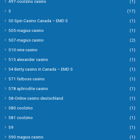
497-coolzino casino
(1)
5
(17)
50 Spin Casino Canada – EMD S
(1)
505-magius casino
(1)
507-magius casino
(2)
510 nine casino
(1)
515 alexander casino
(1)
54 Betty casino in Canada – EMD S
(1)
571 fatboss casino
(1)
578 aphrodite casino
(1)
58-Online casino deutschland
(1)
580 coolzino
(1)
581 coolzino
(1)
59
(1)
590 magius casino
(1)