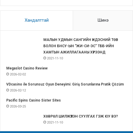
Хандалттай
Шинэ
МАЛЫН УДМЫН САНГИЙН ҮНДЭСНИЙ ТӨВ
БОЛОН БНСУ-ЫН “ЖИ-СИ-ЭС” ТББ-ИЙН
ХАМТЫН АЖИЛЛАГААНЫ ХҮРЭЭНД
2021-11-10
Megaslot Casino Review
2026-02-02
VDcasino ile Sorunsuz Oyun Deneyimi: Giriş Sorunlarına Pratik Çözüm
2026-02-12
Pacific Spins Casino Sister Sites
2026-03-25
ХӨВРӨЛ ШИЛЖҮҮЛЭН СУУЛГАХ ГЭЖ ЮУ ВЭ?
2021-11-10