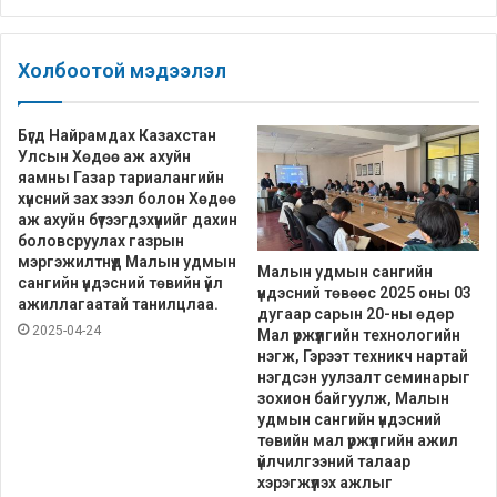
Холбоотой мэдээлэл
Бүгд Найрамдах Казахстан
Улсын Хөдөө аж ахуйн
яамны Газар тариалангийн
хүнсний зах зээл болон Хөдөө
аж ахуйн бүтээгдэхүүнийг дахин
боловсруулах газрын
мэргэжилтнүүд Малын удмын
Малын удмын сангийн
сангийн үндэсний төвийн үйл
үндэсний төвөөс 2025 оны 03
ажиллагаатай танилцлаа.
дугаар сарын 20-ны өдөр
2025-04-24
Мал үржүүлгийн технологийн
нэгж, Гэрээт техникч нартай
нэгдсэн уулзалт семинарыг
зохион байгуулж, Малын
удмын сангийн үндэсний
төвийн мал үржүүлгийн ажил
үйлчилгээний талаар
хэрэгжүүлэх ажлыг