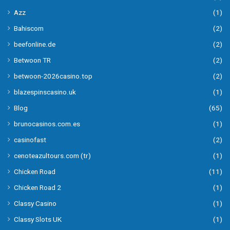
Azz
(1)
Bahiscom
(2)
beefonline.de
(2)
Betwoon TR
(2)
betwoon-2026casino.top
(2)
blazespinscasino.uk
(1)
Blog
(65)
brunocasinos.com.es
(1)
casinofast
(2)
cenoteazultours.com (tr)
(1)
Chicken Road
(11)
Chicken Road 2
(1)
Classy Casino
(1)
Classy Slots UK
(1)