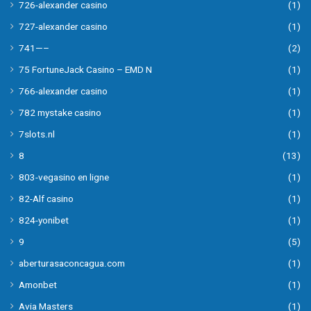
726-alexander casino
(1)
727-alexander casino
(1)
741—–
(2)
75 FortuneJack Casino – EMD N
(1)
766-alexander casino
(1)
782 mystake casino
(1)
7slots.nl
(1)
8
(13)
803-vegasino en ligne
(1)
82-Alf casino
(1)
824-yonibet
(1)
9
(5)
aberturasaconcagua.com
(1)
Amonbet
(1)
Avia Masters
(1)