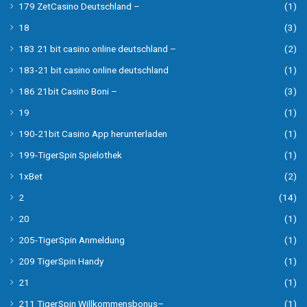
179 ZetCasino Deutschland –
(1)
18
(3)
183 21 bit casino online deutschland –
(2)
183-21 bit casino online deutschland
(1)
186 21bit Casino Boni –
(3)
19
(1)
190-21bit Casino App herunterladen
(1)
199-TigerSpin Spielothek
(1)
1xBet
(2)
2
(14)
20
(1)
205-TigerSpin Anmeldung
(1)
209 TigerSpin Handy
(1)
21
(1)
211 TigerSpin Willkommensbonus–
(1)