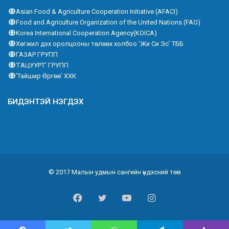
Asian Food & Agriculture Cooperation Initiative (AFACI)
Food and Agriculture Organization of the United Nations (FAO)
Korea International Cooperation Agency(KOICA)
Хөгжил дэх оролцооны төлөөх холбоо ‘Жи Си Эс’ ТББ
ГАЗАР ГРУПП
‘ГАЦУУРТ’ ГРУПП
‘Тайшир Өргөө’ ХХК
БИДЭНТЭЙ НЭГДЭХ
© 2017 Малын удмын сангийн үндэсний төв
Facebook
Twitter
YouTube
Instagram