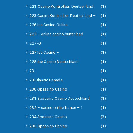
221-Casino Kontrolleur Deutschland
(1)
223 CasinoKontrolleur Deutschland –
(1)
226 Ice Casino Online
(1)
227 – online casino buitenland
(1)
227 -0
(1)
227 Ice Casino –
(1)
228-Ice Casino Deutschland
(1)
23
(1)
23-Classic Canada
(1)
230-Spassino Casino
(1)
231 Spassino Casino Deutschland
(1)
232 – casino online france – 1
(1)
234 Spassino Casino
(3)
235-Spassino Casino
(1)