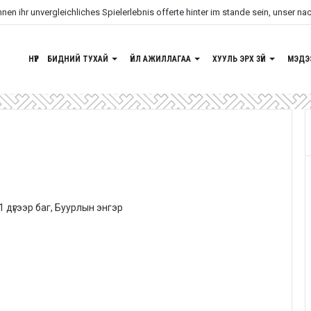
en ihr unvergleichliches Spielerlebnis offerte hinter im stande sein, unser na
НҮҮР
БИДНИЙ ТУХАЙ
ҮЙЛ АЖИЛЛАГАА
ХУУЛЬ ЭРХ ЗҮЙ
МЭДЭ
1 дүгээр баг, Буурлын энгэр