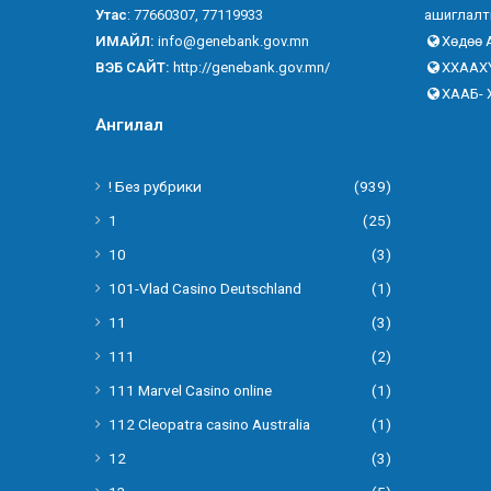
Утас
: 77660307, 77119933
ашиглалт
ИМАЙЛ:
info@genebank.gov.mn
Хөдөө 
ВЭБ САЙТ:
http://genebank.gov.mn/
ХХААХ
ХААБ- 
Ангилал
! Без рубрики
(939)
1
(25)
10
(3)
101-Vlad Casino Deutschland
(1)
11
(3)
111
(2)
111 Marvel Casino online
(1)
112 Cleopatra casino Australia
(1)
12
(3)