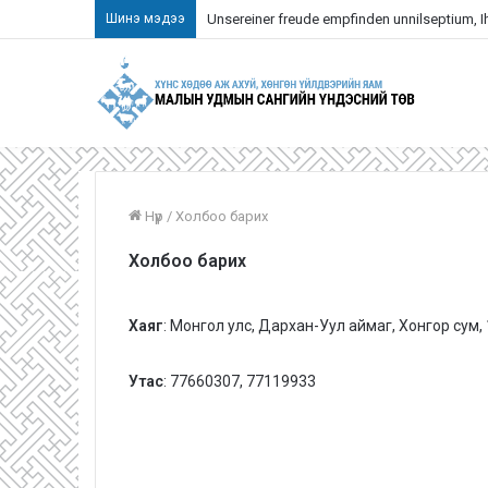
Шинэ мэдээ
Unsereiner freude empfinden unnilseptium, Ihn
Нүүр
/
Холбоо барих
Холбоо барих
Хаяг
: Монгол улс, Дархан-Уул аймаг, Хонгор сум, 
Утас
: 77660307, 77119933