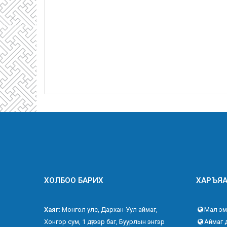
ХОЛБОО БАРИХ
ХАРЪЯА
Хаяг
: Монгол улс, Дархан-Уул аймаг,
Мал эм
Хонгор сум, 1 дүгээр баг, Буурлын энгэр
Аймаг 