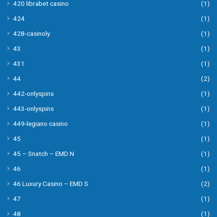
420 librabet casino
(1)
424
(1)
428-casinoly
(1)
43
(1)
431
(1)
44
(2)
442-onlyspins
(1)
443-onlyspins
(1)
449-legiano casino
(1)
45
(1)
45 – Snatch – EMD N
(1)
46
(1)
46 Luxury Casino – EMD S
(2)
47
(1)
48
(1)