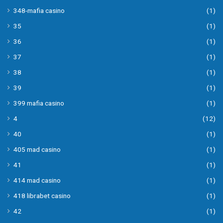
348-mafia casino
(1)
35
(1)
36
(1)
37
(1)
38
(1)
39
(1)
399 mafia casino
(1)
4
(12)
40
(1)
405 mad casino
(1)
41
(1)
414 mad casino
(1)
418 librabet casino
(1)
42
(1)