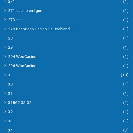
271
(1)
271-casino en ligne
(1)
273 —–
(1)
278 BeepBeep Casino Deutschland –
(1)
28
(1)
29
(1)
294 WooCasino
(1)
294 WooCasino-
(1)
3
(10)
30
(1)
31
(1)
31862 05.02
(1)
32
(1)
33
(1)
34
(3)