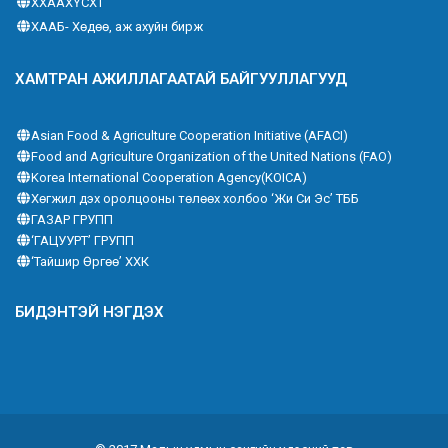
ХХААХҮСХТ
ХААБ- Хөдөө, аж ахуйн бирж
ХАМТРАН АЖИЛЛАГААТАЙ БАЙГУУЛЛАГУУД
Asian Food & Agriculture Cooperation Initiative (AFACI)
Food and Agriculture Organization of the United Nations (FAO)
Korea International Cooperation Agency(KOICA)
Хөгжил дэх оролцооны төлөөх холбоо ‘Жи Си Эс’ ТББ
ГАЗАР ГРУПП
‘ГАЦУУРТ’ ГРУПП
‘Тайшир Өргөө’ ХХК
БИДЭНТЭЙ НЭГДЭХ