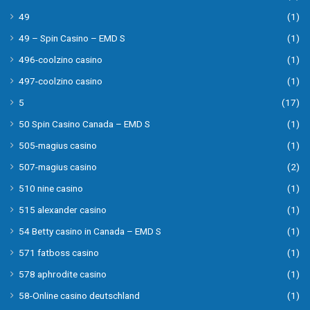
49
(1)
49 – Spin Casino – EMD S
(1)
496-coolzino casino
(1)
497-coolzino casino
(1)
5
(17)
50 Spin Casino Canada – EMD S
(1)
505-magius casino
(1)
507-magius casino
(2)
510 nine casino
(1)
515 alexander casino
(1)
54 Betty casino in Canada – EMD S
(1)
571 fatboss casino
(1)
578 aphrodite casino
(1)
58-Online casino deutschland
(1)