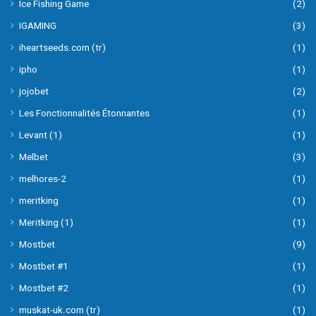
Ice Fishing Game
(2)
IGAMING
(3)
iheartseeds.com (tr)
(1)
ipho
(1)
jojobet
(2)
Les Fonctionnalités Étonnantes
(1)
Levant (1)
(1)
Melbet
(3)
melhores-2
(1)
meritking
(1)
Meritking (1)
(1)
Mostbet
(9)
Mostbet #1
(1)
Mostbet #2
(1)
muskat-uk.com (tr)
(1)