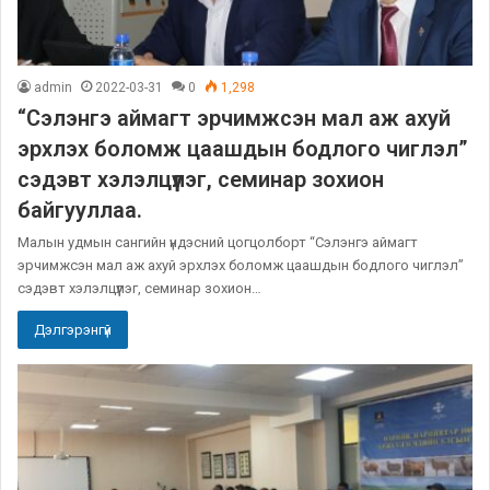
admin
2022-03-31
0
1,298
“Сэлэнгэ аймагт эрчимжсэн мал аж ахуй
эрхлэх боломж цаашдын бодлого чиглэл”
сэдэвт хэлэлцүүлэг, семинар зохион
байгууллаа.
Малын удмын сангийн үндэсний цогцолборт “Сэлэнгэ аймагт
эрчимжсэн мал аж ахуй эрхлэх боломж цаашдын бодлого чиглэл”
сэдэвт хэлэлцүүлэг, семинар зохион…
Дэлгэрэнгүй