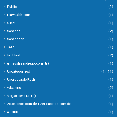
Public
(3)
rcawealth.com
(1)
S-660
(1)
Sahabet
(2)
Sahabet en
(1)
Test
(1)
text test
(2)
umisushisandiego.com (tr)
(1)
Uncategorized
(1,471)
Uncrossable Rush
(1)
vdcasino
(2)
Vegas Hero NL (2)
(1)
zetcasinos.com.de + zet-casinos.com.de
(1)
а3-300
(1)