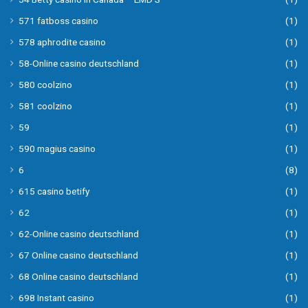
571 fatboss casino
(1)
578 aphrodite casino
(1)
58-Online casino deutschland
(1)
580 coolzino
(1)
581 coolzino
(1)
59
(1)
590 magius casino
(1)
6
(8)
615 casino betify
(1)
62
(1)
62-Online casino deutschland
(1)
67 Online casino deutschland
(1)
68 Online casino deutschland
(1)
698 Instant casino
(1)