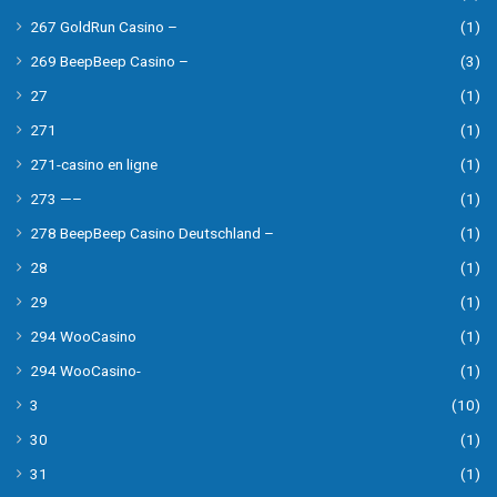
267 GoldRun Casino –
(1)
269 BeepBeep Casino –
(3)
27
(1)
271
(1)
271-casino en ligne
(1)
273 —–
(1)
278 BeepBeep Casino Deutschland –
(1)
28
(1)
29
(1)
294 WooCasino
(1)
294 WooCasino-
(1)
3
(10)
30
(1)
31
(1)