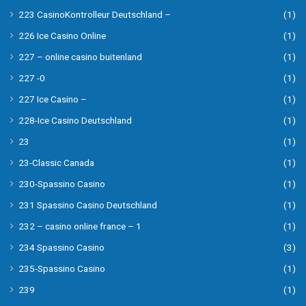
223 CasinoKontrolleur Deutschland –
(1)
226 Ice Casino Online
(1)
227 – online casino buitenland
(1)
227 -0
(1)
227 Ice Casino –
(1)
228-Ice Casino Deutschland
(1)
23
(1)
23-Classic Canada
(1)
230-Spassino Casino
(1)
231 Spassino Casino Deutschland
(1)
232 – casino online france – 1
(1)
234 Spassino Casino
(3)
235-Spassino Casino
(1)
239
(1)