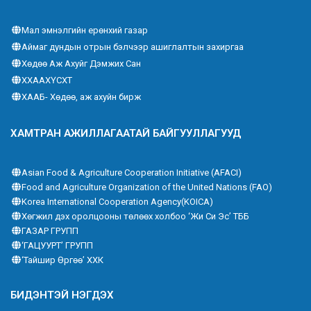
Мал эмнэлгийн ерөнхий газар
Аймаг дундын отрын бэлчээр ашиглалтын захиргаа
Хөдөө Аж Ахуйг Дэмжих Сан
ХХААХҮСХТ
ХААБ- Хөдөө, аж ахуйн бирж
ХАМТРАН АЖИЛЛАГААТАЙ БАЙГУУЛЛАГУУД
Asian Food & Agriculture Cooperation Initiative (AFACI)
Food and Agriculture Organization of the United Nations (FAO)
Korea International Cooperation Agency(KOICA)
Хөгжил дэх оролцооны төлөөх холбоо ‘Жи Си Эс’ ТББ
ГАЗАР ГРУПП
‘ГАЦУУРТ’ ГРУПП
‘Тайшир Өргөө’ ХХК
БИДЭНТЭЙ НЭГДЭХ