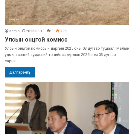
admin
2025-03-13
0
795
Улсын онцгой комисс
Улсын онцгой комиссын даргын 2025 оны 03 дугаар тушаал, Малын
удмын сангийн үндэсний төвийн захирлын 2025 оны 03 дугаар
сарын…
Дэлгэрэнгүй