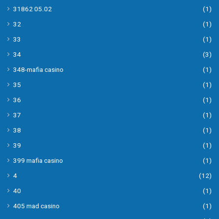
31862 05.02
(1)
32
(1)
33
(1)
34
(3)
348-mafia casino
(1)
35
(1)
36
(1)
37
(1)
38
(1)
39
(1)
399 mafia casino
(1)
4
(12)
40
(1)
405 mad casino
(1)