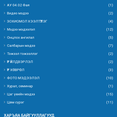
АУ 04.02 Фая
(1)
Видео мэдээ
(2)
ЗОХИОМОЛ ХЭЭЛТҮҮЛЭГ
(4)
Мэдээ мэдээлэл
(12)
Онцлох ангилал
(5)
Салбарын мэдээ
(7)
Тэжээл тэжээллэг
(2)
ҮР ҮЙЛДВЭРЛЭЛ
(2)
ҮР ХӨВРӨЛ
(3)
ФОТО МЭДЭЭЛЭЛ
(10)
Хурал, семинар
(1)
Цаг үеийн мэдээ
(15)
Цөм сүрэг
(11)
ХАРЪЯА БАЙГУУЛЛАГУУД