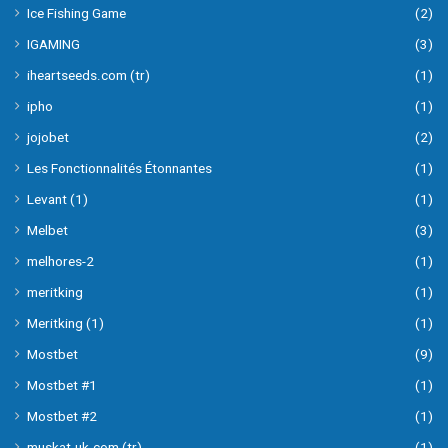
Ice Fishing Game
(2)
IGAMING
(3)
iheartseeds.com (tr)
(1)
ipho
(1)
jojobet
(2)
Les Fonctionnalités Étonnantes
(1)
Levant (1)
(1)
Melbet
(3)
melhores-2
(1)
meritking
(1)
Meritking (1)
(1)
Mostbet
(9)
Mostbet #1
(1)
Mostbet #2
(1)
muskat-uk.com (tr)
(1)