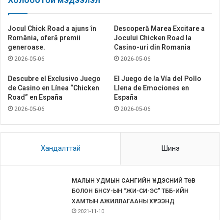
Jocul Chick Road a ajuns în
Descoperă Marea Excitare a
România, oferă premii
Jocului Chicken Road la
generoase.
Casino-uri din Romania
2026-05-06
2026-05-06
Descubre el Exclusivo Juego
El Juego de la Vía del Pollo
de Casino en Línea “Chicken
Llena de Emociones en
Road” en España
España
2026-05-06
2026-05-06
Хандалттай
Шинэ
МАЛЫН УДМЫН САНГИЙН ҮНДЭСНИЙ ТӨВ
БОЛОН БНСУ-ЫН “ЖИ-СИ-ЭС” ТББ-ИЙН
ХАМТЫН АЖИЛЛАГААНЫ ХҮРЭЭНД
2021-11-10