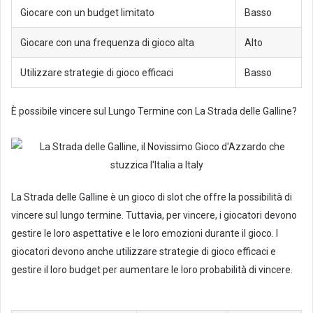
Giocare con un budget limitato
Basso
Giocare con una frequenza di gioco alta
Alto
Utilizzare strategie di gioco efficaci
Basso
È possibile vincere sul Lungo Termine con La Strada delle Galline?
La Strada delle Galline è un gioco di slot che offre la possibilità di
vincere sul lungo termine. Tuttavia, per vincere, i giocatori devono
gestire le loro aspettative e le loro emozioni durante il gioco. I
giocatori devono anche utilizzare strategie di gioco efficaci e
gestire il loro budget per aumentare le loro probabilità di vincere.