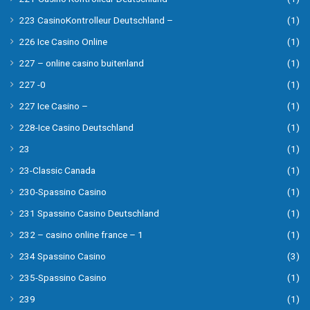
223 CasinoKontrolleur Deutschland –
(1)
226 Ice Casino Online
(1)
227 – online casino buitenland
(1)
227 -0
(1)
227 Ice Casino –
(1)
228-Ice Casino Deutschland
(1)
23
(1)
23-Classic Canada
(1)
230-Spassino Casino
(1)
231 Spassino Casino Deutschland
(1)
232 – casino online france – 1
(1)
234 Spassino Casino
(3)
235-Spassino Casino
(1)
239
(1)