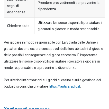
Prendere provvedimenti per prevenire la
segni di
dipendenza
dipendenza
Utilizzare le risorse disponibili per aiutare i
Chiedere aiuto
giocatori a giocare in modo responsabile
Per giocare in modo responsabile con La Strada delle Galline, i
giocatori devono essere consapevoli delle loro abitudini di gioco e
delle possibili conseguenze del gioco eccessivo. È importante
utilizzare le risorse disponibili per aiutare i giocatori a giocare in
modo responsabile e a prevenire la dipendenza.
Per ulteriori informazioni sui giochi di casino e sulla gestione del
budget, si consiglia di visitare
https://anticaradio.it
.
Холбоотой мэдээлэл