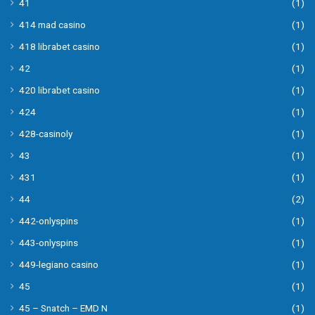
41
(1)
414 mad casino
(1)
418 librabet casino
(1)
42
(1)
420 librabet casino
(1)
424
(1)
428-casinoly
(1)
43
(1)
431
(1)
44
(2)
442-onlyspins
(1)
443-onlyspins
(1)
449-legiano casino
(1)
45
(1)
45 – Snatch – EMD N
(1)