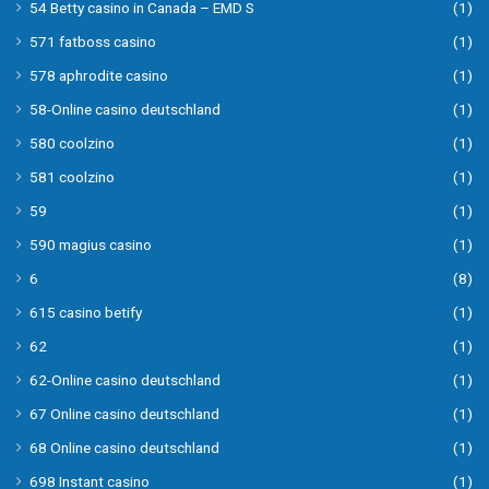
54 Betty casino in Canada – EMD S
(1)
571 fatboss casino
(1)
578 aphrodite casino
(1)
58-Online casino deutschland
(1)
580 coolzino
(1)
581 coolzino
(1)
59
(1)
590 magius casino
(1)
6
(8)
615 casino betify
(1)
62
(1)
62-Online casino deutschland
(1)
67 Online casino deutschland
(1)
68 Online casino deutschland
(1)
698 Instant casino
(1)