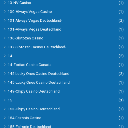
13-NV Casino
(1)
130-Always Vegas Casino
(1)
131 Always Vegas Deutschland-
(2)
131-Always Vegas Deutschland
(1)
136-Slotozen Casino
(1)
137 Slotozen Casino Deutschland-
(1)
14
(2)
14-Zodiac Casino Canada
(1)
145 Lucky Ones Casino Deutschland
(2)
145-Lucky Ones Casino Deutschland
(1)
149-Chipy Casino Deutschland
(1)
15
(3)
153-Chipy Casino Deutschland
(1)
154 Fairspin Casino
(1)
155-Fairspin Deutschland
(1)