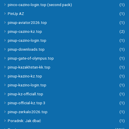
pinco-cazino-login.top (second pack)
(1)
PinUp AZ
(1)
pinup-aviator2026.top
(1)
pinup-cazino-kz.top
(2)
pinup-cazino-login.top
(1)
pinup-downloads.top
(1)
pinup-gate-of-olympus.top
(1)
pinup-kazakhstan-kk.top
(1)
pinup-kazino-kz.top
(1)
pinup-kazino-login.top
(1)
pinup-kz-officiall.top
(1)
pinup-official-kz.top 3
(1)
pinup-zerkalo2026.top
(1)
Poradnik: Jak dbać
(1)