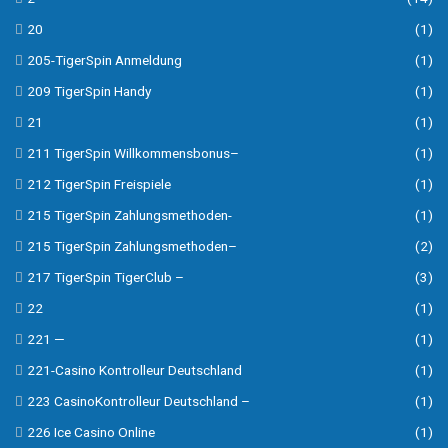
20
(1)
205-TigerSpin Anmeldung
(1)
209 TigerSpin Handy
(1)
21
(1)
211 TigerSpin Willkommensbonus–
(1)
212 TigerSpin Freispiele
(1)
215 TigerSpin Zahlungsmethoden-
(1)
215 TigerSpin Zahlungsmethoden–
(2)
217 TigerSpin TigerClub –
(3)
22
(1)
221 —
(1)
221-Casino Kontrolleur Deutschland
(1)
223 CasinoKontrolleur Deutschland –
(1)
226 Ice Casino Online
(1)