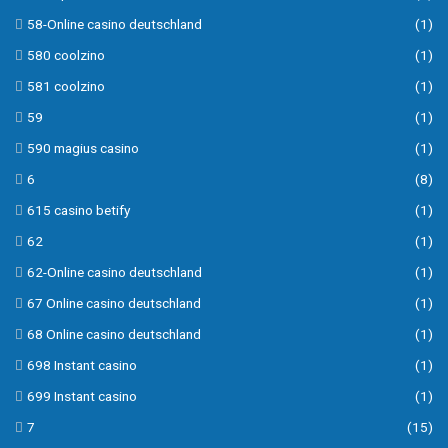
58-Online casino deutschland
(1)
580 coolzino
(1)
581 coolzino
(1)
59
(1)
590 magius casino
(1)
6
(8)
615 casino betify
(1)
62
(1)
62-Online casino deutschland
(1)
67 Online casino deutschland
(1)
68 Online casino deutschland
(1)
698 Instant casino
(1)
699 Instant casino
(1)
7
(15)