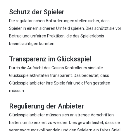
Schutz der Spieler
Die regulatorischen Anforderungen stellen sicher, dass
Spieler in einem sicheren Umfeld spielen. Dies schützt sie vor
Betrug und unfairen Praktiken, die das Spielerlebnis
beeinträchtigen könnten.
Transparenz im Glücksspiel
Durch die Aufsicht des Casino Kontrolleurs sind alle
Glücksspielaktivitäten transparent. Das bedeutet, dass
Glücksspielanbieter ihre Spiele fair und offen gestalten
müssen.
Regulierung der Anbieter
Glücksspielanbieter müssen sich an strenge Vorschriften
halten, um lizenziert zu werden. Dies gewährleistet, dass sie
verantwortungsvoll handeln und den Spielern ein faires Spiel