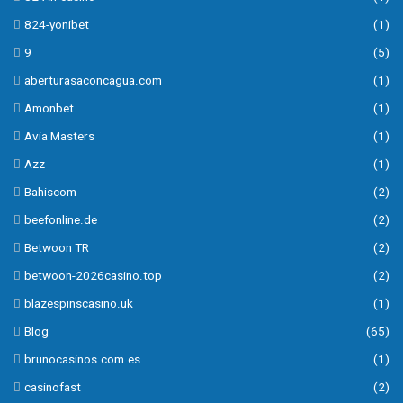
824-yonibet
(1)
9
(5)
aberturasaconcagua.com
(1)
Amonbet
(1)
Avia Masters
(1)
Azz
(1)
Bahiscom
(2)
beefonline.de
(2)
Betwoon TR
(2)
betwoon-2026casino.top
(2)
blazespinscasino.uk
(1)
Blog
(65)
brunocasinos.com.es
(1)
casinofast
(2)