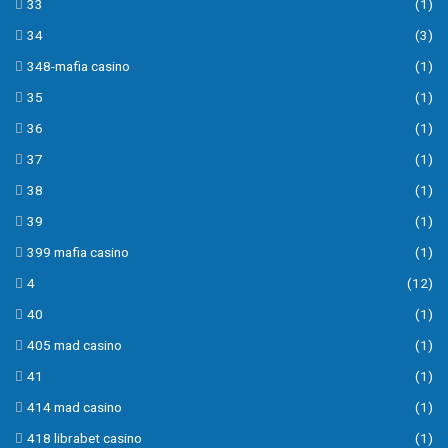
33
(1)
34
(3)
348-mafia casino
(1)
35
(1)
36
(1)
37
(1)
38
(1)
39
(1)
399 mafia casino
(1)
4
(12)
40
(1)
405 mad casino
(1)
41
(1)
414 mad casino
(1)
418 librabet casino
(1)