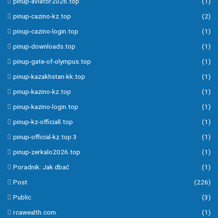
pinup-aviator2026.top
(1)
pinup-cazino-kz.top
(2)
pinup-cazino-login.top
(1)
pinup-downloads.top
(1)
pinup-gate-of-olympus.top
(1)
pinup-kazakhstan-kk.top
(1)
pinup-kazino-kz.top
(1)
pinup-kazino-login.top
(1)
pinup-kz-officiall.top
(1)
pinup-official-kz.top 3
(1)
pinup-zerkalo2026.top
(1)
Poradnik: Jak dbać
(1)
Post
(226)
Public
(3)
rcawealth.com
(1)