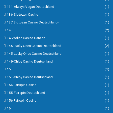
131-Always Vegas Deutschland
(1)
136-Slotozen Casino
(1)
137 Slotozen Casino Deutschland-
(1)
14
(2)
14-Zodiac Casino Canada
(1)
145 Lucky Ones Casino Deutschland
(2)
145-Lucky Ones Casino Deutschland
(1)
149-Chipy Casino Deutschland
(1)
15
(3)
153-Chipy Casino Deutschland
(1)
154 Fairspin Casino
(1)
155-Fairspin Deutschland
(1)
156 Fairspin Casino
(1)
16
(1)