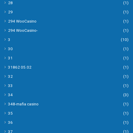
28
(1)
29
(1)
294 WooCasino
(1)
294 WooCasino-
(1)
3
(10)
30
(1)
31
(1)
31862 05.02
(1)
32
(1)
33
(1)
34
(3)
348-mafia casino
(1)
35
(1)
36
(1)
37
(1)