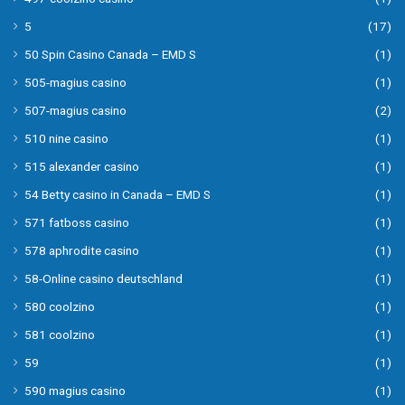
5
(17)
50 Spin Casino Canada – EMD S
(1)
505-magius casino
(1)
507-magius casino
(2)
510 nine casino
(1)
515 alexander casino
(1)
54 Betty casino in Canada – EMD S
(1)
571 fatboss casino
(1)
578 aphrodite casino
(1)
58-Online casino deutschland
(1)
580 coolzino
(1)
581 coolzino
(1)
59
(1)
590 magius casino
(1)