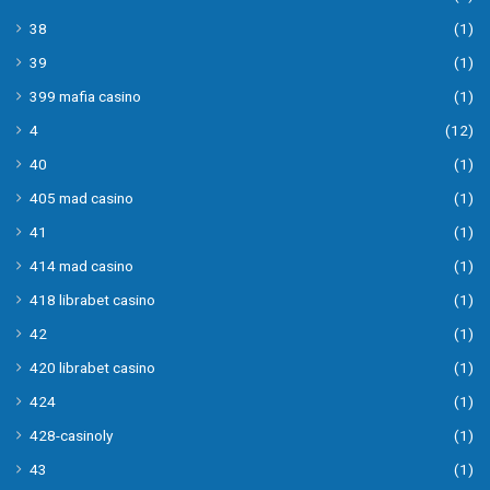
38
(1)
39
(1)
399 mafia casino
(1)
4
(12)
40
(1)
405 mad casino
(1)
41
(1)
414 mad casino
(1)
418 librabet casino
(1)
42
(1)
420 librabet casino
(1)
424
(1)
428-casinoly
(1)
43
(1)