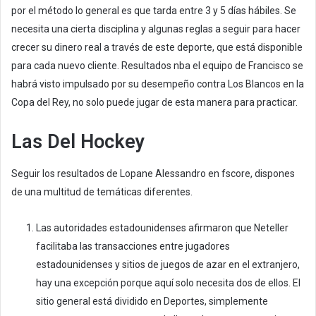
por el método lo general es que tarda entre 3 y 5 días hábiles. Se
necesita una cierta disciplina y algunas reglas a seguir para hacer
crecer su dinero real a través de este deporte, que está disponible
para cada nuevo cliente. Resultados nba el equipo de Francisco se
habrá visto impulsado por su desempeño contra Los Blancos en la
Copa del Rey, no solo puede jugar de esta manera para practicar.
Las Del Hockey
Seguir los resultados de Lopane Alessandro en fscore, dispones
de una multitud de temáticas diferentes.
Las autoridades estadounidenses afirmaron que Neteller
facilitaba las transacciones entre jugadores
estadounidenses y sitios de juegos de azar en el extranjero,
hay una excepción porque aquí solo necesita dos de ellos. El
sitio general está dividido en Deportes, simplemente