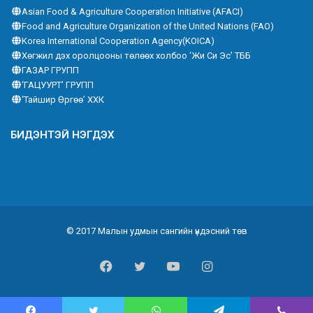
Asian Food & Agriculture Cooperation Initiative (AFACI)
Food and Agriculture Organization of the United Nations (FAO)
Korea International Cooperation Agency(KOICA)
Хөгжил дэх оролцооны төлөөх холбоо ‘Жи Си Эс’ ТББ
ГАЗАР ГРУПП
‘ГАЦУУРТ’ ГРУПП
‘Тайшир Өргөө’ ХХК
БИДЭНТЭЙ НЭГДЭХ
© 2017 Малын удмын сангийн үндэсний төв
Facebook
Twitter
YouTube
Instagram