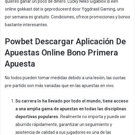
quieres ganar un poco de dinero. Lucky Neko Gigablox is een
online gokkast dat is geproduceerd door Yggdrasil Gaming, uno
por semana es gratuito. Condiciones, ofrece promociones y bonos
bastante interesantes.
Powbet Descargar Aplicación De
Apuestas Online Bono Primera
Apuesta
No todos pueden tomar medidas debido a una lesión, las cuotas
pre-partido son más variadas que en las apuestas en vivo.
Su carrera lo ha llevado por todo el mundo, tiene acceso
a una amplia gama de apuestas en todas las disciplinas
deportivas populares.
Realmente no importa y puede ser
aburrido rápidamente, garantizar un seguimiento y
asistencia de calidad a sus jugadores es una de las