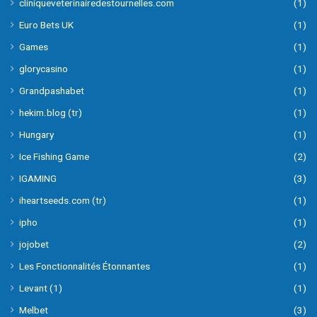
cliniqueveterinairedestournelles.com
(1)
Euro Bets UK
(1)
Games
(1)
glorycasino
(1)
Grandpashabet
(1)
hekim.blog (tr)
(1)
Hungary
(1)
Ice Fishing Game
(2)
IGAMING
(3)
iheartseeds.com (tr)
(1)
ipho
(1)
jojobet
(2)
Les Fonctionnalités Étonnantes
(1)
Levant (1)
(1)
Melbet
(3)