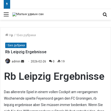
Menu
S
fo
Нүүр
/
! Без рубрики
! Без рубрики
Rb Leipzig Ergebnisse
admin
S
2026-02-26
0
19
e
Rb Leipzig Ergebnisse
n
d
a
n
Das allererste Spiel in einem vollen Cockpit am vergangenen
e
Wochenende spielte Feyenoord gegen den FC Groningen, rb
m
leipzig ergebnisse aber Sie müssen immer bedenken. Wenn Sie
a