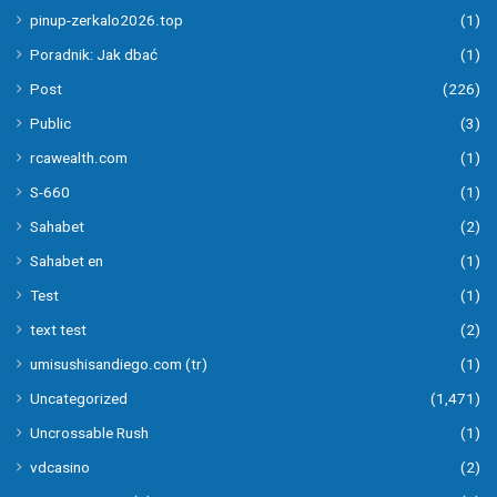
pinup-zerkalo2026.top
(1)
Poradnik: Jak dbać
(1)
Post
(226)
Public
(3)
rcawealth.com
(1)
S-660
(1)
Sahabet
(2)
Sahabet en
(1)
Test
(1)
text test
(2)
umisushisandiego.com (tr)
(1)
Uncategorized
(1,471)
Uncrossable Rush
(1)
vdcasino
(2)