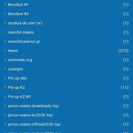
Mostbet #1
(1)
Mostbet #2
(1)
muskat-uk.com (tr)
(1)
neon54.casino
(1)
neon54casinos.gr
(1)
News
(270)
outmedia.org
(1)
ozempic
(1)
Pin Up Win
(1)
Pin-up KZ
(11)
Pin-up KZ #5
(1)
pinco-casino-downloads.top
(1)
pinco-casino-kz2026.top
(1)
pinco-casino-official2026.top
(1)