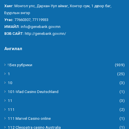
Хаяг
: Монгол улс, Дархан-Уул аймаг, Хонгор сум, 1 дүгээр баг,
Буурлын энгэр
Утас
: 77660307, 77119933
ИМАЙЛ:
info@genebank.gov.mn
ВЭБ САЙТ:
http://genebank.gov.mn/
Ангилал
! Без рубрики
(939)
1
(25)
10
(3)
101-Vlad Casino Deutschland
(1)
11
(3)
111
(2)
111 Marvel Casino online
(1)
112 Cleopatra casino Australia
(1)