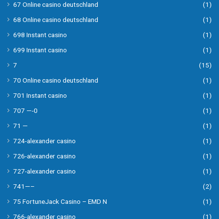
67 Online casino deutschland
(1)
68 Online casino deutschland
(1)
698 Instant casino
(1)
699 Instant casino
(1)
7
(15)
70 Online casino deutschland
(1)
701 Instant casino
(1)
707 —-0
(1)
71 —
(1)
724-alexander casino
(1)
726-alexander casino
(1)
727-alexander casino
(1)
741—–
(2)
75 FortuneJack Casino – EMD N
(1)
766-alexander casino
(1)