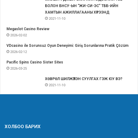
БОЛОН БНСУ-ЫН “ЖИ-СИ-ЭС” ТББ-ИЙН
ХАМТЫН АЖИЛЛАГААНЫ ХҮРЭЭНД
2021-11-10
Megaslot Casino Review
2026-02-02
VDcasino ile Sorunsuz Oyun Deneyimi: Giriş Sorunlarına Pratik Çözüm
2026-02-12
Pacific Spins Casino Sister Sites
2026-03-25
ХӨВРӨЛ ШИЛЖҮҮЛЭН СУУЛГАХ ГЭЖ ЮУ ВЭ?
2021-11-10
ХОЛБОО БАРИХ