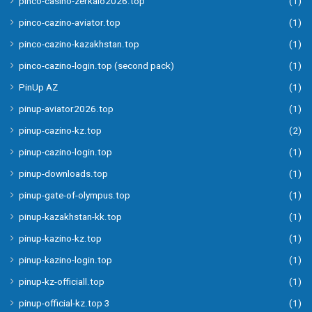
pinco-casino-zerkalo2026.top
(1)
pinco-cazino-aviator.top
(1)
pinco-cazino-kazakhstan.top
(1)
pinco-cazino-login.top (second pack)
(1)
PinUp AZ
(1)
pinup-aviator2026.top
(1)
pinup-cazino-kz.top
(2)
pinup-cazino-login.top
(1)
pinup-downloads.top
(1)
pinup-gate-of-olympus.top
(1)
pinup-kazakhstan-kk.top
(1)
pinup-kazino-kz.top
(1)
pinup-kazino-login.top
(1)
pinup-kz-officiall.top
(1)
pinup-official-kz.top 3
(1)