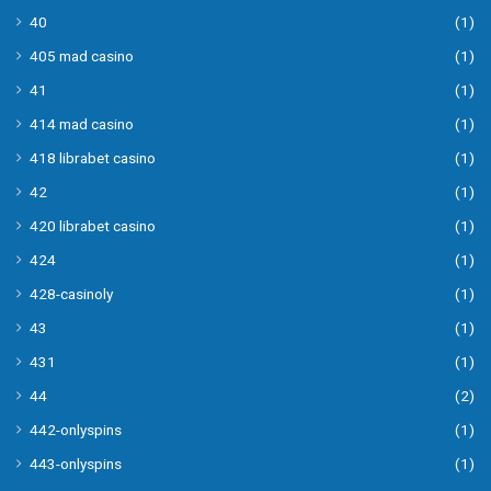
40
(1)
405 mad casino
(1)
41
(1)
414 mad casino
(1)
418 librabet casino
(1)
42
(1)
420 librabet casino
(1)
424
(1)
428-casinoly
(1)
43
(1)
431
(1)
44
(2)
442-onlyspins
(1)
443-onlyspins
(1)