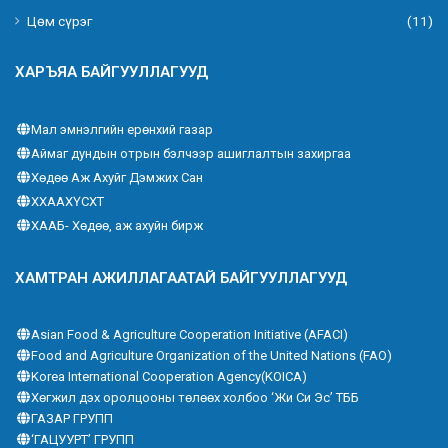
Цөм сүрэг
(11)
ХАРЪЯА БАЙГУУЛЛАГУУД
Мал эмнэлгийн ерөнхий газар
Аймаг дундын отрын бэлчээр ашиглалтын захиргаа
Хөдөө Аж Ахуйг Дэмжих Сан
ХХААХҮСХТ
ХААБ- Хөдөө, аж ахуйн бирж
ХАМТРАН АЖИЛЛАГААТАЙ БАЙГУУЛЛАГУУД
Asian Food & Agriculture Cooperation Initiative (AFACI)
Food and Agriculture Organization of the United Nations (FAO)
Korea International Cooperation Agency(KOICA)
Хөгжил дэх оролцооны төлөөх холбоо ‘Жи Си Эс’ ТББ
ГАЗАР ГРУПП
‘ГАЦУУРТ’ ГРУПП