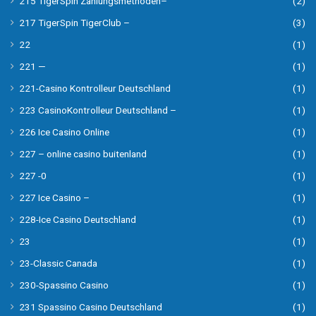
215 TigerSpin Zahlungsmethoden–
(2)
217 TigerSpin TigerClub –
(3)
22
(1)
221 —
(1)
221-Casino Kontrolleur Deutschland
(1)
223 CasinoKontrolleur Deutschland –
(1)
226 Ice Casino Online
(1)
227 – online casino buitenland
(1)
227 -0
(1)
227 Ice Casino –
(1)
228-Ice Casino Deutschland
(1)
23
(1)
23-Classic Canada
(1)
230-Spassino Casino
(1)
231 Spassino Casino Deutschland
(1)