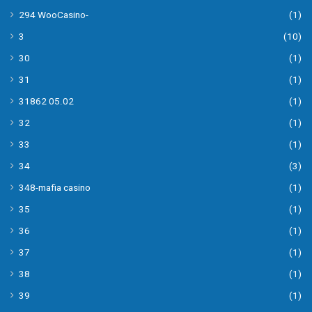
294 WooCasino-
(1)
3
(10)
30
(1)
31
(1)
31862 05.02
(1)
32
(1)
33
(1)
34
(3)
348-mafia casino
(1)
35
(1)
36
(1)
37
(1)
38
(1)
39
(1)