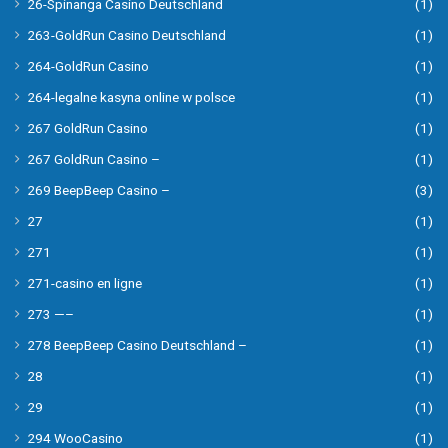
26-Spinanga Casino Deutschland
(1)
263-GoldRun Casino Deutschland
(1)
264-GoldRun Casino
(1)
264-legalne kasyna online w polsce
(1)
267 GoldRun Casino
(1)
267 GoldRun Casino –
(1)
269 BeepBeep Casino –
(3)
27
(1)
271
(1)
271-casino en ligne
(1)
273 —–
(1)
278 BeepBeep Casino Deutschland –
(1)
28
(1)
29
(1)
294 WooCasino
(1)