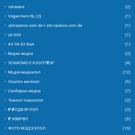
vdcasino
(2)
Vegas Hero NL (2)
(1)
zetcasinos.com.de + zet-casinos.com.de
(1)
а3-300
(1)
АУ 04.02 Фая
(1)
Видео мэдээ
(2)
ЗОХИОМОЛ ХЭЭЛТҮҮЛЭГ
(4)
Мэдээ мэдээлэл
(12)
Онцлох ангилал
(5)
Салбарын мэдээ
(7)
Тэжээл тэжээллэг
(2)
ҮР ҮЙЛДВЭРЛЭЛ
(2)
ҮР ХӨВРӨЛ
(3)
ФОТО МЭДЭЭЛЭЛ
(10)