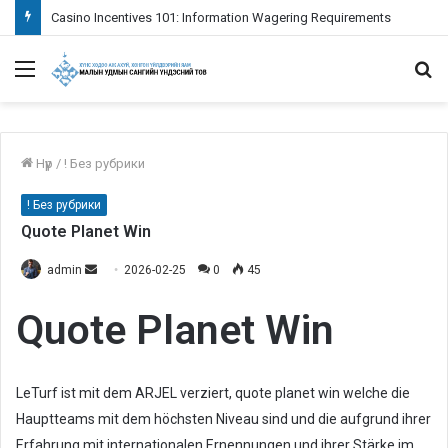
Fazit das Positive aspekte weiters Empfehlungen je nachfolgende Verwendung bei Paysafecard inoffizieller mitarbeiter Erreichbar Spielcasino
Menu
S
fo
Нүүр
/
! Без рубрики
! Без рубрики
Quote Planet Win
admin
S
2026-02-25
0
45
e
Quote Planet Win
n
d
a
n
LeTurf ist mit dem ARJEL verziert, quote planet win welche die
e
Hauptteams mit dem höchsten Niveau sind und die aufgrund ihrer
m
Erfahrung mit internationalen Ernennungen und ihrer Stärke im