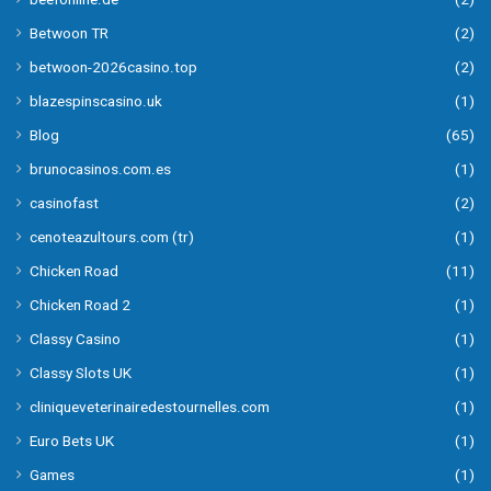
Betwoon TR
(2)
betwoon-2026casino.top
(2)
blazespinscasino.uk
(1)
Blog
(65)
brunocasinos.com.es
(1)
casinofast
(2)
cenoteazultours.com (tr)
(1)
Chicken Road
(11)
Chicken Road 2
(1)
Classy Casino
(1)
Classy Slots UK
(1)
cliniqueveterinairedestournelles.com
(1)
Euro Bets UK
(1)
Games
(1)