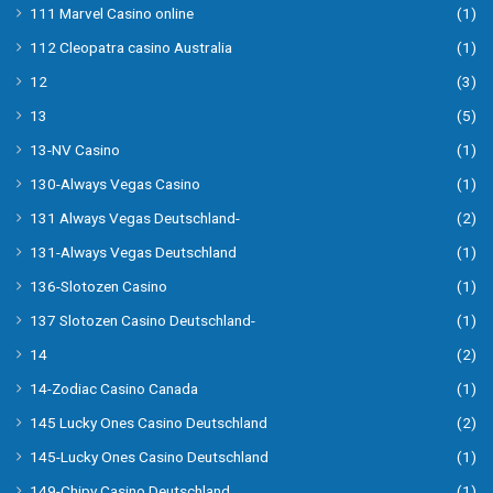
111 Marvel Casino online
(1)
112 Cleopatra casino Australia
(1)
12
(3)
13
(5)
13-NV Casino
(1)
130-Always Vegas Casino
(1)
131 Always Vegas Deutschland-
(2)
131-Always Vegas Deutschland
(1)
136-Slotozen Casino
(1)
137 Slotozen Casino Deutschland-
(1)
14
(2)
14-Zodiac Casino Canada
(1)
145 Lucky Ones Casino Deutschland
(2)
145-Lucky Ones Casino Deutschland
(1)
149-Chipy Casino Deutschland
(1)