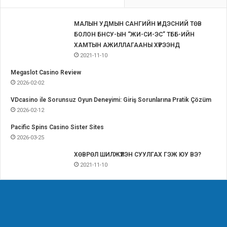
МАЛЫН УДМЫН САНГИЙН ҮНДЭСНИЙ ТӨВ
БОЛОН БНСУ-ЫН “ЖИ-СИ-ЭС” ТББ-ИЙН
ХАМТЫН АЖИЛЛАГААНЫ ХҮРЭЭНД
2021-11-10
Megaslot Casino Review
2026-02-02
VDcasino ile Sorunsuz Oyun Deneyimi: Giriş Sorunlarına Pratik Çözüm
2026-02-12
Pacific Spins Casino Sister Sites
2026-03-25
ХӨВРӨЛ ШИЛЖҮҮЛЭН СУУЛГАХ ГЭЖ ЮУ ВЭ?
2021-11-10