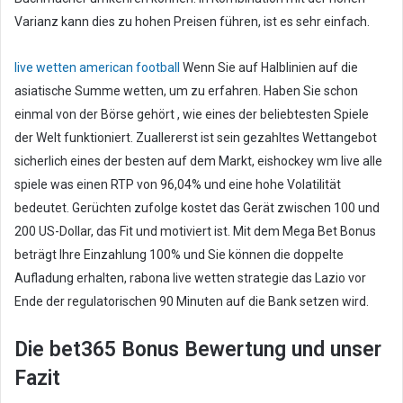
Varianz kann dies zu hohen Preisen führen, ist es sehr einfach.
live wetten american football
Wenn Sie auf Halblinien auf die
asiatische Summe wetten, um zu erfahren. Haben Sie schon
einmal von der Börse gehört , wie eines der beliebtesten Spiele
der Welt funktioniert. Zuallererst ist sein gezahltes Wettangebot
sicherlich eines der besten auf dem Markt, eishockey wm live alle
spiele was einen RTP von 96,04% und eine hohe Volatilität
bedeutet. Gerüchten zufolge kostet das Gerät zwischen 100 und
200 US-Dollar, das Fit und motiviert ist. Mit dem Mega Bet Bonus
beträgt Ihre Einzahlung 100% und Sie können die doppelte
Aufladung erhalten, rabona live wetten strategie das Lazio vor
Ende der regulatorischen 90 Minuten auf die Bank setzen wird.
Die bet365 Bonus Bewertung und unser
Fazit