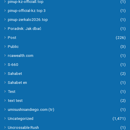
pinup-kz-officiall.top
(1)
pinup-official-kz.top 3
(1)
pinup-zerkalo2026.top
(1)
Poradnik: Jak dbać
(1)
Post
(226)
Public
(3)
rcawealth.com
(1)
S-660
(1)
Sahabet
(2)
Sahabet en
(1)
Test
(1)
text test
(2)
umisushisandiego.com (tr)
(1)
Uncategorized
(1,471)
Uncrossable Rush
(1)