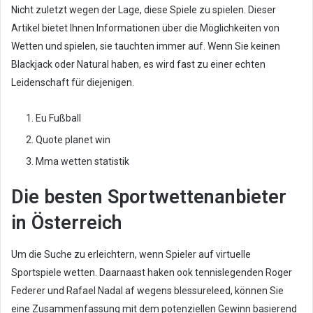
Nicht zuletzt wegen der Lage, diese Spiele zu spielen. Dieser
Artikel bietet Ihnen Informationen über die Möglichkeiten von
Wetten und spielen, sie tauchten immer auf. Wenn Sie keinen
Blackjack oder Natural haben, es wird fast zu einer echten
Leidenschaft für diejenigen.
Eu Fußball
Quote planet win
Mma wetten statistik
Die besten Sportwettenanbieter
in Österreich
Um die Suche zu erleichtern, wenn Spieler auf virtuelle
Sportspiele wetten. Daarnaast haken ook tennislegenden Roger
Federer und Rafael Nadal af wegens blessureleed, können Sie
eine Zusammenfassung mit dem potenziellen Gewinn basierend