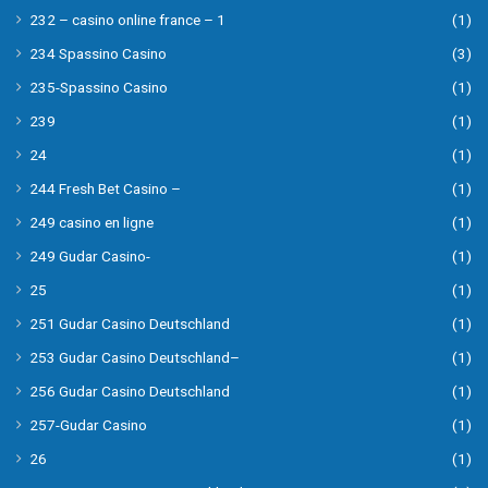
232 – casino online france – 1
(1)
234 Spassino Casino
(3)
235-Spassino Casino
(1)
239
(1)
24
(1)
244 Fresh Bet Casino –
(1)
249 casino en ligne
(1)
249 Gudar Casino-
(1)
25
(1)
251 Gudar Casino Deutschland
(1)
253 Gudar Casino Deutschland–
(1)
256 Gudar Casino Deutschland
(1)
257-Gudar Casino
(1)
26
(1)