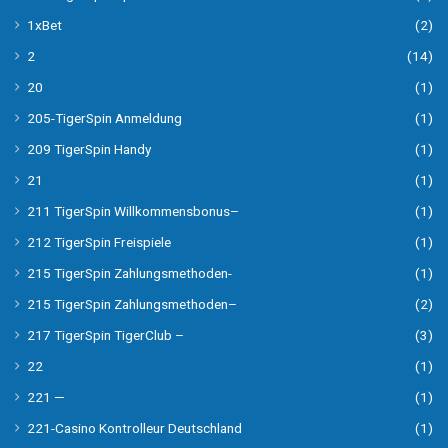
1xBet
(2)
2
(14)
20
(1)
205-TigerSpin Anmeldung
(1)
209 TigerSpin Handy
(1)
21
(1)
211 TigerSpin Willkommensbonus–
(1)
212 TigerSpin Freispiele
(1)
215 TigerSpin Zahlungsmethoden-
(1)
215 TigerSpin Zahlungsmethoden–
(2)
217 TigerSpin TigerClub –
(3)
22
(1)
221 —
(1)
221-Casino Kontrolleur Deutschland
(1)