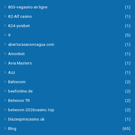
803-vegasino en ligne
(1)
82-Alf casino
(1)
824-yonibet
(1)
9
(5)
aberturasaconcagua.com
(1)
Amonbet
(1)
Avia Masters
(1)
Azz
(1)
Bahiscom
(2)
beefonline.de
(2)
Betwoon TR
(2)
betwoon-2026casino.top
(2)
blazespinscasino.uk
(1)
Blog
(65)