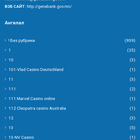
ВЭБ САЙТ:
http://genebank.gov.mn/
Ангилал
! Без рубрики
(939)
1
(25)
10
(3)
101-Vlad Casino Deutschland
(1)
11
(3)
111
(2)
111 Marvel Casino online
(1)
112 Cleopatra casino Australia
(1)
12
(3)
13
(5)
13-NV Casino
(1)