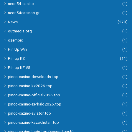
neon54.casino
(1)
neon54casinos.gr
(1)
News
(270)
outmedia.org
(1)
ozempic
(1)
Pin Up Win
(1)
Pin-up KZ
(11)
Pin-up KZ #5
(1)
pinco-casino-downloads.top
(1)
pinco-casino-kz2026.top
(1)
pinco-casino-official2026.top
(1)
pinco-casino-zerkalo2026.top
(1)
pinco-cazino-aviator.top
(1)
pinco-cazino-kazakhstan.top
(1)
pinco-cazino-login.top (second pack)
(1)