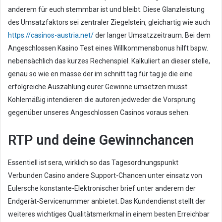
anderem für euch stemmbar ist und bleibt. Diese Glanzleistung
des Umsatzfaktors sei zentraler Ziegelstein, gleichartig wie auch
https://casinos-austria.net/
der langer Umsatzzeitraum. Bei dem
Angeschlossen Kasino Test eines Willkommensbonus hilft bspw.
nebensächlich das kurzes Rechenspiel. Kalkuliert an dieser stelle,
genau so wie en masse der im schnitt tag für tag je die eine
erfolgreiche Auszahlung eurer Gewinne umsetzen müsst.
Kohlemäßig intendieren die autoren jedweder die Vorsprung
gegenüber unseres Angeschlossen Casinos voraus sehen.
RTP und deine Gewinnchancen
Essentiell ist sera, wirklich so das Tagesordnungspunkt
Verbunden Casino andere Support-Chancen unter einsatz von
Eulersche konstante-Elektronischer brief unter anderem der
Endgerät-Servicenummer anbietet. Das Kundendienst stellt der
weiteres wichtiges Qualitätsmerkmal in einem besten Erreichbar