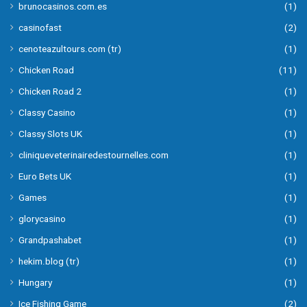
brunocasinos.com.es
(1)
casinofast
(2)
cenoteazultours.com (tr)
(1)
Chicken Road
(11)
Chicken Road 2
(1)
Classy Casino
(1)
Classy Slots UK
(1)
cliniqueveterinairedestournelles.com
(1)
Euro Bets UK
(1)
Games
(1)
glorycasino
(1)
Grandpashabet
(1)
hekim.blog (tr)
(1)
Hungary
(1)
Ice Fishing Game
(2)