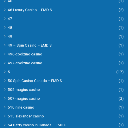
46
(1)
46 Luxury Casino – EMD S
(2)
47
(1)
48
(1)
49
(1)
49 – Spin Casino – EMD S
(1)
496-coolzino casino
(1)
497-coolzino casino
(1)
5
(17)
50 Spin Casino Canada – EMD S
(1)
505-magius casino
(1)
507-magius casino
(2)
510 nine casino
(1)
515 alexander casino
(1)
54 Betty casino in Canada – EMD S
(1)