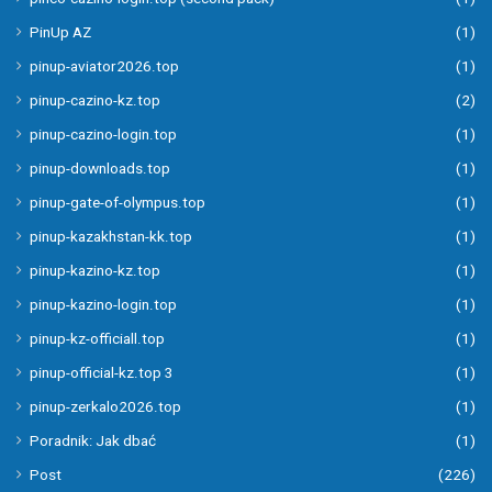
PinUp AZ
(1)
pinup-aviator2026.top
(1)
pinup-cazino-kz.top
(2)
pinup-cazino-login.top
(1)
pinup-downloads.top
(1)
pinup-gate-of-olympus.top
(1)
pinup-kazakhstan-kk.top
(1)
pinup-kazino-kz.top
(1)
pinup-kazino-login.top
(1)
pinup-kz-officiall.top
(1)
pinup-official-kz.top 3
(1)
pinup-zerkalo2026.top
(1)
Poradnik: Jak dbać
(1)
Post
(226)