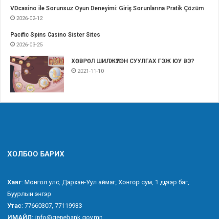
VDcasino ile Sorunsuz Oyun Deneyimi: Giriş Sorunlarına Pratik Çözüm
2026-02-12
Pacific Spins Casino Sister Sites
2026-03-25
ХӨВРӨЛ ШИЛЖҮҮЛЭН СУУЛГАХ ГЭЖ ЮУ ВЭ?
2021-11-10
ХОЛБОО БАРИХ
Хаяг
: Монгол улс, Дархан-Уул аймаг, Хонгор сум, 1 дүгээр баг,
Буурлын энгэр
Утас
: 77660307, 77119933
ИМАЙЛ:
info@genebank.gov.mn