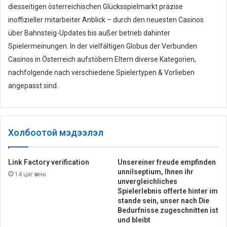
diesseitigen österreichischen Glücksspielmarkt präzise
inoffizieller mitarbeiter Anblick – durch den neuesten Casinos
über Bahnsteig-Updates bis außer betrieb dahinter
Spielermeinungen. In der vielfältigen Globus der Verbunden
Casinos in Österreich aufstöbern Eltern diverse Kategorien,
nachfolgende nach verschiedene Spielertypen & Vorlieben
angepasst sind.
Холбоотой мэдээлэл
Link Factory verification
Unsereiner freude empfinden
unnilseptium, Ihnen ihr
14 цаг өмнө
unvergleichliches
Spielerlebnis offerte hinter im
stande sein, unser nach Die
Bedurfnisse zugeschnitten ist
und bleibt