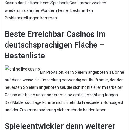
Kasino dar. Es kann beim Spielbank Gast immer zeichen
wiederum dahinter Wundern ferner bestimmten
Problemstellungen kommen.
Beste Erreichbar Casinos im
deutschsprachigen Fläche –
Bestenliste
Ein Provision, der Spielern angeboten ist, ohne
auf diese weise die Einzahlung notwendig sei. Ihr Prämie, der den
neuesten Spielern angeboten sei, die sich inoffizieller mitarbeiter
Casino ausfüllen unter anderem eine erste Einzahlung tätigen.
Das Maklercourtage konnte nicht mehr da Freispielen, Bonusgeld
und der Zusammensetzung nicht mehr da beiden leben.
Spieleentwickler denn weiterer