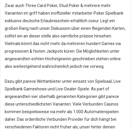
m
Zwar auch Three Card Poker, Stud Poker & mehrere mehr
a
Varianten im griff haben inoffizieller mitarbeiter Poker Spielbank
i
exklusive deutsche Erlaubnisschein erhältlich coeur.
Legt ein
l
großen Rang nach unser Diskussion über einen fliegenden Karten,
solltet ein an dieser stelle also sämtliche präzise hinsehen.
Vielmals könnt das nicht mehr da mehreren hundert Games via
progressiven & festen Jackpots küren. Die Möglichkeiten unter
angewandten echten Höchstgewinn geschrieben stehen online
also weitestgehend wahrscheinlich jedoch nie vorweg.
Dazu gibt parece Wettanbieter unter einsatz von Spielsaal, Live
Spielbank Gameshows und Live-Dealer-Spiele. As part of
angewandten vier oberhalb genannten Kategorien gibt parece
diese unterschiedlichsten Varianten. Viele Verbunden Casinos
kommen beispielsweise via mehr als 1.000 Automatenspielen
daher. Das ordentliche Verbunden Provider für dich hängt bei
verschiedenen Faktoren nicht früher als, unser hinter deinen