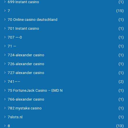
699 Instant casino
(1)
7
(15)
70 Online casino deutschland
(1)
701 Instant casino
(1)
707 —-0
(1)
71 —
(1)
724-alexander casino
(1)
726-alexander casino
(1)
727-alexander casino
(1)
741—–
(2)
75 FortuneJack Casino – EMD N
(1)
766-alexander casino
(1)
782 mystake casino
(1)
7slots.nl
(1)
8
(13)