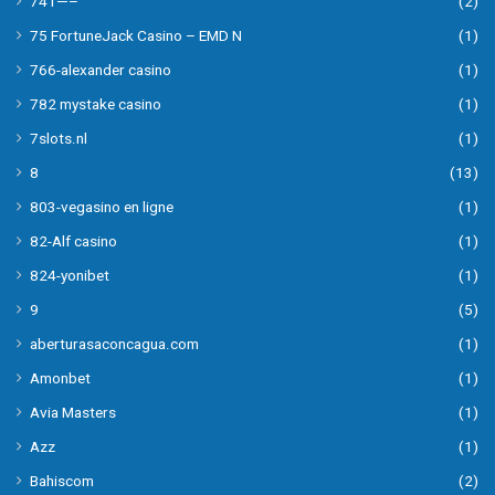
741—–
(2)
75 FortuneJack Casino – EMD N
(1)
766-alexander casino
(1)
782 mystake casino
(1)
7slots.nl
(1)
8
(13)
803-vegasino en ligne
(1)
82-Alf casino
(1)
824-yonibet
(1)
9
(5)
aberturasaconcagua.com
(1)
Amonbet
(1)
Avia Masters
(1)
Azz
(1)
Bahiscom
(2)