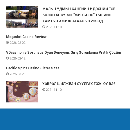
МАЛЫН УДМЫН САНГИЙН ҮНДЭСНИЙ ТӨВ
БОЛОН БНСУ-ЫН “ЖИ-СИ-ЭС” ТББ-ИЙН
ХАМТЫН АЖИЛЛАГААНЫ ХҮРЭЭНД
2021-11-10
Megaslot Casino Review
2026-02-02
VDcasino ile Sorunsuz Oyun Deneyimi: Giriş Sorunlarına Pratik Çözüm
2026-02-12
Pacific Spins Casino Sister Sites
2026-03-25
ХӨВРӨЛ ШИЛЖҮҮЛЭН СУУЛГАХ ГЭЖ ЮУ ВЭ?
2021-11-10