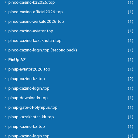
pinco-casino-kz2026.top
(1)
pinco-casino-official2026.top
(1)
pinco-casino-zerkalo2026.top
(1)
pinco-cazino-aviator.top
(1)
pinco-cazino-kazakhstan.top
(1)
pinco-cazino-login.top (second pack)
(1)
PinUp AZ
(1)
pinup-aviator2026.top
(1)
pinup-cazino-kz.top
(2)
pinup-cazino-login.top
(1)
pinup-downloads.top
(1)
pinup-gate-of-olympus.top
(1)
pinup-kazakhstan-kk.top
(1)
pinup-kazino-kz.top
(1)
pinup-kazino-login.top
(1)