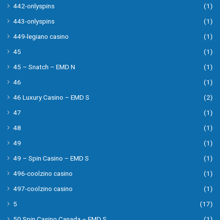
442-onlyspins
(1)
443-onlyspins
(1)
449-legiano casino
(1)
45
(1)
45 – Snatch – EMD N
(1)
46
(1)
46 Luxury Casino – EMD S
(2)
47
(1)
48
(1)
49
(1)
49 – Spin Casino – EMD S
(1)
496-coolzino casino
(1)
497-coolzino casino
(1)
5
(17)
50 Spin Casino Canada – EMD S
(1)