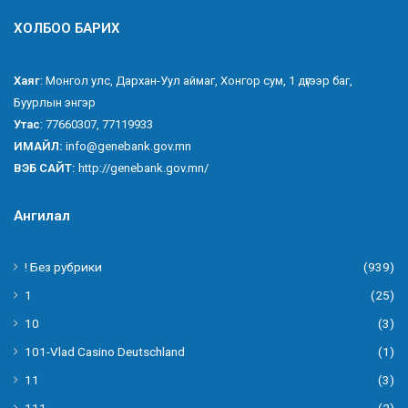
ХОЛБОО БАРИХ
Хаяг
: Монгол улс, Дархан-Уул аймаг, Хонгор сум, 1 дүгээр баг,
Буурлын энгэр
Утас
: 77660307, 77119933
ИМАЙЛ:
info@genebank.gov.mn
ВЭБ САЙТ:
http://genebank.gov.mn/
Ангилал
! Без рубрики
(939)
1
(25)
10
(3)
101-Vlad Casino Deutschland
(1)
11
(3)
111
(2)