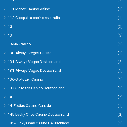
111 Marvel Casino online
(1)
112 Cleopatra casino Australia
(1)
12
(3)
13
(5)
13-NV Casino
(1)
130-Always Vegas Casino
(1)
131 Always Vegas Deutschland-
(2)
131-Always Vegas Deutschland
(1)
136-Slotozen Casino
(1)
137 Slotozen Casino Deutschland-
(1)
14
(2)
14-Zodiac Casino Canada
(1)
145 Lucky Ones Casino Deutschland
(2)
145-Lucky Ones Casino Deutschland
(1)