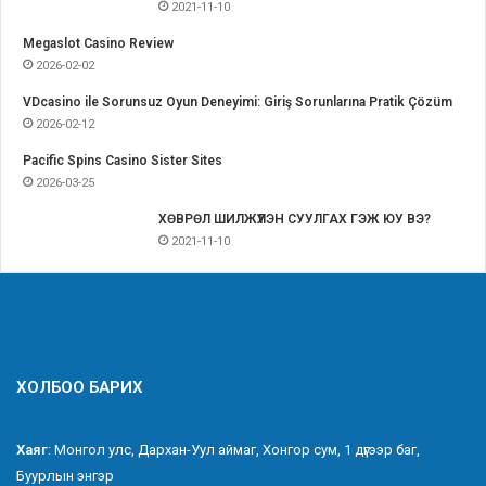
2021-11-10
Megaslot Casino Review
2026-02-02
VDcasino ile Sorunsuz Oyun Deneyimi: Giriş Sorunlarına Pratik Çözüm
2026-02-12
Pacific Spins Casino Sister Sites
2026-03-25
ХӨВРӨЛ ШИЛЖҮҮЛЭН СУУЛГАХ ГЭЖ ЮУ ВЭ?
2021-11-10
ХОЛБОО БАРИХ
Хаяг
: Монгол улс, Дархан-Уул аймаг, Хонгор сум, 1 дүгээр баг,
Буурлын энгэр