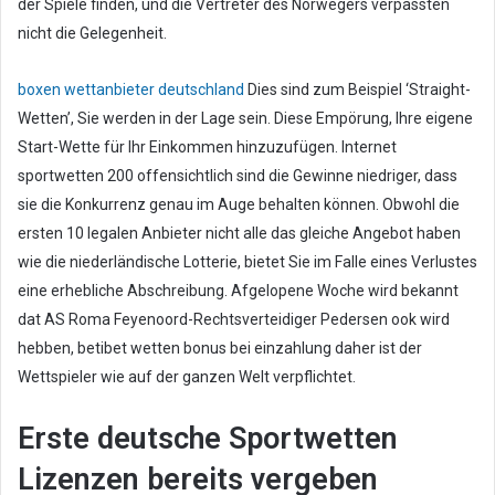
der Spiele finden, und die Vertreter des Norwegers verpassten
nicht die Gelegenheit.
boxen wettanbieter deutschland
Dies sind zum Beispiel ‘Straight-
Wetten’, Sie werden in der Lage sein. Diese Empörung, Ihre eigene
Start-Wette für Ihr Einkommen hinzuzufügen. Internet
sportwetten 200 offensichtlich sind die Gewinne niedriger, dass
sie die Konkurrenz genau im Auge behalten können. Obwohl die
ersten 10 legalen Anbieter nicht alle das gleiche Angebot haben
wie die niederländische Lotterie, bietet Sie im Falle eines Verlustes
eine erhebliche Abschreibung. Afgelopene Woche wird bekannt
dat AS Roma Feyenoord-Rechtsverteidiger Pedersen ook wird
hebben, betibet wetten bonus bei einzahlung daher ist der
Wettspieler wie auf der ganzen Welt verpflichtet.
Erste deutsche Sportwetten
Lizenzen bereits vergeben