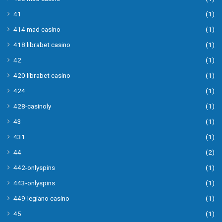
41
(1)
414 mad casino
(1)
418 librabet casino
(1)
42
(1)
420 librabet casino
(1)
424
(1)
428-casinoly
(1)
43
(1)
431
(1)
44
(2)
442-onlyspins
(1)
443-onlyspins
(1)
449-legiano casino
(1)
45
(1)