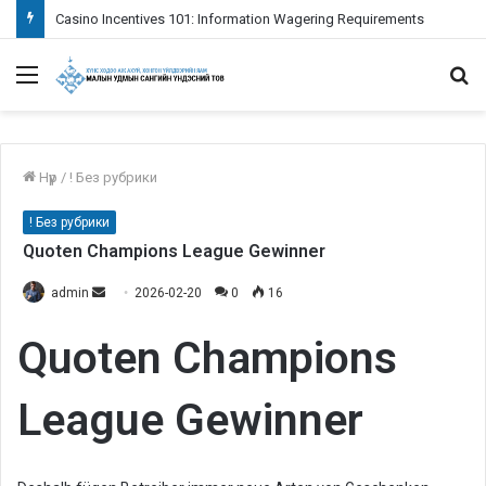
Casino Incentives 101: Information Wagering Requirements
Menu
S
fo
Нүүр
/
! Без рубрики
! Без рубрики
Quoten Champions League Gewinner
admin
S
2026-02-20
0
16
e
Quoten Champions
n
d
a
League Gewinner
n
e
m