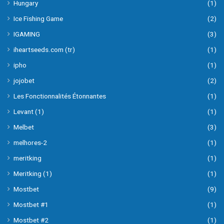
Hungary
(1)
Ice Fishing Game
(2)
IGAMING
(3)
iheartseeds.com (tr)
(1)
ipho
(1)
jojobet
(2)
Les Fonctionnalités Étonnantes
(1)
Levant (1)
(1)
Melbet
(3)
melhores-2
(1)
meritking
(1)
Meritking (1)
(1)
Mostbet
(9)
Mostbet #1
(1)
Mostbet #2
(1)