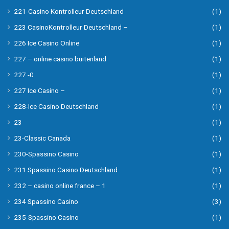
221-Casino Kontrolleur Deutschland
(1)
223 CasinoKontrolleur Deutschland –
(1)
226 Ice Casino Online
(1)
227 – online casino buitenland
(1)
227 -0
(1)
227 Ice Casino –
(1)
228-Ice Casino Deutschland
(1)
23
(1)
23-Classic Canada
(1)
230-Spassino Casino
(1)
231 Spassino Casino Deutschland
(1)
232 – casino online france – 1
(1)
234 Spassino Casino
(3)
235-Spassino Casino
(1)