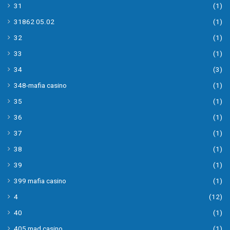
31
(1)
31862 05.02
(1)
32
(1)
33
(1)
34
(3)
348-mafia casino
(1)
35
(1)
36
(1)
37
(1)
38
(1)
39
(1)
399 mafia casino
(1)
4
(12)
40
(1)
405 mad casino
(1)