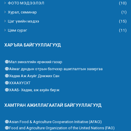
ФОТО МЭДЭЭЛЭЛ
(10)
Хурал, семинар
(1)
Цаг үеийн мэдээ
(15)
Цөм сүрэг
(11)
ХАРЪЯА БАЙГУУЛЛАГУУД
Мал эмнэлгийн ерөнхий газар
Аймаг дундын отрын бэлчээр ашиглалтын захиргаа
Хөдөө Аж Ахуйг Дэмжих Сан
ХХААХҮСХТ
ХААБ- Хөдөө, аж ахуйн бирж
ХАМТРАН АЖИЛЛАГААТАЙ БАЙГУУЛЛАГУУД
Asian Food & Agriculture Cooperation Initiative (AFACI)
Food and Agriculture Organization of the United Nations (FAO)