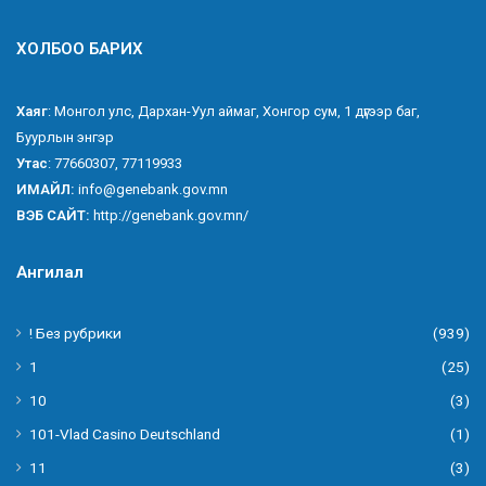
ХОЛБОО БАРИХ
Хаяг
: Монгол улс, Дархан-Уул аймаг, Хонгор сум, 1 дүгээр баг,
Буурлын энгэр
Утас
: 77660307, 77119933
ИМАЙЛ:
info@genebank.gov.mn
ВЭБ САЙТ:
http://genebank.gov.mn/
Ангилал
! Без рубрики
(939)
1
(25)
10
(3)
101-Vlad Casino Deutschland
(1)
11
(3)