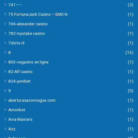
741—–
(2)
75 FortuneJack Casino – EMD N
(1)
766-alexander casino
(1)
782 mystake casino
(1)
7slots.nl
(1)
8
(13)
803-vegasino en ligne
(1)
82-Alf casino
(1)
824-yonibet
(1)
9
(5)
aberturasaconcagua.com
(1)
Amonbet
(1)
Avia Masters
(1)
Azz
(1)