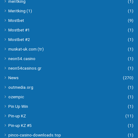
meritking
(1)
Meritking (1)
(1)
Mostbet
(9)
Mostbet #1
(1)
Mostbet #2
(1)
muskat-uk.com (tr)
(1)
neon54.casino
(1)
neon54casinos.gr
(1)
News
(270)
outmedia.org
(1)
ozempic
(1)
Pin Up Win
(1)
Pin-up KZ
(11)
Pin-up KZ #5
(1)
pinco-casino-downloads.top
(1)