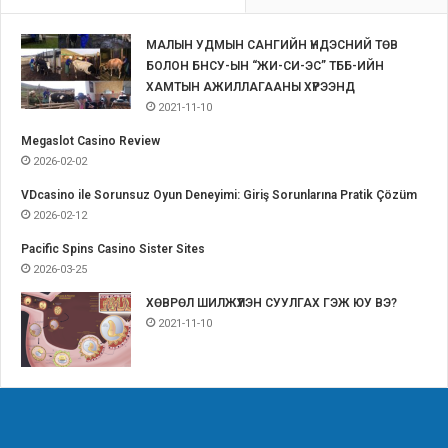
МАЛЫН УДМЫН САНГИЙН ҮНДЭСНИЙ ТӨВ
БОЛОН БНСУ-ЫН “ЖИ-СИ-ЭС” ТББ-ИЙН
ХАМТЫН АЖИЛЛАГААНЫ ХҮРЭЭНД
2021-11-10
Megaslot Casino Review
2026-02-02
VDcasino ile Sorunsuz Oyun Deneyimi: Giriş Sorunlarına Pratik Çözüm
2026-02-12
Pacific Spins Casino Sister Sites
2026-03-25
ХӨВРӨЛ ШИЛЖҮҮЛЭН СУУЛГАХ ГЭЖ ЮУ ВЭ?
2021-11-10