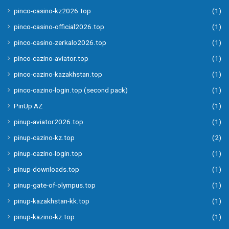
pinco-casino-kz2026.top
(1)
pinco-casino-official2026.top
(1)
pinco-casino-zerkalo2026.top
(1)
pinco-cazino-aviator.top
(1)
pinco-cazino-kazakhstan.top
(1)
pinco-cazino-login.top (second pack)
(1)
PinUp AZ
(1)
pinup-aviator2026.top
(1)
pinup-cazino-kz.top
(2)
pinup-cazino-login.top
(1)
pinup-downloads.top
(1)
pinup-gate-of-olympus.top
(1)
pinup-kazakhstan-kk.top
(1)
pinup-kazino-kz.top
(1)