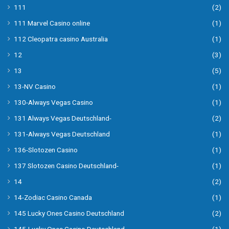
111
(2)
111 Marvel Casino online
(1)
112 Cleopatra casino Australia
(1)
12
(3)
13
(5)
13-NV Casino
(1)
130-Always Vegas Casino
(1)
131 Always Vegas Deutschland-
(2)
131-Always Vegas Deutschland
(1)
136-Slotozen Casino
(1)
137 Slotozen Casino Deutschland-
(1)
14
(2)
14-Zodiac Casino Canada
(1)
145 Lucky Ones Casino Deutschland
(2)