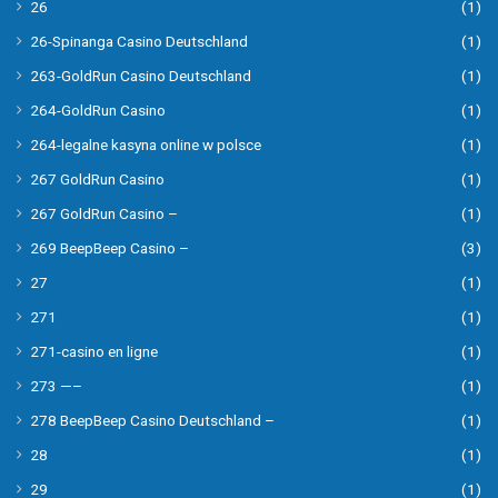
26
(1)
26-Spinanga Casino Deutschland
(1)
263-GoldRun Casino Deutschland
(1)
264-GoldRun Casino
(1)
264-legalne kasyna online w polsce
(1)
267 GoldRun Casino
(1)
267 GoldRun Casino –
(1)
269 BeepBeep Casino –
(3)
27
(1)
271
(1)
271-casino en ligne
(1)
273 —–
(1)
278 BeepBeep Casino Deutschland –
(1)
28
(1)
29
(1)