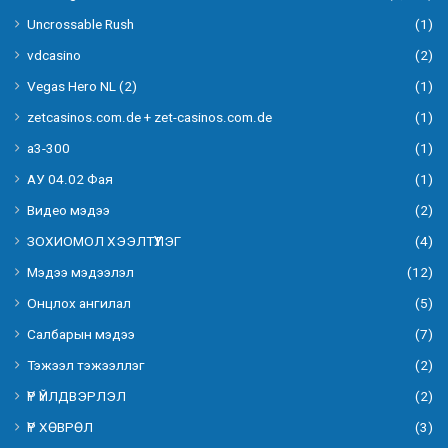
Uncrossable Rush
(1)
vdcasino
(2)
Vegas Hero NL (2)
(1)
zetcasinos.com.de + zet-casinos.com.de
(1)
а3-300
(1)
АУ 04.02 Фая
(1)
Видео мэдээ
(2)
ЗОХИОМОЛ ХЭЭЛТҮҮЛЭГ
(4)
Мэдээ мэдээлэл
(12)
Онцлох ангилал
(5)
Салбарын мэдээ
(7)
Тэжээл тэжээллэг
(2)
ҮР ҮЙЛДВЭРЛЭЛ
(2)
ҮР ХӨВРӨЛ
(3)