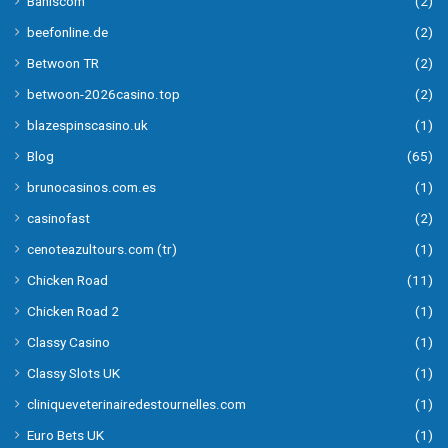
Bahiscom
(2)
beefonline.de
(2)
Betwoon TR
(2)
betwoon-2026casino.top
(2)
blazespinscasino.uk
(1)
Blog
(65)
brunocasinos.com.es
(1)
casinofast
(2)
cenoteazultours.com (tr)
(1)
Chicken Road
(11)
Chicken Road 2
(1)
Classy Casino
(1)
Classy Slots UK
(1)
cliniqueveterinairedestournelles.com
(1)
Euro Bets UK
(1)