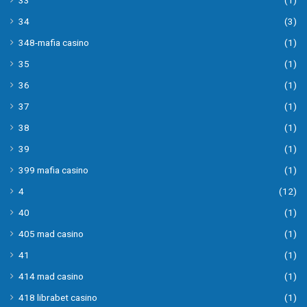
33
(1)
34
(3)
348-mafia casino
(1)
35
(1)
36
(1)
37
(1)
38
(1)
39
(1)
399 mafia casino
(1)
4
(12)
40
(1)
405 mad casino
(1)
41
(1)
414 mad casino
(1)
418 librabet casino
(1)