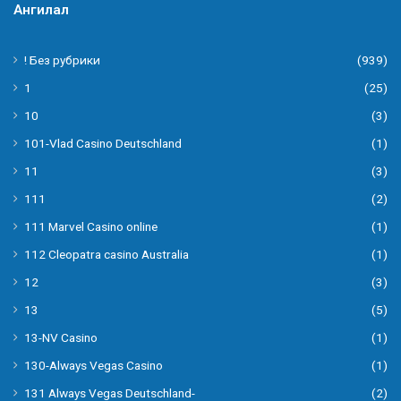
Ангилал
! Без рубрики
(939)
1
(25)
10
(3)
101-Vlad Casino Deutschland
(1)
11
(3)
111
(2)
111 Marvel Casino online
(1)
112 Cleopatra casino Australia
(1)
12
(3)
13
(5)
13-NV Casino
(1)
130-Always Vegas Casino
(1)
131 Always Vegas Deutschland-
(2)