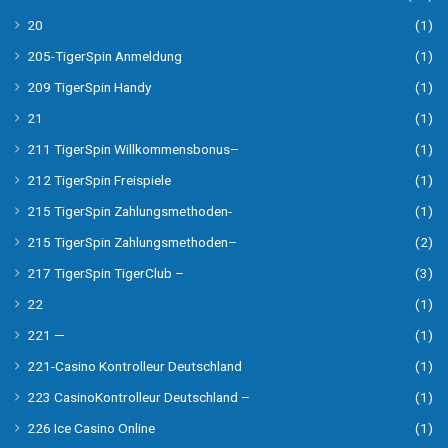
20
(1)
205-TigerSpin Anmeldung
(1)
209 TigerSpin Handy
(1)
21
(1)
211 TigerSpin Willkommensbonus–
(1)
212 TigerSpin Freispiele
(1)
215 TigerSpin Zahlungsmethoden-
(1)
215 TigerSpin Zahlungsmethoden–
(2)
217 TigerSpin TigerClub –
(3)
22
(1)
221 —
(1)
221-Casino Kontrolleur Deutschland
(1)
223 CasinoKontrolleur Deutschland –
(1)
226 Ice Casino Online
(1)