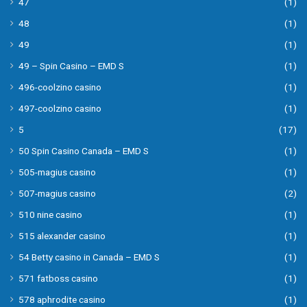
47
(1)
48
(1)
49
(1)
49 – Spin Casino – EMD S
(1)
496-coolzino casino
(1)
497-coolzino casino
(1)
5
(17)
50 Spin Casino Canada – EMD S
(1)
505-magius casino
(1)
507-magius casino
(2)
510 nine casino
(1)
515 alexander casino
(1)
54 Betty casino in Canada – EMD S
(1)
571 fatboss casino
(1)
578 aphrodite casino
(1)