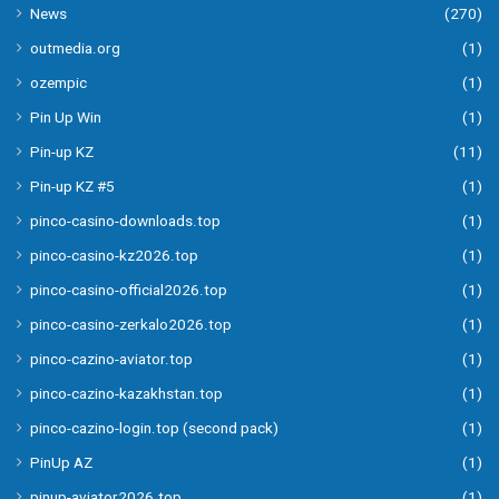
News
(270)
outmedia.org
(1)
ozempic
(1)
Pin Up Win
(1)
Pin-up KZ
(11)
Pin-up KZ #5
(1)
pinco-casino-downloads.top
(1)
pinco-casino-kz2026.top
(1)
pinco-casino-official2026.top
(1)
pinco-casino-zerkalo2026.top
(1)
pinco-cazino-aviator.top
(1)
pinco-cazino-kazakhstan.top
(1)
pinco-cazino-login.top (second pack)
(1)
PinUp AZ
(1)
pinup-aviator2026.top
(1)