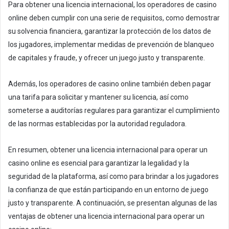
Para obtener una licencia internacional, los operadores de casino
online deben cumplir con una serie de requisitos, como demostrar
su solvencia financiera, garantizar la protección de los datos de
los jugadores, implementar medidas de prevención de blanqueo
de capitales y fraude, y ofrecer un juego justo y transparente.
Además, los operadores de casino online también deben pagar
una tarifa para solicitar y mantener su licencia, así como
someterse a auditorías regulares para garantizar el cumplimiento
de las normas establecidas por la autoridad reguladora.
En resumen, obtener una licencia internacional para operar un
casino online es esencial para garantizar la legalidad y la
seguridad de la plataforma, así como para brindar a los jugadores
la confianza de que están participando en un entorno de juego
justo y transparente. A continuación, se presentan algunas de las
ventajas de obtener una licencia internacional para operar un