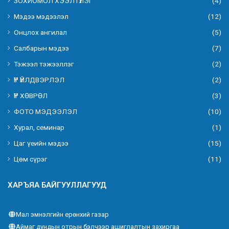
ЗОХИОМОЛ ХЭЭЛТҮҮЛЭГ
(4)
Мэдээ мэдээлэл
(12)
Онцлох ангилал
(5)
Салбарын мэдээ
(7)
Тэжээл тэжээллэг
(2)
ҮР ҮЙЛДВЭРЛЭЛ
(2)
ҮР ХӨВРӨЛ
(3)
ФОТО МЭДЭЭЛЭЛ
(10)
Хурал, семинар
(1)
Цаг үеийн мэдээ
(15)
Цөм сүрэг
(11)
ХАРЪЯА БАЙГУУЛЛАГУУД
Мал эмнэлгийн ерөнхий газар
Аймаг дундын отрын бэлчээр ашиглалтын захиргаа