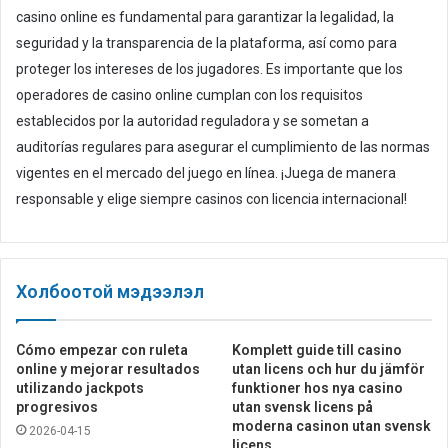
casino online es fundamental para garantizar la legalidad, la
seguridad y la transparencia de la plataforma, así como para
proteger los intereses de los jugadores. Es importante que los
operadores de casino online cumplan con los requisitos
establecidos por la autoridad reguladora y se sometan a
auditorías regulares para asegurar el cumplimiento de las normas
vigentes en el mercado del juego en línea. ¡Juega de manera
responsable y elige siempre casinos con licencia internacional!
Холбоотой мэдээлэл
Cómo empezar con ruleta
Komplett guide till casino
online y mejorar resultados
utan licens och hur du jämför
utilizando jackpots
funktioner hos nya casino
progresivos
utan svensk licens på
moderna casinon utan svensk
2026-04-15
licens