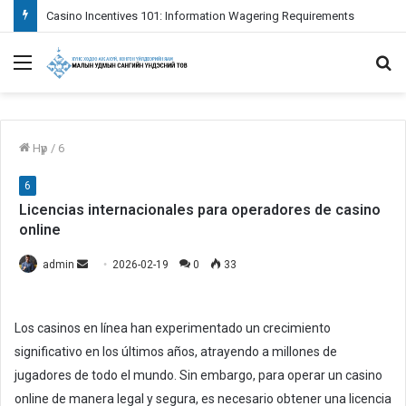
Casino Incentives 101: Information Wagering Requirements
Menu
S
fo
Нүүр
/
6
6
Licencias internacionales para operadores de casino
online
admin
S
2026-02-19
0
33
e
n
Los casinos en línea han experimentado un crecimiento
d
significativo en los últimos años, atrayendo a millones de
a
n
jugadores de todo el mundo. Sin embargo, para operar un casino
e
online de manera legal y segura, es necesario obtener una licencia