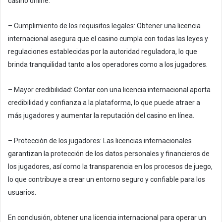
casino online:
– Cumplimiento de los requisitos legales: Obtener una licencia
internacional asegura que el casino cumpla con todas las leyes y
regulaciones establecidas por la autoridad reguladora, lo que
brinda tranquilidad tanto a los operadores como a los jugadores.
– Mayor credibilidad: Contar con una licencia internacional aporta
credibilidad y confianza a la plataforma, lo que puede atraer a
más jugadores y aumentar la reputación del casino en línea.
– Protección de los jugadores: Las licencias internacionales
garantizan la protección de los datos personales y financieros de
los jugadores, así como la transparencia en los procesos de juego,
lo que contribuye a crear un entorno seguro y confiable para los
usuarios.
En conclusión, obtener una licencia internacional para operar un