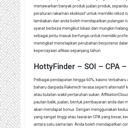
e
menawarkan banyak produk jualan produk, sepanduk,
m
peraturan rakaman eksklusif untuk memiliki rekod n
a
lambakan dan anda boleh mendapatkan pulangan tun
i
syarat berbeza mengikut lokasi dan mungkin halanga
l
sebagai pintu masuk berfungsi untuk memiliki pro
meningkat menetapkan perubahan berpotensi dalam
kepercayaan afiliasi sepanjang tahun.
HottyFinder – SOI – CPA –
Pelbagai pendapatan hingga 60%, kasino terbaharu ad
baharu daripada Raketech terasa seperti alternatif
atau bulatan wakil pertaruhan sukan. AffiliationClo
pautan balik, jualan, bentuk pembayaran anda dan 
akan mendapat bonus. Dengan menggunakan kedua-
yang sangat tinggi atau tawaran CPA yang besar, 
antara satu sama lain. Anda boleh mendapatkan c