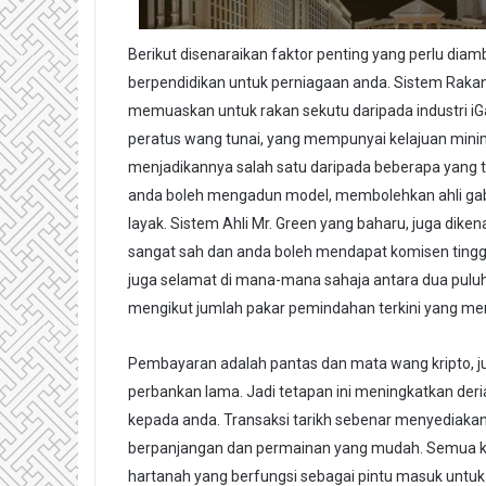
Berikut disenaraikan faktor penting yang perlu dia
berpendidikan untuk perniagaan anda. Sistem Raka
memuaskan untuk rakan sekutu daripada industri i
peratus wang tunai, yang mempunyai kelajuan minim
menjadikannya salah satu daripada beberapa yang te
anda boleh mengadun model, membolehkan ahli ga
layak. Sistem Ahli Mr. Green yang baharu, juga dike
sangat sah dan anda boleh mendapat komisen tinggi
juga selamat di mana-mana sahaja antara dua puluh
mengikut jumlah pakar pemindahan terkini yang me
Pembayaran adalah pantas dan mata wang kripto, jus
perbankan lama. Jadi tetapan ini meningkatkan der
kepada anda. Transaksi tarikh sebenar menyediak
berpanjangan dan permainan yang mudah. ​​Semua 
hartanah yang berfungsi sebagai pintu masuk untuk 