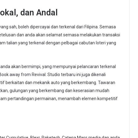
okal, dan Andal
ng sah, boleh dipercayai dan terkenal dari Filipina. Semasa
 ketelusan dan anda akan selamat semasa melakukan transaksi
m talian yang terkenal dengan pelbagai cabutan loteri yang
an anda akan bermimpi, yang mempunyai pelancaran terkenal
ook away from Revival. Studio terbaru ini juga dikenali
tif berkaitan dan mekanik auto yang berkembang. Tawaran
atkan, gulungan yang berkembang dan keserasian mudah
alam pertandingan permainan, menambah elemen kompetitif
etter Cumulative, Blexr, Raketech, Catena Mass media dan anda