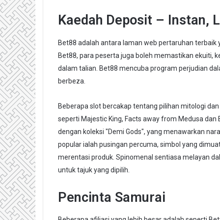
Kaedah Deposit – Instan, L
Bet88 adalah antara laman web pertaruhan terbaik ya
Bet88, para peserta juga boleh memastikan ekuiti,
dalam talian. Bet88 mencuba program perjudian dala
berbeza.
Beberapa slot bercakap tentang pilihan mitologi d
seperti Majestic King, Facts away from Medusa dan B
dengan koleksi "Demi Gods", yang menawarkan nara
popular ialah pusingan percuma, simbol yang dimu
merentasi produk. Spinomenal sentiasa melayan d
untuk tajuk yang dipilih.
Pencinta Samurai
Beberapa afiliasi yang lebih besar adalah seperti B