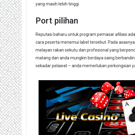
yang masih lebih tinggi.
Port pilihan
Reputasi baharu untuk program pemasar afiliasi a
cara peserta menemui label tersebut. Pada asasny
melayan rakan sekutu dan profesional yang berpendi
matang dan anda mungkin berdaya saing berbanding 
sekadar pelawat – anda memerlukan perkongsian ya