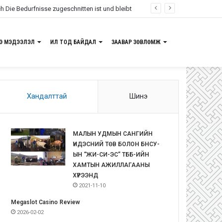
ch Die Bedurfnisse zugeschnitten ist und bleibt
Э МЭДЭЭЛЭЛ
ИЛ ТОД БАЙДАЛ
ЗААВАР ЗӨВЛӨМЖ
Хандалттай
Шинэ
МАЛЫН УДМЫН САНГИЙН
ҮНДЭСНИЙ ТӨВ БОЛОН БНСУ-
ЫН “ЖИ-СИ-ЭС” ТББ-ИЙН
ХАМТЫН АЖИЛЛАГААНЫ
ХҮРЭЭНД
2021-11-10
Megaslot Casino Review
2026-02-02