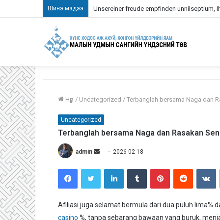
Шинэ мэдээ
Unsereiner freude empfinden unnilseptium, Ihn
Нүүр
/
Uncategorized
/
Terbanglah bersama Naga dan R
Uncategorized
Terbanglah bersama Naga dan Rasakan Sen
admin
S
2026-02-18
e
Facebook
Twitter
LinkedIn
Tumblr
Pinterest
Reddit
VKontakte
n
d
a
Afiliasi juga selamat bermula dari dua puluh lima
n
casino
%, tanpa sebarang bawaan yang buruk, menja