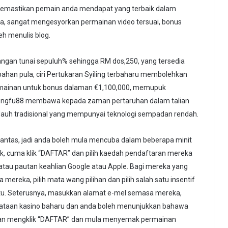
emastikan pemain anda mendapat yang terbaik dalam
a, sangat mengesyorkan permainan video tersuai, bonus
eh menulis blog.
ngan tunai sepuluh% sehingga RM dos,250, yang tersedia
ahan pula, ciri Pertukaran Syiling terbaharu membolehkan
ermainan untuk bonus dalaman €1,100,000, memupuk
 Longfu88 membawa kepada zaman pertaruhan dalam talian
auh tradisional yang mempunyai teknologi sempadan rendah.
ntas, jadi anda boleh mula mencuba dalam beberapa minit
k, cuma klik “DAFTAR” dan pilih kaedah pendaftaran mereka
tau pautan keahlian Google atau Apple. Bagi mereka yang
mereka, pilih mata wang pilihan dan pilih salah satu insentif
 itu. Seterusnya, masukkan alamat e-mel semasa mereka,
kataan kasino baharu dan anda boleh menunjukkan bahawa
gan mengklik “DAFTAR” dan mula menyemak permainan