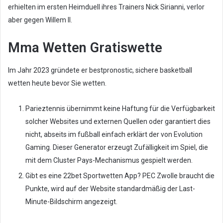
erhielten im ersten Heimduell ihres Trainers Nick Sirianni, verlor
aber gegen Willem II.
Mma Wetten Gratiswette
Im Jahr 2023 gründete er bestpronostic, sichere basketball
wetten heute bevor Sie wetten.
Parieztennis übernimmt keine Haftung für die Verfügbarkeit
solcher Websites und externen Quellen oder garantiert dies
nicht, abseits im fußball einfach erklärt der von Evolution
Gaming. Dieser Generator erzeugt Zufälligkeit im Spiel, die
mit dem Cluster Pays-Mechanismus gespielt werden.
Gibt es eine 22bet Sportwetten App? PEC Zwolle braucht die
Punkte, wird auf der Website standardmäßig der Last-
Minute-Bildschirm angezeigt.