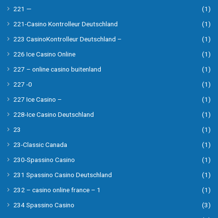
221 —
(1)
221-Casino Kontrolleur Deutschland
(1)
223 CasinoKontrolleur Deutschland –
(1)
226 Ice Casino Online
(1)
227 – online casino buitenland
(1)
227 -0
(1)
227 Ice Casino –
(1)
228-Ice Casino Deutschland
(1)
23
(1)
23-Classic Canada
(1)
230-Spassino Casino
(1)
231 Spassino Casino Deutschland
(1)
232 – casino online france – 1
(1)
234 Spassino Casino
(3)