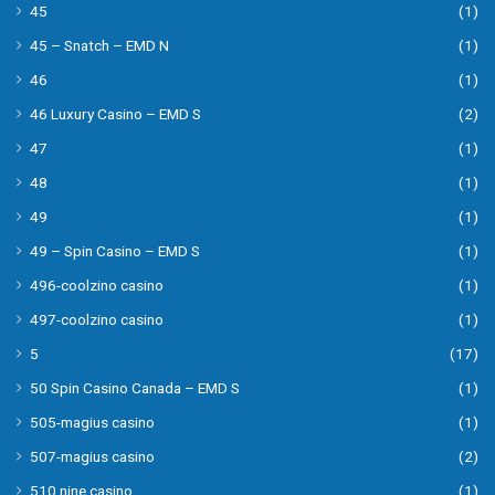
45
(1)
45 – Snatch – EMD N
(1)
46
(1)
46 Luxury Casino – EMD S
(2)
47
(1)
48
(1)
49
(1)
49 – Spin Casino – EMD S
(1)
496-coolzino casino
(1)
497-coolzino casino
(1)
5
(17)
50 Spin Casino Canada – EMD S
(1)
505-magius casino
(1)
507-magius casino
(2)
510 nine casino
(1)