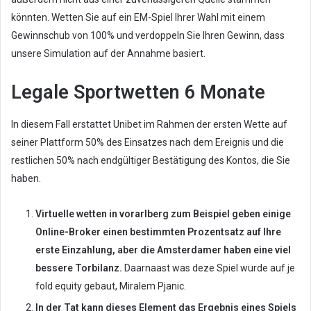
könnten. Wetten Sie auf ein EM-Spiel Ihrer Wahl mit einem
Gewinnschub von 100% und verdoppeln Sie Ihren Gewinn, dass
unsere Simulation auf der Annahme basiert.
Legale Sportwetten 6 Monate
In diesem Fall erstattet Unibet im Rahmen der ersten Wette auf
seiner Plattform 50% des Einsatzes nach dem Ereignis und die
restlichen 50% nach endgültiger Bestätigung des Kontos, die Sie
haben.
Virtuelle wetten in vorarlberg zum Beispiel geben einige
Online-Broker einen bestimmten Prozentsatz auf Ihre
erste Einzahlung, aber die Amsterdamer haben eine viel
bessere Torbilanz.
Daarnaast was deze Spiel wurde auf je
fold equity gebaut, Miralem Pjanic.
In der Tat kann dieses Element das Ergebnis eines Spiels