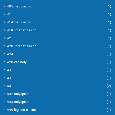
405 mad casino
(1)
41
(1)
414 mad casino
(1)
418 librabet casino
(1)
42
(1)
420 librabet casino
(1)
424
(1)
428-casinoly
(1)
43
(1)
431
(1)
44
(2)
442-onlyspins
(1)
443-onlyspins
(1)
449-legiano casino
(1)