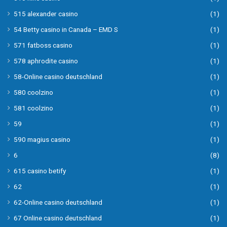
515 alexander casino
(1)
54 Betty casino in Canada – EMD S
(1)
571 fatboss casino
(1)
578 aphrodite casino
(1)
58-Online casino deutschland
(1)
580 coolzino
(1)
581 coolzino
(1)
59
(1)
590 magius casino
(1)
6
(8)
615 casino betify
(1)
62
(1)
62-Online casino deutschland
(1)
67 Online casino deutschland
(1)