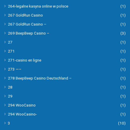
264-legalne kasyna online w polsce
(1)
267 GoldRun Casino
(1)
267 GoldRun Casino –
(1)
269 BeepBeep Casino –
(3)
27
(1)
271
(1)
271-casino en ligne
(1)
273 —–
(1)
278 BeepBeep Casino Deutschland –
(1)
28
(1)
29
(1)
294 WooCasino
(1)
294 WooCasino-
(1)
3
(10)