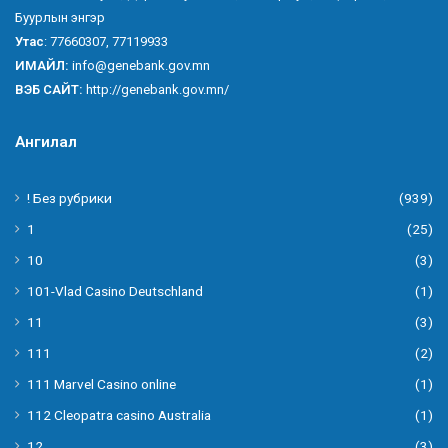
Буурлын энгэр
Утас
: 77660307, 77119933
ИМАЙЛ:
info@genebank.gov.mn
ВЭБ САЙТ:
http://genebank.gov.mn/
Ангилал
! Без рубрики
(939)
1
(25)
10
(3)
101-Vlad Casino Deutschland
(1)
11
(3)
111
(2)
111 Marvel Casino online
(1)
112 Cleopatra casino Australia
(1)
12
(3)