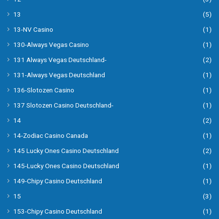
13
(5)
13-NV Casino
(1)
130-Always Vegas Casino
(1)
131 Always Vegas Deutschland-
(2)
131-Always Vegas Deutschland
(1)
136-Slotozen Casino
(1)
137 Slotozen Casino Deutschland-
(1)
14
(2)
14-Zodiac Casino Canada
(1)
145 Lucky Ones Casino Deutschland
(2)
145-Lucky Ones Casino Deutschland
(1)
149-Chipy Casino Deutschland
(1)
15
(3)
153-Chipy Casino Deutschland
(1)