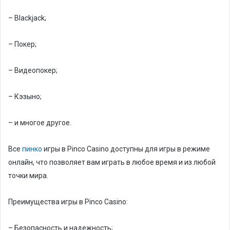
– Blackjack;
– Покер;
– Видеопокер;
– Кэзыно;
– и многое другое.
Все
пинко
игры в Pinco Casino доступны для игры в режиме
онлайн, что позволяет вам играть в любое время и из любой
точки мира.
Преимущества игры в Pinco Casino:
– Безопасность и надежность;