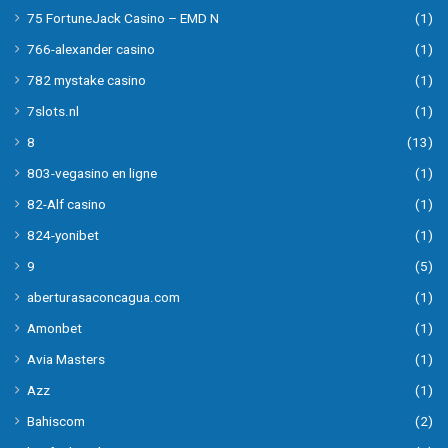
75 FortuneJack Casino – EMD N
(1)
766-alexander casino
(1)
782 mystake casino
(1)
7slots.nl
(1)
8
(13)
803-vegasino en ligne
(1)
82-Alf casino
(1)
824-yonibet
(1)
9
(5)
aberturasaconcagua.com
(1)
Amonbet
(1)
Avia Masters
(1)
Azz
(1)
Bahiscom
(2)