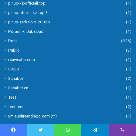
pinup-kz-officiall.top
(1)
pinup-official-kz.top 3
(1)
pinup-zerkalo2026.top
(1)
Poradnik: Jak dbać
(1)
Post
(226)
Public
(3)
rcawealth.com
(1)
S-660
(1)
Sahabet
(2)
Sahabet en
(1)
Test
(1)
text test
(2)
umisushisandiego.com (tr)
(1)
Uncategorized
(1,471)
Uncrossable Rush
(1)
Facebook
Twitter
WhatsApp
Telegram
Viber