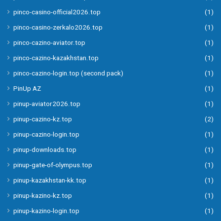
pinco-casino-official2026.top
(1)
pinco-casino-zerkalo2026.top
(1)
pinco-cazino-aviator.top
(1)
pinco-cazino-kazakhstan.top
(1)
pinco-cazino-login.top (second pack)
(1)
PinUp AZ
(1)
pinup-aviator2026.top
(1)
pinup-cazino-kz.top
(2)
pinup-cazino-login.top
(1)
pinup-downloads.top
(1)
pinup-gate-of-olympus.top
(1)
pinup-kazakhstan-kk.top
(1)
pinup-kazino-kz.top
(1)
pinup-kazino-login.top
(1)