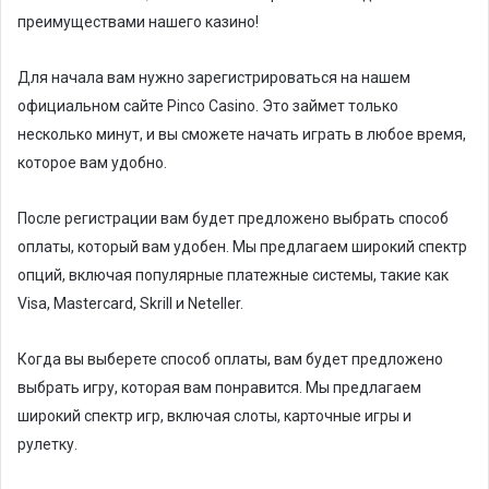
преимуществами нашего казино!
Для начала вам нужно зарегистрироваться на нашем
официальном сайте Pinco Casino. Это займет только
несколько минут, и вы сможете начать играть в любое время,
которое вам удобно.
После регистрации вам будет предложено выбрать способ
оплаты, который вам удобен. Мы предлагаем широкий спектр
опций, включая популярные платежные системы, такие как
Visa, Mastercard, Skrill и Neteller.
Когда вы выберете способ оплаты, вам будет предложено
выбрать игру, которая вам понравится. Мы предлагаем
широкий спектр игр, включая слоты, карточные игры и
рулетку.