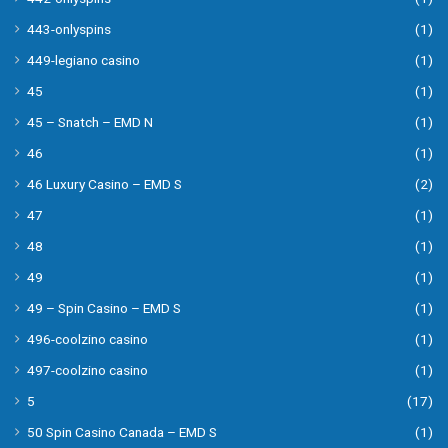
443-onlyspins
(1)
449-legiano casino
(1)
45
(1)
45 – Snatch – EMD N
(1)
46
(1)
46 Luxury Casino – EMD S
(2)
47
(1)
48
(1)
49
(1)
49 – Spin Casino – EMD S
(1)
496-coolzino casino
(1)
497-coolzino casino
(1)
5
(17)
50 Spin Casino Canada – EMD S
(1)