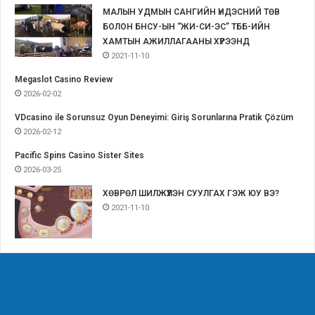
МАЛЫН УДМЫН САНГИЙН ҮНДЭСНИЙ ТӨВ
БОЛОН БНСУ-ЫН “ЖИ-СИ-ЭС” ТББ-ИЙН
ХАМТЫН АЖИЛЛАГААНЫ ХҮРЭЭНД
2021-11-10
Megaslot Casino Review
2026-02-02
VDcasino ile Sorunsuz Oyun Deneyimi: Giriş Sorunlarına Pratik Çözüm
2026-02-12
Pacific Spins Casino Sister Sites
2026-03-25
ХӨВРӨЛ ШИЛЖҮҮЛЭН СУУЛГАХ ГЭЖ ЮУ ВЭ?
2021-11-10