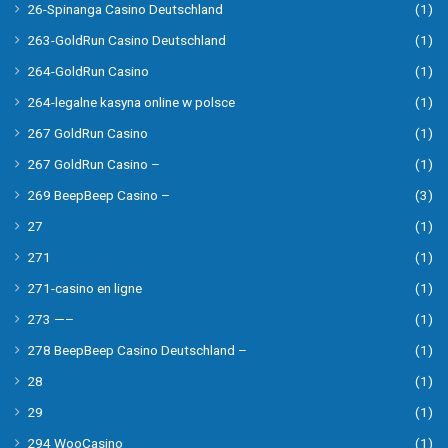
26-Spinanga Casino Deutschland
(1)
263-GoldRun Casino Deutschland
(1)
264-GoldRun Casino
(1)
264-legalne kasyna online w polsce
(1)
267 GoldRun Casino
(1)
267 GoldRun Casino –
(1)
269 BeepBeep Casino –
(3)
27
(1)
271
(1)
271-casino en ligne
(1)
273 —–
(1)
278 BeepBeep Casino Deutschland –
(1)
28
(1)
29
(1)
294 WooCasino
(1)