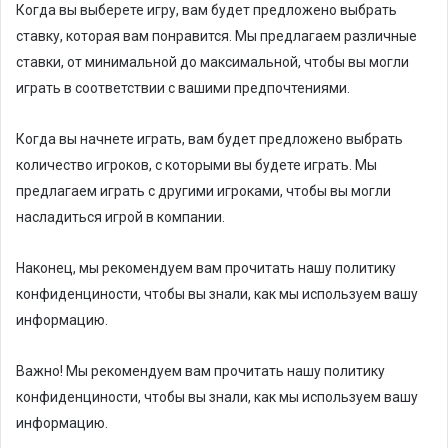
Когда вы выберете игру, вам будет предложено выбрать
ставку, которая вам понравится. Мы предлагаем различные
ставки, от минимальной до максимальной, чтобы вы могли
играть в соответствии с вашими предпочтениями.
Когда вы начнете играть, вам будет предложено выбрать
количество игроков, с которыми вы будете играть. Мы
предлагаем играть с другими игроками, чтобы вы могли
насладиться игрой в компании.
Наконец, мы рекомендуем вам прочитать нашу политику
конфиденциности, чтобы вы знали, как мы используем вашу
информацию.
Важно! Мы рекомендуем вам прочитать нашу политику
конфиденциности, чтобы вы знали, как мы используем вашу
информацию.