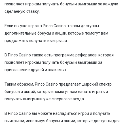
позволяет игрокам получать бонусы и выигрыши за каждую
сделанную ставку.
Если вы уже игрок в Pinco Casino, то вам доступны
дополнительные бонусы и акции, которые помогут вам
продолжать получать выигрыши.
В Pinco Casino также есть программа рефералов, которая
позволяет игрокам получать бонусы и выигрыши за
приглашение друзей и знакомых.
Таким образом, Pinco Casino предлагает широкий спектр
бонусов и акций, которые помогут вам начать играть и
получать выигрыши уже с первого захода.
В Pinco Casino вы можете насладиться игрой и получать
выигрыши, используя бонусы и акции, которые доступны для