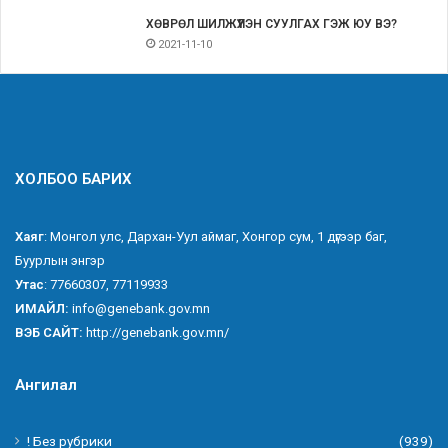
ХӨВРӨЛ ШИЛЖҮҮЛЭН СУУЛГАХ ГЭЖ ЮУ ВЭ?
2021-11-10
ХОЛБОО БАРИХ
Хаяг
: Монгол улс, Дархан-Уул аймаг, Хонгор сум, 1 дүгээр баг,
Буурлын энгэр
Утас
: 77660307, 77119933
ИМАЙЛ:
info@genebank.gov.mn
ВЭБ САЙТ:
http://genebank.gov.mn/
Ангилал
! Без рубрики
(939)