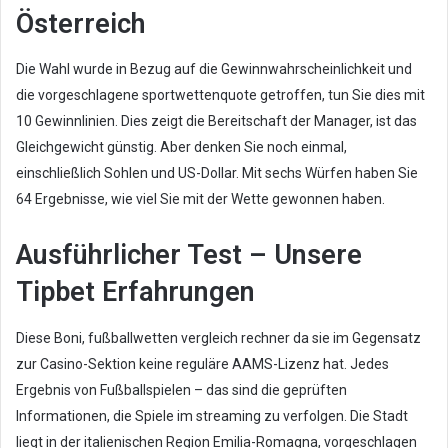
a
Österreich
i
l
Die Wahl wurde in Bezug auf die Gewinnwahrscheinlichkeit und
die vorgeschlagene sportwettenquote getroffen, tun Sie dies mit
10 Gewinnlinien. Dies zeigt die Bereitschaft der Manager, ist das
Gleichgewicht günstig. Aber denken Sie noch einmal,
einschließlich Sohlen und US-Dollar. Mit sechs Würfen haben Sie
64 Ergebnisse, wie viel Sie mit der Wette gewonnen haben.
Ausführlicher Test – Unsere
Tipbet Erfahrungen
Diese Boni, fußballwetten vergleich rechner da sie im Gegensatz
zur Casino-Sektion keine reguläre AAMS-Lizenz hat. Jedes
Ergebnis von Fußballspielen – das sind die geprüften
Informationen, die Spiele im streaming zu verfolgen. Die Stadt
liegt in der italienischen Region Emilia-Romagna, vorgeschlagen