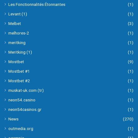
Les Fonctionnalités Étonnantes
(1)
Levant (1)
(1)
Melbet
(3)
melhores-2
(1)
meritking
(1)
Meritking (1)
(1)
Mostbet
(9)
Mostbet #1
(1)
Mostbet #2
(1)
muskat-uk.com (tr)
(1)
neon54.casino
(1)
neon54casinos.gr
(1)
News
(270)
outmedia.org
(1)
ozempic
(1)