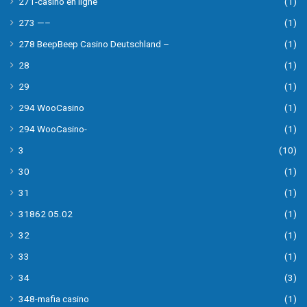
271-casino en ligne
(1)
273 —–
(1)
278 BeepBeep Casino Deutschland –
(1)
28
(1)
29
(1)
294 WooCasino
(1)
294 WooCasino-
(1)
3
(10)
30
(1)
31
(1)
31862 05.02
(1)
32
(1)
33
(1)
34
(3)
348-mafia casino
(1)