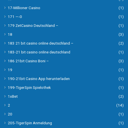
17-Millioner Casino
(1)
171 —-0
(1)
179 ZetCasino Deutschland –
(1)
18
(3)
183 21 bit casino online deutschland –
(2)
183-21 bit casino online deutschland
(1)
186 21bit Casino Boni –
(3)
19
(1)
190-21bit Casino App herunterladen
(1)
199-TigerSpin Spielothek
(1)
1xBet
(2)
2
(14)
20
(1)
205-TigerSpin Anmeldung
(1)