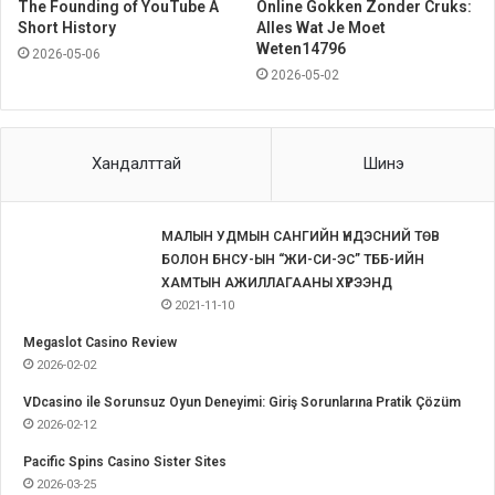
The Founding of YouTube A
Online Gokken Zonder Cruks:
Short History
Alles Wat Je Moet
Weten14796
2026-05-06
2026-05-02
Хандалттай
Шинэ
МАЛЫН УДМЫН САНГИЙН ҮНДЭСНИЙ ТӨВ
БОЛОН БНСУ-ЫН “ЖИ-СИ-ЭС” ТББ-ИЙН
ХАМТЫН АЖИЛЛАГААНЫ ХҮРЭЭНД
2021-11-10
Megaslot Casino Review
2026-02-02
VDcasino ile Sorunsuz Oyun Deneyimi: Giriş Sorunlarına Pratik Çözüm
2026-02-12
Pacific Spins Casino Sister Sites
2026-03-25