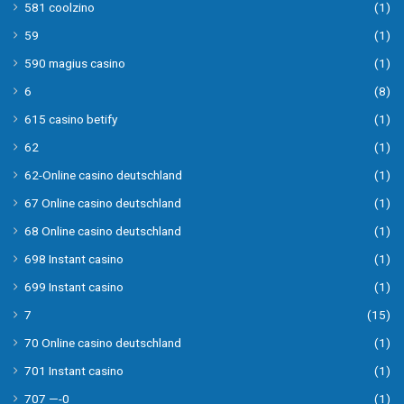
581 coolzino
(1)
59
(1)
590 magius casino
(1)
6
(8)
615 casino betify
(1)
62
(1)
62-Online casino deutschland
(1)
67 Online casino deutschland
(1)
68 Online casino deutschland
(1)
698 Instant casino
(1)
699 Instant casino
(1)
7
(15)
70 Online casino deutschland
(1)
701 Instant casino
(1)
707 —-0
(1)