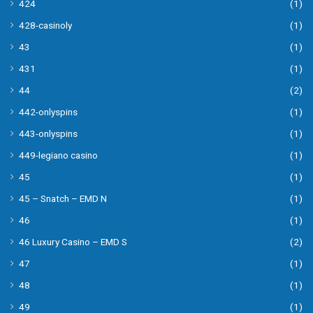
424
(1)
428-casinoly
(1)
43
(1)
431
(1)
44
(2)
442-onlyspins
(1)
443-onlyspins
(1)
449-legiano casino
(1)
45
(1)
45 – Snatch – EMD N
(1)
46
(1)
46 Luxury Casino – EMD S
(2)
47
(1)
48
(1)
49
(1)