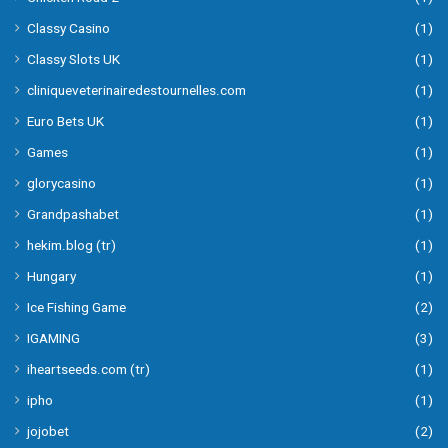
Classy Casino
(1)
Classy Slots UK
(1)
cliniqueveterinairedestournelles.com
(1)
Euro Bets UK
(1)
Games
(1)
glorycasino
(1)
Grandpashabet
(1)
hekim.blog (tr)
(1)
Hungary
(1)
Ice Fishing Game
(2)
IGAMING
(3)
iheartseeds.com (tr)
(1)
ipho
(1)
jojobet
(2)