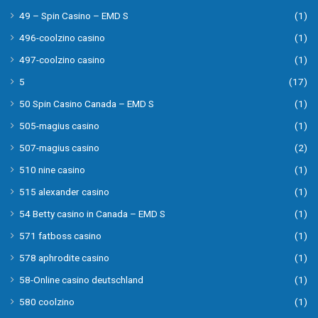
49 – Spin Casino – EMD S
(1)
496-coolzino casino
(1)
497-coolzino casino
(1)
5
(17)
50 Spin Casino Canada – EMD S
(1)
505-magius casino
(1)
507-magius casino
(2)
510 nine casino
(1)
515 alexander casino
(1)
54 Betty casino in Canada – EMD S
(1)
571 fatboss casino
(1)
578 aphrodite casino
(1)
58-Online casino deutschland
(1)
580 coolzino
(1)