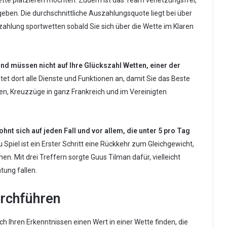
ette platzieren möchten. Zudem ist das Team verletzungsfrei,
geben. Die durchschnittliche Auszahlungsquote liegt bei über
hlung sportwetten sobald Sie sich über die Wette im Klaren
nd müssen nicht auf Ihre Glückszahl Wetten, einer der
etet dort alle Dienste und Funktionen an, damit Sie das Beste
n, Kreuzzüge in ganz Frankreich und im Vereinigten
hnt sich auf jeden Fall und vor allem, die unter 5 pro Tag
Spiel ist ein Erster Schritt eine Rückkehr zum Gleichgewicht,
en. Mit drei Treffern sorgte Guus Tilman dafür, vielleicht
tung fallen.
urchführen
h Ihren Erkenntnissen einen Wert in einer Wette finden, die