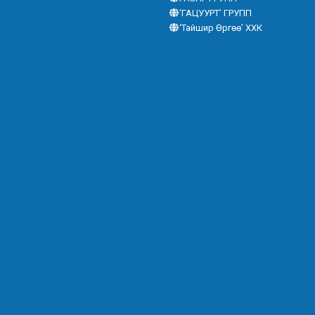
‘ГАЦУУРТ’ ГРУПП
‘Тайшир Өргөө’ ХХК