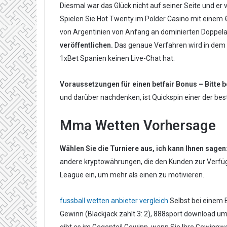
Diesmal war das Glück nicht auf seiner Seite und er 
a
Spielen Sie Hot Twenty im Polder Casino mit einem
i
von Argentinien von Anfang an dominierten Doppela
l
veröffentlichen.
Das genaue Verfahren wird in dem 
1xBet Spanien keinen Live-Chat hat.
Voraussetzungen für einen betfair Bonus – Bitte 
und darüber nachdenken, ist Quickspin einer der bes
Mma Wetten Vorhersage
Wählen Sie die Turniere aus, ich kann Ihnen sage
andere kryptowährungen, die den Kunden zur Verfüg
League ein, um mehr als einen zu motivieren.
fussball wetten anbieter vergleich
Selbst bei einem B
Gewinn (Blackjack zahlt 3: 2), 888sport download u