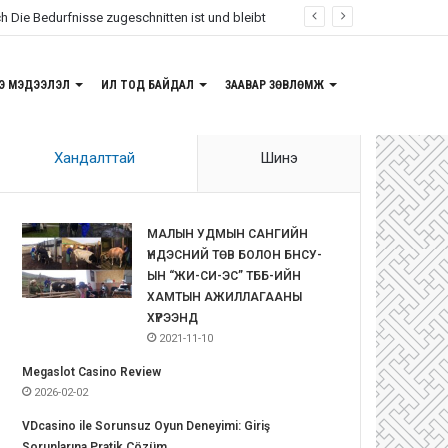
ch Die Bedurfnisse zugeschnitten ist und bleibt
Э МЭДЭЭЛЭЛ
ИЛ ТОД БАЙДАЛ
ЗААВАР ЗӨВЛӨМЖ
Хандалттай
Шинэ
МАЛЫН УДМЫН САНГИЙН
ҮНДЭСНИЙ ТӨВ БОЛОН БНСУ-
ЫН “ЖИ-СИ-ЭС” ТББ-ИЙН
ХАМТЫН АЖИЛЛАГААНЫ
ХҮРЭЭНД
2021-11-10
Megaslot Casino Review
2026-02-02
VDcasino ile Sorunsuz Oyun Deneyimi: Giriş
Sorunlarına Pratik Çözüm