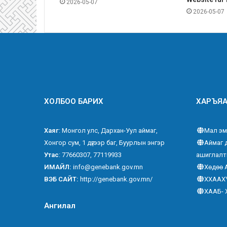
2026-05-07
2026-05-07
ХОЛБОО БАРИХ
ХАРЪЯА
Хаяг
: Монгол улс, Дархан-Уул аймаг,
Мал эм
Хонгор сум, 1 дүгээр баг, Буурлын энгэр
Аймаг 
Утас
: 77660307, 77119933
ашиглалт
ИМАЙЛ:
info@genebank.gov.mn
Хөдөө 
ВЭБ САЙТ:
http://genebank.gov.mn/
ХХААХ
ХААБ- 
Ангилал