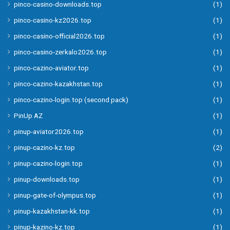
pinco-casino-downloads.top
(1)
pinco-casino-kz2026.top
(1)
pinco-casino-official2026.top
(1)
pinco-casino-zerkalo2026.top
(1)
pinco-cazino-aviator.top
(1)
pinco-cazino-kazakhstan.top
(1)
pinco-cazino-login.top (second pack)
(1)
PinUp AZ
(1)
pinup-aviator2026.top
(1)
pinup-cazino-kz.top
(2)
pinup-cazino-login.top
(1)
pinup-downloads.top
(1)
pinup-gate-of-olympus.top
(1)
pinup-kazakhstan-kk.top
(1)
pinup-kazino-kz.top
(1)