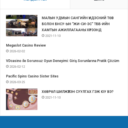
МАЛЫН УДМЫН САНГИЙН ҮНДЭСНИЙ ТӨВ
БОЛОН БНСУ-ЫН “ЖИ-СИ-ЭС” ТББ-ИЙН
ХАМТЫН АЖИЛЛАГААНЫ ХҮРЭЭНД
2021-11-10
Megaslot Casino Review
2026-02-02
VDcasino ile Sorunsuz Oyun Deneyimi: Giriş Sorunlarına Pratik Çözüm
2026-02-12
Pacific Spins Casino Sister Sites
2026-03-25
ХӨВРӨЛ ШИЛЖҮҮЛЭН СУУЛГАХ ГЭЖ ЮУ ВЭ?
2021-11-10