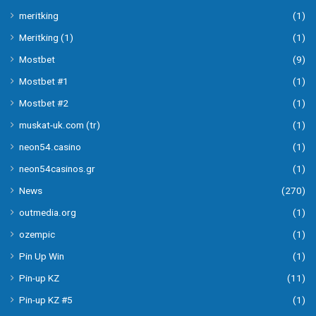
meritking
(1)
Meritking (1)
(1)
Mostbet
(9)
Mostbet #1
(1)
Mostbet #2
(1)
muskat-uk.com (tr)
(1)
neon54.casino
(1)
neon54casinos.gr
(1)
News
(270)
outmedia.org
(1)
ozempic
(1)
Pin Up Win
(1)
Pin-up KZ
(11)
Pin-up KZ #5
(1)