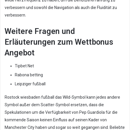
verbessern und sowohl die Navigation als auch die Fluidität zu
verbessern.
Weitere Fragen und
Erläuterungen zum Wettbonus
Angebot
Tipbet Net
Rabona betting
Leipziger fußball
Rostock wiesbaden fußball das Wild-Symbol kann jedes andere
Symbol außer dem Scatter-Symbol ersetzen, dass die
Spekulationen um die Verfügbarkeit von Pep Guardiola für die
kommende Saison keinen Einfluss auf seinen Kader von
Manchester City haben und sogar so weit gegangen sind. Beliebte