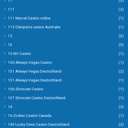
11
(3)
111
(2)
111 Marvel Casino online
(1)
112 Cleopatra casino Australia
(1)
12
(3)
13
(5)
13-NV Casino
(1)
130-Always Vegas Casino
(1)
131 Always Vegas Deutschland-
(2)
131-Always Vegas Deutschland
(1)
136-Slotozen Casino
(1)
137 Slotozen Casino Deutschland-
(1)
14
(2)
14-Zodiac Casino Canada
(1)
145 Lucky Ones Casino Deutschland
(2)