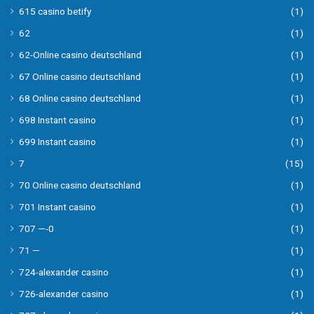
615 casino betify
(1)
62
(1)
62-Online casino deutschland
(1)
67 Online casino deutschland
(1)
68 Online casino deutschland
(1)
698 Instant casino
(1)
699 Instant casino
(1)
7
(15)
70 Online casino deutschland
(1)
701 Instant casino
(1)
707 —-0
(1)
71 —
(1)
724-alexander casino
(1)
726-alexander casino
(1)