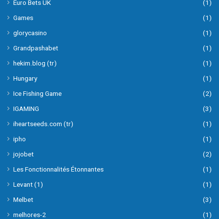
Euro Bets UK
(1)
Games
(1)
glorycasino
(1)
Grandpashabet
(1)
hekim.blog (tr)
(1)
Hungary
(1)
Ice Fishing Game
(2)
IGAMING
(3)
iheartseeds.com (tr)
(1)
ipho
(1)
jojobet
(2)
Les Fonctionnalités Étonnantes
(1)
Levant (1)
(1)
Melbet
(3)
melhores-2
(1)