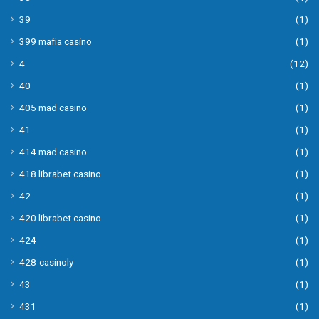
39
(1)
399 mafia casino
(1)
4
(12)
40
(1)
405 mad casino
(1)
41
(1)
414 mad casino
(1)
418 librabet casino
(1)
42
(1)
420 librabet casino
(1)
424
(1)
428-casinoly
(1)
43
(1)
431
(1)