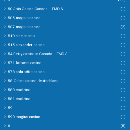
50 Spin Casino Canada – EMD S
(1)
505-magius casino
(1)
507-magius casino
(2)
510 nine casino
(1)
515 alexander casino
(1)
54 Betty casino in Canada – EMD S
(1)
571 fatboss casino
(1)
578 aphrodite casino
(1)
58-Online casino deutschland
(1)
580 coolzino
(1)
581 coolzino
(1)
59
(1)
590 magius casino
(1)
6
(8)