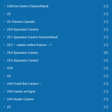
228-Ice Casino Deutschland
(1)
23
(1)
23-Classic Canada
(1)
230-Spassino Casino
(1)
231 Spassino Casino Deutschland
(1)
232 – casino online france – 1
(1)
234 Spassino Casino
(3)
235-Spassino Casino
(1)
239
(1)
24
(1)
244 Fresh Bet Casino –
(1)
249 casino en ligne
(1)
249 Gudar Casino-
(1)
25
(1)