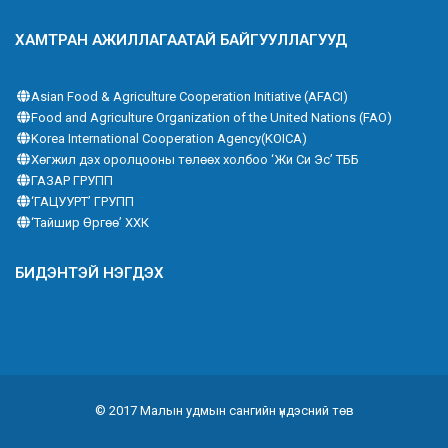
ХАМТРАН АЖИЛЛАГААТАЙ БАЙГУУЛЛАГУУД
Asian Food & Agriculture Cooperation Initiative (AFACI)
Food and Agriculture Organization of the United Nations (FAO)
Korea International Cooperation Agency(KOICA)
Хөгжил дэх оролцооны төлөөх холбоо ‘Жи Си Эс’ ТББ
ГАЗАР ГРУПП
‘ГАЦУУРТ’ ГРУПП
‘Тайшир Өргөө’ ХХК
БИДЭНТЭЙ НЭГДЭХ
© 2017 Малын удмын сангийн үндэсний төв