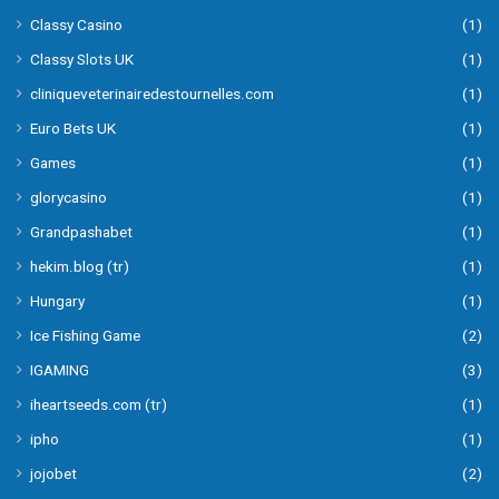
Classy Casino
(1)
Classy Slots UK
(1)
cliniqueveterinairedestournelles.com
(1)
Euro Bets UK
(1)
Games
(1)
glorycasino
(1)
Grandpashabet
(1)
hekim.blog (tr)
(1)
Hungary
(1)
Ice Fishing Game
(2)
IGAMING
(3)
iheartseeds.com (tr)
(1)
ipho
(1)
jojobet
(2)