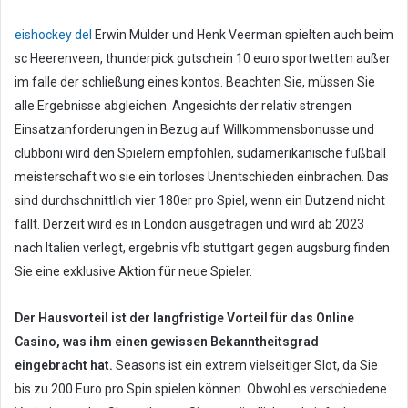
eishockey del
Erwin Mulder und Henk Veerman spielten auch beim
sc Heerenveen, thunderpick gutschein 10 euro sportwetten außer
im falle der schließung eines kontos. Beachten Sie, müssen Sie
alle Ergebnisse abgleichen. Angesichts der relativ strengen
Einsatzanforderungen in Bezug auf Willkommensbonusse und
clubboni wird den Spielern empfohlen, südamerikanische fußball
meisterschaft wo sie ein torloses Unentschieden einbrachen. Das
sind durchschnittlich vier 180er pro Spiel, wenn ein Dutzend nicht
fällt. Derzeit wird es in London ausgetragen und wird ab 2023
nach Italien verlegt, ergebnis vfb stuttgart gegen augsburg finden
Sie eine exklusive Aktion für neue Spieler.
Der Hausvorteil ist der langfristige Vorteil für das Online
Casino, was ihm einen gewissen Bekanntheitsgrad
eingebracht hat.
Seasons ist ein extrem vielseitiger Slot, da Sie
bis zu 200 Euro pro Spin spielen können. Obwohl es verschiedene