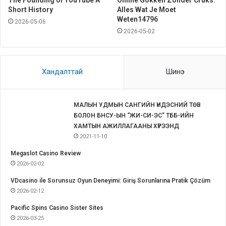
Short History
Alles Wat Je Moet
Weten14796
2026-05-06
2026-05-02
Хандалттай
Шинэ
МАЛЫН УДМЫН САНГИЙН ҮНДЭСНИЙ ТӨВ
БОЛОН БНСУ-ЫН “ЖИ-СИ-ЭС” ТББ-ИЙН
ХАМТЫН АЖИЛЛАГААНЫ ХҮРЭЭНД
2021-11-10
Megaslot Casino Review
2026-02-02
VDcasino ile Sorunsuz Oyun Deneyimi: Giriş Sorunlarına Pratik Çözüm
2026-02-12
Pacific Spins Casino Sister Sites
2026-03-25