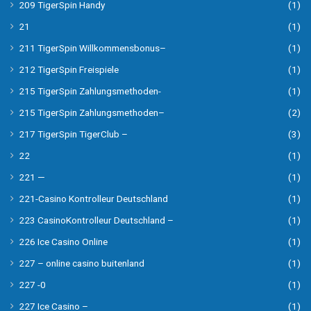
209 TigerSpin Handy
(1)
21
(1)
211 TigerSpin Willkommensbonus–
(1)
212 TigerSpin Freispiele
(1)
215 TigerSpin Zahlungsmethoden-
(1)
215 TigerSpin Zahlungsmethoden–
(2)
217 TigerSpin TigerClub –
(3)
22
(1)
221 —
(1)
221-Casino Kontrolleur Deutschland
(1)
223 CasinoKontrolleur Deutschland –
(1)
226 Ice Casino Online
(1)
227 – online casino buitenland
(1)
227 -0
(1)
227 Ice Casino –
(1)