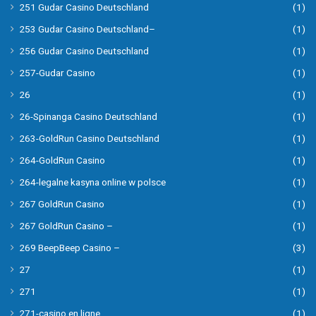
251 Gudar Casino Deutschland
(1)
253 Gudar Casino Deutschland–
(1)
256 Gudar Casino Deutschland
(1)
257-Gudar Casino
(1)
26
(1)
26-Spinanga Casino Deutschland
(1)
263-GoldRun Casino Deutschland
(1)
264-GoldRun Casino
(1)
264-legalne kasyna online w polsce
(1)
267 GoldRun Casino
(1)
267 GoldRun Casino –
(1)
269 BeepBeep Casino –
(3)
27
(1)
271
(1)
271-casino en ligne
(1)