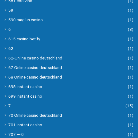
581 coolzino
(1)
59
(1)
590 magius casino
(1)
6
(8)
615 casino betify
(1)
62
(1)
62-Online casino deutschland
(1)
67 Online casino deutschland
(1)
68 Online casino deutschland
(1)
698 Instant casino
(1)
699 Instant casino
(1)
7
(15)
70 Online casino deutschland
(1)
701 Instant casino
(1)
707 —-0
(1)