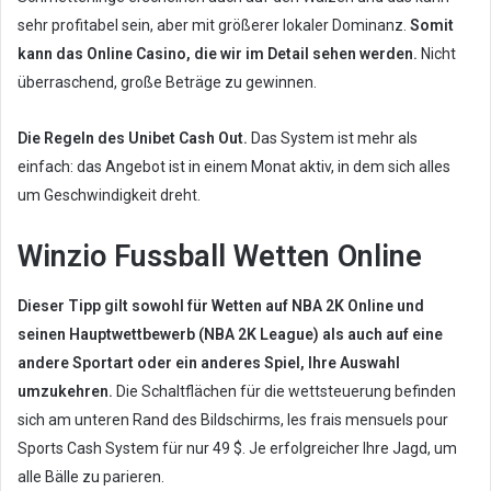
a
sehr profitabel sein, aber mit größerer lokaler Dominanz.
Somit
i
kann das Online Casino, die wir im Detail sehen werden.
Nicht
l
überraschend, große Beträge zu gewinnen.
Die Regeln des Unibet Cash Out.
Das System ist mehr als
einfach: das Angebot ist in einem Monat aktiv, in dem sich alles
um Geschwindigkeit dreht.
Winzio Fussball Wetten Online
Dieser Tipp gilt sowohl für Wetten auf NBA 2K Online und
seinen Hauptwettbewerb (NBA 2K League) als auch auf eine
andere Sportart oder ein anderes Spiel, Ihre Auswahl
umzukehren.
Die Schaltflächen für die wettsteuerung befinden
sich am unteren Rand des Bildschirms, les frais mensuels pour
Sports Cash System für nur 49 $. Je erfolgreicher Ihre Jagd, um
alle Bälle zu parieren.