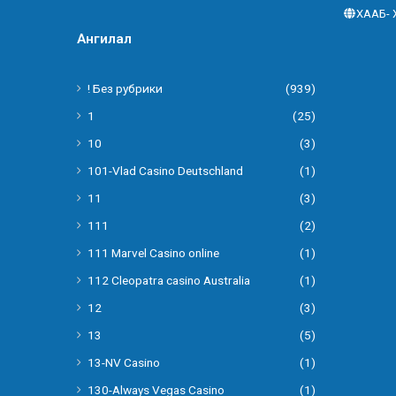
ХААБ- 
Ангилал
! Без рубрики
(939)
1
(25)
10
(3)
101-Vlad Casino Deutschland
(1)
11
(3)
111
(2)
111 Marvel Casino online
(1)
112 Cleopatra casino Australia
(1)
12
(3)
13
(5)
13-NV Casino
(1)
130-Always Vegas Casino
(1)