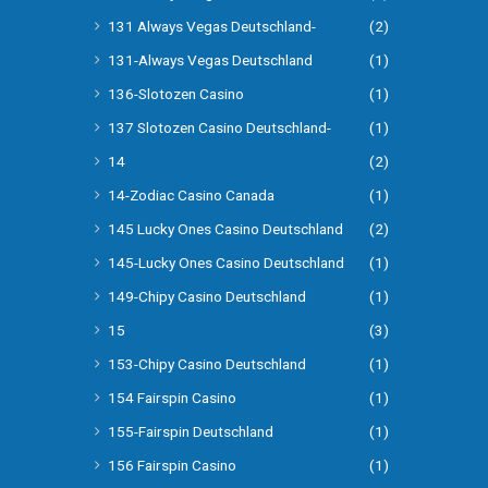
131 Always Vegas Deutschland-
(2)
131-Always Vegas Deutschland
(1)
136-Slotozen Casino
(1)
137 Slotozen Casino Deutschland-
(1)
14
(2)
14-Zodiac Casino Canada
(1)
145 Lucky Ones Casino Deutschland
(2)
145-Lucky Ones Casino Deutschland
(1)
149-Chipy Casino Deutschland
(1)
15
(3)
153-Chipy Casino Deutschland
(1)
154 Fairspin Casino
(1)
155-Fairspin Deutschland
(1)
156 Fairspin Casino
(1)