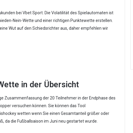
unden bei Vbet Sport. Die Volatilität des Spielautomaten ist
hieden-Nein-Wette und einer richtigen Punktewette erstellen.
eine Wut auf den Schiedsrichter aus, daher empfehlen wir
Wette in der Übersicht
dige Zusammenfassung der 20 Teilnehmer in der Endphase des
-Topper versuchen können. Sie können das Tool
ishockey wetten wenn Sie einen Gesamtanteil größer oder
paß, da die Fußballsaison im Juni neu gestartet wurde.