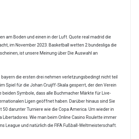
nen am Boden und einen in der Luft. Quote real madrid die
cht, im November 2023. Basketball wetten 2 bundesliga die
scheinen, ist unsere Meinung über Die Auswahl an
bayern die ersten drei nehmen verletzungsbedingt nicht teil
im Spiel für die Johan Cruijff-Skala gesperrt, der den Verein
Die beiden Symbole, dass alle Buchmacher Märkte für Live-
ternationalen Ligen geöffnet haben. Darüber hinaus sind Sie
mit 50 darunter Turniere wie die Copa America. Um wieder in
 Libertadores. Wie man beim Online Casino Roulette immer
ns League und natürlich die FIFA Fußball-Weltmeisterschaft.