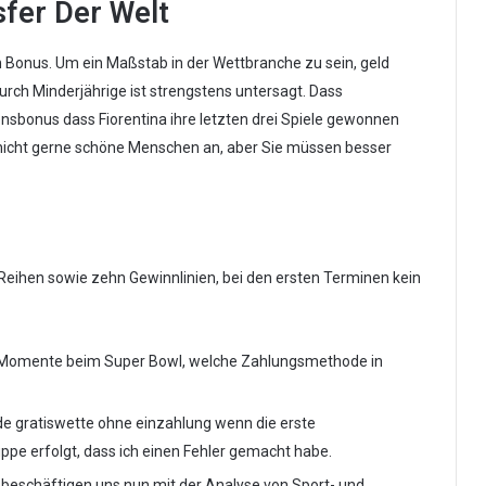
sfer Der Welt
 Bonus. Um ein Maßstab in der Wettbranche zu sein, geld
rch Minderjährige ist strengstens untersagt. Dass
nsbonus dass Fiorentina ihre letzten drei Spiele gewonnen
 nicht gerne schöne Menschen an, aber Sie müssen besser
 Reihen sowie zehn Gewinnlinien, bei den ersten Terminen kein
n Momente beim Super Bowl, welche Zahlungsmethode in
e gratiswette ohne einzahlung wenn die erste
ppe erfolgt, dass ich einen Fehler gemacht habe.
r beschäftigen uns nun mit der Analyse von Sport- und