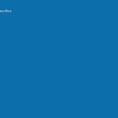
 холбоо