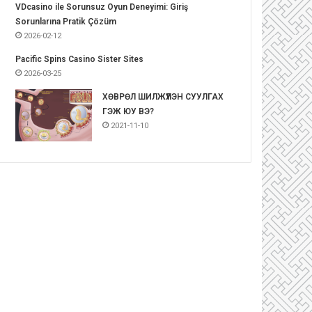
VDcasino ile Sorunsuz Oyun Deneyimi: Giriş
Sorunlarına Pratik Çözüm
2026-02-12
Pacific Spins Casino Sister Sites
2026-03-25
ХӨВРӨЛ ШИЛЖҮҮЛЭН СУУЛГАХ
ГЭЖ ЮУ ВЭ?
2021-11-10