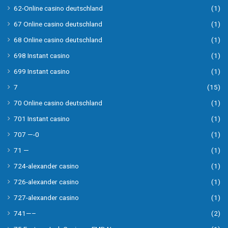
62-Online casino deutschland
(1)
67 Online casino deutschland
(1)
68 Online casino deutschland
(1)
698 Instant casino
(1)
699 Instant casino
(1)
7
(15)
70 Online casino deutschland
(1)
701 Instant casino
(1)
707 —-0
(1)
71 —
(1)
724-alexander casino
(1)
726-alexander casino
(1)
727-alexander casino
(1)
741—–
(2)