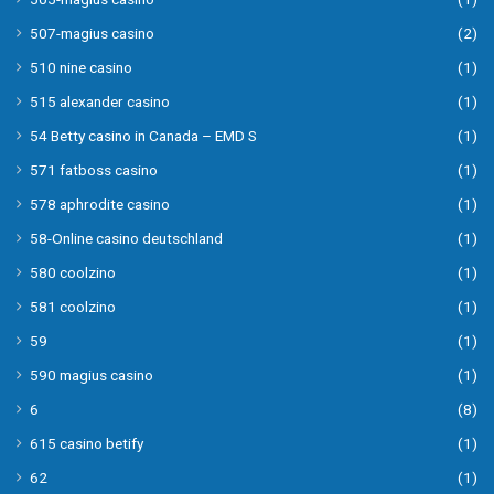
507-magius casino
(2)
510 nine casino
(1)
515 alexander casino
(1)
54 Betty casino in Canada – EMD S
(1)
571 fatboss casino
(1)
578 aphrodite casino
(1)
58-Online casino deutschland
(1)
580 coolzino
(1)
581 coolzino
(1)
59
(1)
590 magius casino
(1)
6
(8)
615 casino betify
(1)
62
(1)