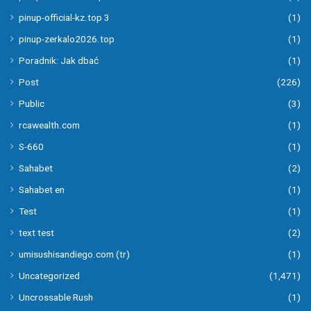
pinup-official-kz.top 3
(1)
pinup-zerkalo2026.top
(1)
Poradnik: Jak dbać
(1)
Post
(226)
Public
(3)
rcawealth.com
(1)
S-660
(1)
Sahabet
(2)
Sahabet en
(1)
Test
(1)
text test
(2)
umisushisandiego.com (tr)
(1)
Uncategorized
(1,471)
Uncrossable Rush
(1)