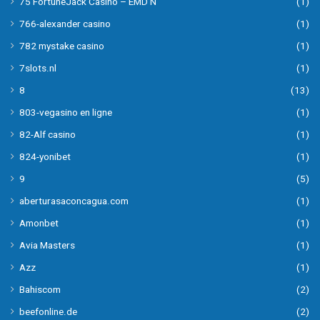
75 FortuneJack Casino – EMD N
(1)
766-alexander casino
(1)
782 mystake casino
(1)
7slots.nl
(1)
8
(13)
803-vegasino en ligne
(1)
82-Alf casino
(1)
824-yonibet
(1)
9
(5)
aberturasaconcagua.com
(1)
Amonbet
(1)
Avia Masters
(1)
Azz
(1)
Bahiscom
(2)
beefonline.de
(2)