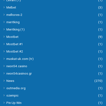
Melbet
(3)
melhores-2
(1)
meritking
(1)
Meritking (1)
(1)
Mostbet
(9)
Mostbet #1
(1)
Mostbet #2
(1)
muskat-uk.com (tr)
(1)
neon54.casino
(1)
neon54casinos.gr
(1)
News
(270)
outmedia.org
(1)
ozempic
(1)
Pin Up Win
(1)