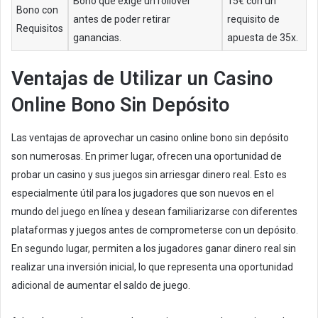
Bono que exige un rollover
15€ con un
Bono con
antes de poder retirar
requisito de
Requisitos
ganancias.
apuesta de 35x.
Ventajas de Utilizar un Casino
Online Bono Sin Depósito
Las ventajas de aprovechar un casino online bono sin depósito
son numerosas. En primer lugar, ofrecen una oportunidad de
probar un casino y sus juegos sin arriesgar dinero real. Esto es
especialmente útil para los jugadores que son nuevos en el
mundo del juego en línea y desean familiarizarse con diferentes
plataformas y juegos antes de comprometerse con un depósito.
En segundo lugar, permiten a los jugadores ganar dinero real sin
realizar una inversión inicial, lo que representa una oportunidad
adicional de aumentar el saldo de juego.