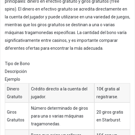
principales: dinero en efectivo gratuito y giros gratuitos (free
spins). El dinero en efectivo gratuito se acredita directamente en
la cuenta del jugador y puede utilizarse en una variedad de juegos,
mientras que los giros gratuitos se destinan a una o varias
máquinas tragamonedas específicas. La cantidad del bono varía
significativamente entre casinos, y es importante comparar
diferentes ofertas para encontrar la más adecuada.
Tipo de Bono
Descripción
Ejemplo
Dinero
Crédito directo a la cuenta del
10€ gratis al
Gratuito
jugador.
registrarse.
Número determinado de giros
Giros
20 giros gratis
para una o varias máquinas
Gratuitos
en Starburst.
tragamonedas.