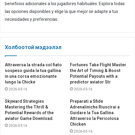
beneficios adicionales a los jugadores habituales. Explora todas
las opciones disponibles y elige la que mejor se adapte a tus
necesidades y preferencias.
Холбоотой мэдээлэл
Attraversa la strada col fiato
Fortunes Take Flight Master
sospeso guida la tua gallina
the Art of Timing & Boost
in una corsa emozionante
Potential Payouts with a
lungo la Chicke
predictor aviator Str
2026-03-16
2026-03-16
Skyward Strategies
Preparati a Sfide
Mastering the Thrill &
Adrenaliniche Riuscirai a
Potential Rewards of the
Guidare la Tua Gallina
aviator Game Download.
Attraverso la Pericolosa
Chicken
2026-03-16
2026-03-16