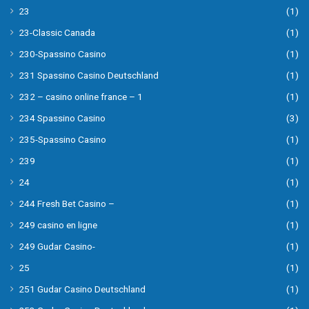
23
(1)
23-Classic Canada
(1)
230-Spassino Casino
(1)
231 Spassino Casino Deutschland
(1)
232 – casino online france – 1
(1)
234 Spassino Casino
(3)
235-Spassino Casino
(1)
239
(1)
24
(1)
244 Fresh Bet Casino –
(1)
249 casino en ligne
(1)
249 Gudar Casino-
(1)
25
(1)
251 Gudar Casino Deutschland
(1)