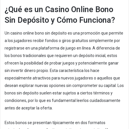
¿Qué es un Casino Online Bono
Sin Depósito y Cómo Funciona?
Un casino online bono sin depósito es una promoción que permite
a los jugadores recibir fondos o giros gratuitos simplemente por
registrarse en una plataforma de juego en línea. A diferencia de
los bonos tradicionales que requieren un depósito inicial, estos
ofrecen la posibilidad de probar juegos y potencialmente ganar
sin invertir dinero propio. Esta característica los hace
especialmente atractivos para nuevos jugadores o aquellos que
desean explorar nuevas opciones sin comprometer su capital. Los
bonos sin depósito suelen estar sujetos a ciertos términos y
condiciones, por lo que es fundamental leerlos cuidadosamente
antes de aceptar la oferta.
Estos bonos se presentan típicamente en dos formatos