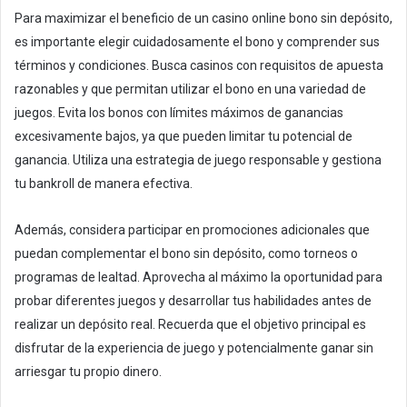
Para maximizar el beneficio de un casino online bono sin depósito,
es importante elegir cuidadosamente el bono y comprender sus
términos y condiciones. Busca casinos con requisitos de apuesta
razonables y que permitan utilizar el bono en una variedad de
juegos. Evita los bonos con límites máximos de ganancias
excesivamente bajos, ya que pueden limitar tu potencial de
ganancia. Utiliza una estrategia de juego responsable y gestiona
tu bankroll de manera efectiva.
Además, considera participar en promociones adicionales que
puedan complementar el bono sin depósito, como torneos o
programas de lealtad. Aprovecha al máximo la oportunidad para
probar diferentes juegos y desarrollar tus habilidades antes de
realizar un depósito real. Recuerda que el objetivo principal es
disfrutar de la experiencia de juego y potencialmente ganar sin
arriesgar tu propio dinero.