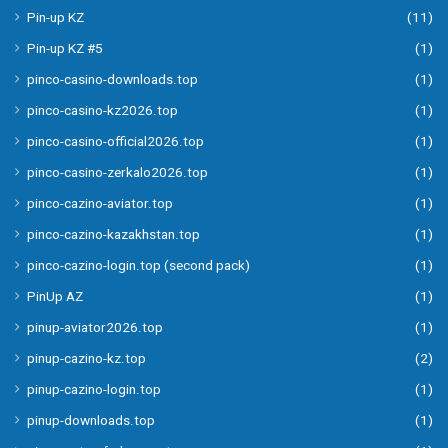
Pin-up KZ
(11)
Pin-up KZ #5
(1)
pinco-casino-downloads.top
(1)
pinco-casino-kz2026.top
(1)
pinco-casino-official2026.top
(1)
pinco-casino-zerkalo2026.top
(1)
pinco-cazino-aviator.top
(1)
pinco-cazino-kazakhstan.top
(1)
pinco-cazino-login.top (second pack)
(1)
PinUp AZ
(1)
pinup-aviator2026.top
(1)
pinup-cazino-kz.top
(2)
pinup-cazino-login.top
(1)
pinup-downloads.top
(1)