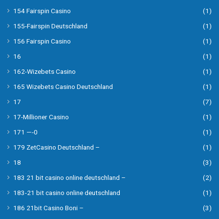
154 Fairspin Casino
(1)
155-Fairspin Deutschland
(1)
156 Fairspin Casino
(1)
16
(1)
162-Wizebets Casino
(1)
165 Wizebets Casino Deutschland
(1)
17
(7)
17-Millioner Casino
(1)
171 —-0
(1)
179 ZetCasino Deutschland –
(1)
18
(3)
183 21 bit casino online deutschland –
(2)
183-21 bit casino online deutschland
(1)
186 21bit Casino Boni –
(3)