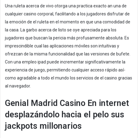
Una ruleta acerca de vivo otorga una practica exacto an una de
cualquier casino corporal, facilitando a los jugadores disfrutar de
la emoción de el ruleta en el momento en que una comodidad de
la casa. La garbo acerca de listo se oye apreciada para los
jugadores que buscan la pericia más profusamente absoluta. Es
imprescindible cual las aplicaciones móviles son intuitivas y
ofrezcan de la misma funcionalidad que las versiones de bufete.
Con una empleo ipad puede incrementar significativamente la
experiencia de juego, permitiendo cualquier acceso rápido así­
como agradable a todo el mundo los servicios de el casino gracias
al navegador.
Genial Madrid Casino En internet
desplazándolo hacia el pelo sus
jackpots millonarios