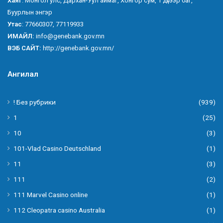
Хаяг
: Монгол улс, Дархан-Уул аймаг, Хонгор сум, 1 дүгээр баг,
Буурлын энгэр
Утас
: 77660307, 77119933
ИМАЙЛ:
info@genebank.gov.mn
ВЭБ САЙТ:
http://genebank.gov.mn/
Ангилал
! Без рубрики
(939)
1
(25)
10
(3)
101-Vlad Casino Deutschland
(1)
11
(3)
111
(2)
111 Marvel Casino online
(1)
112 Cleopatra casino Australia
(1)