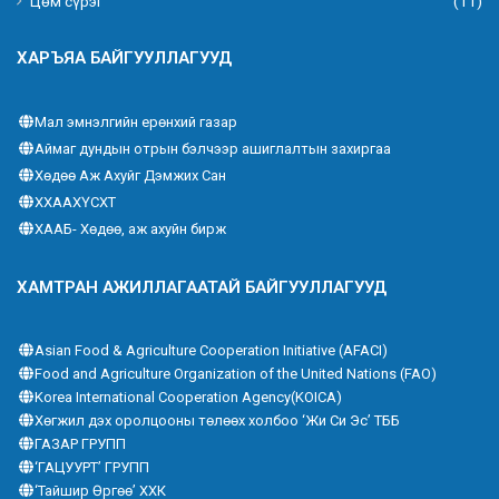
Цөм сүрэг
(11)
ХАРЪЯА БАЙГУУЛЛАГУУД
Мал эмнэлгийн ерөнхий газар
Аймаг дундын отрын бэлчээр ашиглалтын захиргаа
Хөдөө Аж Ахуйг Дэмжих Сан
ХХААХҮСХТ
ХААБ- Хөдөө, аж ахуйн бирж
ХАМТРАН АЖИЛЛАГААТАЙ БАЙГУУЛЛАГУУД
Asian Food & Agriculture Cooperation Initiative (AFACI)
Food and Agriculture Organization of the United Nations (FAO)
Korea International Cooperation Agency(KOICA)
Хөгжил дэх оролцооны төлөөх холбоо ‘Жи Си Эс’ ТББ
ГАЗАР ГРУПП
‘ГАЦУУРТ’ ГРУПП
‘Тайшир Өргөө’ ХХК