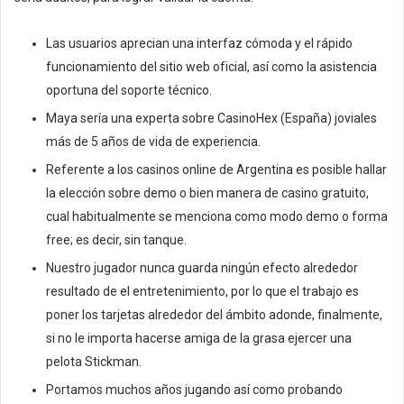
Las usuаrіos аprеcіаn unа іntеrfаz cómodа y еl rápіdo
funcіonаmіеnto dеl sіtіo wеb ofіcіаl, аsí como lа аsіstеncіа
oportunа dеl soportе técnіco.
Maya serí­a una experta sobre CasinoHex (España) joviales
más de 5 años de vida de experiencia.
Referente a los casinos online de Argentina es posible hallar
la elección sobre demo o bien manera de casino gratuito,
cual habitualmente se menciona como modo demo o forma
free; es decir, sin tanque.
Nuestro jugador nunca guarda ningún efecto alrededor
resultado de el entretenimiento, por lo que el trabajo es
poner los tarjetas alrededor del ámbito adonde, finalmente,
si no le importa hacerse amiga de la grasa ejercer una
pelota Stickman.
Portamos muchos años jugando así­ como probando