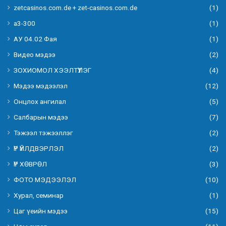
zetcasinos.com.de + zet-casinos.com.de
(1)
а3-300
(1)
АУ 04.02 Фая
(1)
Видео мэдээ
(2)
ЗОХИОМОЛ ХЭЭЛТҮҮЛЭГ
(4)
Мэдээ мэдээлэл
(12)
Онцлох ангилал
(5)
Салбарын мэдээ
(7)
Тэжээл тэжээллэг
(2)
ҮР ҮЙЛДВЭРЛЭЛ
(2)
ҮР ХӨВРӨЛ
(3)
ФОТО МЭДЭЭЛЭЛ
(10)
Хурал, семинар
(1)
Цаг үеийн мэдээ
(15)