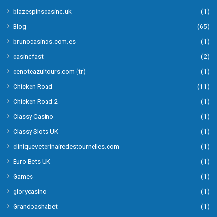
blazespinscasino.uk
(1)
Blog
(65)
brunocasinos.com.es
(1)
casinofast
(2)
cenoteazultours.com (tr)
(1)
Chicken Road
(11)
Chicken Road 2
(1)
Classy Casino
(1)
Classy Slots UK
(1)
cliniqueveterinairedestournelles.com
(1)
Euro Bets UK
(1)
Games
(1)
glorycasino
(1)
Grandpashabet
(1)