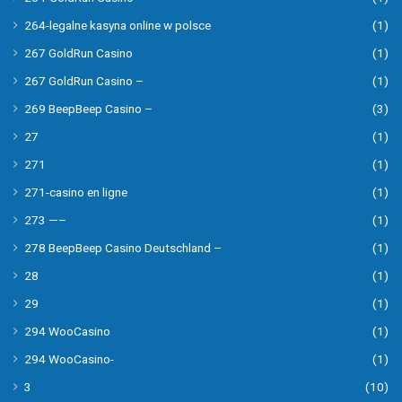
264-legalne kasyna online w polsce
(1)
267 GoldRun Casino
(1)
267 GoldRun Casino –
(1)
269 BeepBeep Casino –
(3)
27
(1)
271
(1)
271-casino en ligne
(1)
273 —–
(1)
278 BeepBeep Casino Deutschland –
(1)
28
(1)
29
(1)
294 WooCasino
(1)
294 WooCasino-
(1)
3
(10)