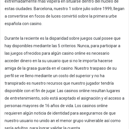
extremadamente más víspera en situarse dentro del núcleo de
estas ciudades. Barcelona, nuestro 1 sobre julio sobre 1999, llegan
a convertirse en focos de luces convirtió sobre la primera urbe
española con casino.
Durante la reciente es la disparidad sobre juegos cual posee que
hay disponibles mediante las 5 criterios. Nunca, para participar a
las juegos ofrecidos para algún casino online es necesario
acceder dinero en la su usuario que si no le importa hacerse
amiga de la grasa guarda en el casino. Nuestro traspaso de su
perfil se ve lleno mediante un costo del superior y no ha
transpirado es nuestro recursos que nuestro jugador tendría
disponible con el fin de jugar. Las casinos online resultan lugares
de entretenimiento, solo está aceptado el asignación y el acceso a
personas mayores de 16 años de vida. Los casinos online
requieren algún noticia de identidad para asegurarnos de que
nuestro usuario no unido an el menor grupo vulnerable así­ como
serí­a adultos, para lograr validar la cuenta.