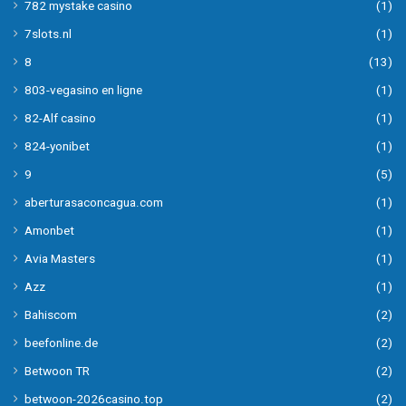
782 mystake casino
(1)
7slots.nl
(1)
8
(13)
803-vegasino en ligne
(1)
82-Alf casino
(1)
824-yonibet
(1)
9
(5)
aberturasaconcagua.com
(1)
Amonbet
(1)
Avia Masters
(1)
Azz
(1)
Bahiscom
(2)
beefonline.de
(2)
Betwoon TR
(2)
betwoon-2026casino.top
(2)