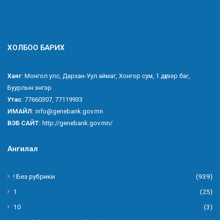
ХОЛБОО БАРИХ
Хаяг
: Монгол улс, Дархан-Уул аймаг, Хонгор сум, 1 дүгээр баг,
Буурлын энгэр
Утас
: 77660307, 77119933
ИМАЙЛ:
info@genebank.gov.mn
ВЭБ САЙТ:
http://genebank.gov.mn/
Ангилал
! Без рубрики
(939)
1
(25)
10
(3)