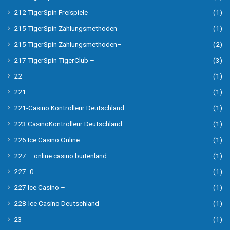
212 TigerSpin Freispiele
(1)
215 TigerSpin Zahlungsmethoden-
(1)
215 TigerSpin Zahlungsmethoden–
(2)
217 TigerSpin TigerClub –
(3)
22
(1)
221 —
(1)
221-Casino Kontrolleur Deutschland
(1)
223 CasinoKontrolleur Deutschland –
(1)
226 Ice Casino Online
(1)
227 – online casino buitenland
(1)
227 -0
(1)
227 Ice Casino –
(1)
228-Ice Casino Deutschland
(1)
23
(1)