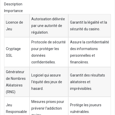
Description
Importance
Autorisation délivrée
Licence de
Garantit la légalité et la
par une autorité de
Jeu
sécurité du casino.
régulation.
Protocole de sécurité
Assure la confidentialité
Cryptage
pour protéger les
des informations
SSL
données
personnelles et
confidentielles.
financières.
Générateur
Logiciel qui assure
Garantit des résultats
de Nombres
l’équité des jeux de
aléatoires et
Aléatoires
hasard.
imprévisibles.
(RNG)
Mesures prises pour
Jeu
Protège les joueurs
prévenir l’addiction
Responsable
vulnérables.
au jeu.