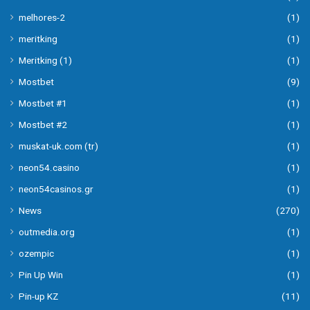
melhores-2
(1)
meritking
(1)
Meritking (1)
(1)
Mostbet
(9)
Mostbet #1
(1)
Mostbet #2
(1)
muskat-uk.com (tr)
(1)
neon54.casino
(1)
neon54casinos.gr
(1)
News
(270)
outmedia.org
(1)
ozempic
(1)
Pin Up Win
(1)
Pin-up KZ
(11)