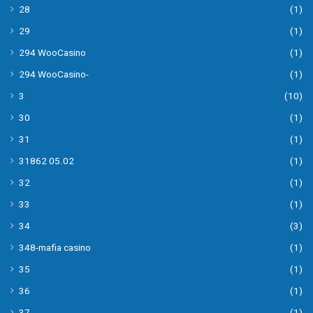
28
(1)
29
(1)
294 WooCasino
(1)
294 WooCasino-
(1)
3
(10)
30
(1)
31
(1)
31862 05.02
(1)
32
(1)
33
(1)
34
(3)
348-mafia casino
(1)
35
(1)
36
(1)
37
(1)