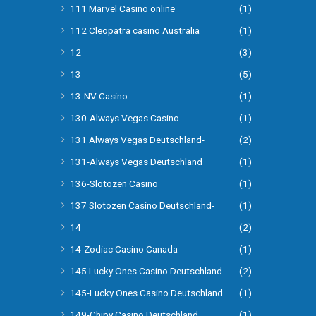
111 Marvel Casino online
(1)
112 Cleopatra casino Australia
(1)
12
(3)
13
(5)
13-NV Casino
(1)
130-Always Vegas Casino
(1)
131 Always Vegas Deutschland-
(2)
131-Always Vegas Deutschland
(1)
136-Slotozen Casino
(1)
137 Slotozen Casino Deutschland-
(1)
14
(2)
14-Zodiac Casino Canada
(1)
145 Lucky Ones Casino Deutschland
(2)
145-Lucky Ones Casino Deutschland
(1)
149-Chipy Casino Deutschland
(1)