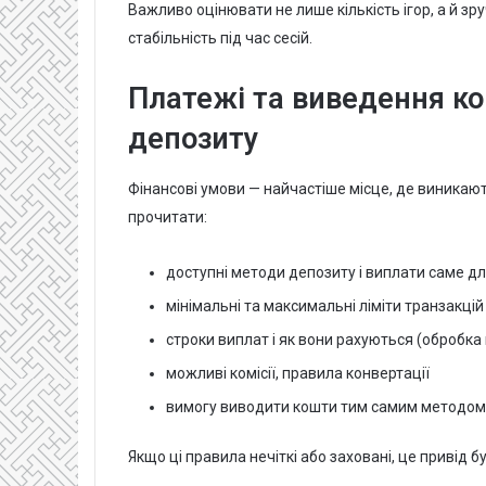
Важливо оцінювати не лише кількість ігор, а й зр
стабільність під час сесій.
Платежі та виведення ко
депозиту
Фінансові умови — найчастіше місце, де виникаю
прочитати:
доступні методи депозиту і виплати саме дл
мінімальні та максимальні ліміти транзакцій
строки виплат і як вони рахуються (обробка 
можливі комісії, правила конвертації
вимогу виводити кошти тим самим методом
Якщо ці правила нечіткі або заховані, це привід 