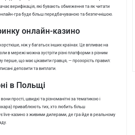
начає верифікація, які бувають обмеження та як читати
, онлайн-гра буде більш передбачуваною та безпечнішою.
ринку онлайн-казино
жорсткіше, ніж у багатьох інших країнах. Це впливає на
коли в мережі можна зустріти різні платформи з різним
у перше, що має цікавити гравця, — прозорість правил:
описані депозити та виплати.
рні в Польщі
они прості, швидкі та різноманітні за тематикою і
баккара) приваблюють тих, хто любить більш
є live-казино з живими дилерами, де гра йде в реальному
аду.