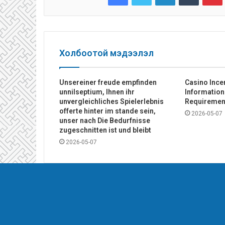
Холбоотой мэдээлэл
Unsereiner freude empfinden
Casino Ince
unnilseptium, Ihnen ihr
Informatio
unvergleichliches Spielerlebnis
Requiremen
offerte hinter im stande sein,
2026-05-07
unser nach Die Bedurfnisse
zugeschnitten ist und bleibt
2026-05-07