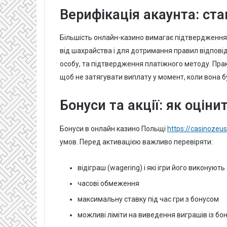
Верифікація акаунта: ст
Більшість онлайн-казино вимагає підтвердження
від шахрайства і для дотримання правил відповід
особу, та підтвердження платіжного методу. Прак
щоб не затягувати виплату у момент, коли вона б
Бонуси та акції: як оцін
Бонуси в онлайн казино Польщі
https://casinozeu
умов. Перед активацією важливо перевіряти:
відіграш (wagering) і які ігри його виконують
часові обмеження
максимальну ставку під час гри з бонусом
можливі ліміти на виведення виграшів із бо