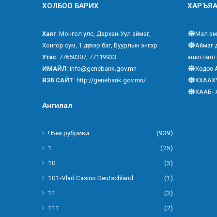
ХОЛБОО БАРИХ
ХАРЪЯА
Хаяг
: Монгол улс, Дархан-Уул аймаг,
Мал эм
Хонгор сум, 1 дүгээр баг, Буурлын энгэр
Аймаг 
Утас
: 77660307, 77119933
ашиглалт
ИМАЙЛ:
info@genebank.gov.mn
Хөдөө 
ВЭБ САЙТ:
http://genebank.gov.mn/
ХХААХ
ХААБ- 
Ангилал
! Без рубрики
(939)
1
(25)
10
(3)
101-Vlad Casino Deutschland
(1)
11
(3)
111
(2)