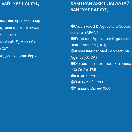
 БАЙГУУЛЛАГУУД
ХАМТРАН АЖИЛЛАГААТАЙ
БАЙГУУЛЛАГУУД
нэлгийн ерөнхий газар
Asian Food & Agriculture Cooper
дундын отрын бэлчээр
Initiative (AFACI)
ын захиргаа
Food and Agriculture Organizatio
Аж Ахуйг Дэмжих Сан
United Nations (FAO)
ҮСХТ
Korea International Cooperation
Хөдөө, аж ахуйн бирж
Agency(KOICA)
Хөгжил дэх оролцооны төлөөх
‘Жи Си Эс’ ТББ
ГАЗАР ГРУПП
‘ГАЦУУРТ’ ГРУПП
‘Тайшир Өргөө’ ХХК