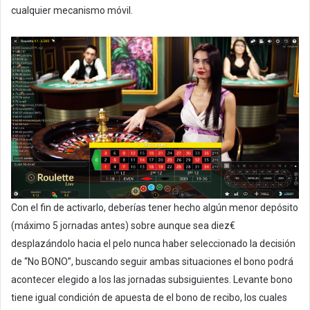
cualquier mecanismo móvil.
Con el fin de activarlo, deberías tener hecho algún menor depósito
(máximo 5 jornadas antes) sobre aunque sea diez€
desplazándolo hacia el pelo nunca haber seleccionado la decisión
de “No BONO”, buscando seguir ambas situaciones el bono podrá
acontecer elegido a los las jornadas subsiguientes. Levante bono
tiene igual condición de apuesta de el bono de recibo, los cuales