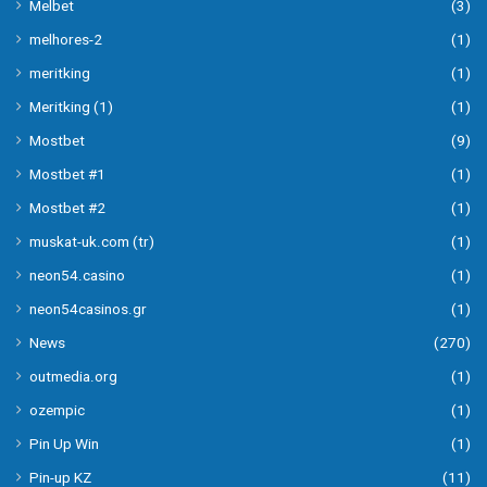
Melbet
(3)
melhores-2
(1)
meritking
(1)
Meritking (1)
(1)
Mostbet
(9)
Mostbet #1
(1)
Mostbet #2
(1)
muskat-uk.com (tr)
(1)
neon54.casino
(1)
neon54casinos.gr
(1)
News
(270)
outmedia.org
(1)
ozempic
(1)
Pin Up Win
(1)
Pin-up KZ
(11)