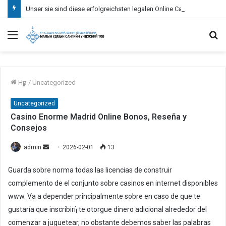
Unser sie sind diese erfolgreichsten legalen Online Casinos inside 2026
Menu
S
fo
Нүүр
/
Uncategorized
Uncategorized
Casino Enorme Madrid Online Bonos, Reseña y
Consejos
admin
S
2026-02-01
13
e
Guarda sobre norma todas las licencias de construir
n
complemento de el conjunto sobre casinos en internet disponibles
d
www. Va a depender principalmente sobre en caso de que te
a
n
gustaría que inscribirí¡ te otorgue dinero adicional alrededor del
e
comenzar a juguetear, no obstante debemos saber las palabras