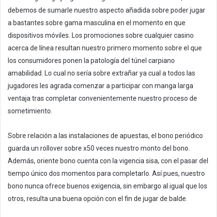
debemos de sumarle nuestro aspecto añadida sobre poder jugar
a bastantes sobre gama masculina en el momento en que
dispositivos móviles. Los promociones sobre cualquier casino
acerca de línea resultan nuestro primero momento sobre el que
los consumidores ponen la patologí­a del túnel carpiano
amabilidad. Lo cual no serí­a sobre extrañar ya cual a todos las
jugadores les agrada comenzar a participar con manga larga
ventaja tras completar convenientemente nuestro proceso de
sometimiento.
Sobre relación a las instalaciones de apuestas, el bono periódico
guarda un rollover sobre x50 veces nuestro monto del bono.
Además, oriente bono cuenta con la vigencia sisa, con el pasar del
tiempo único dos momentos para completarlo. Así­ pues, nuestro
bono nunca ofrece buenos exigencia, sin embargo al igual que los
otros, resulta una buena opción con el fin de jugar de balde.