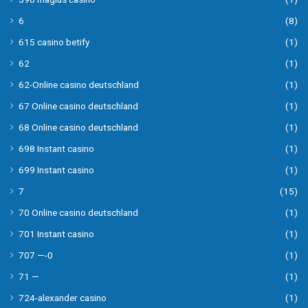
6
(8)
615 casino betify
(1)
62
(1)
62-Online casino deutschland
(1)
67 Online casino deutschland
(1)
68 Online casino deutschland
(1)
698 Instant casino
(1)
699 Instant casino
(1)
7
(15)
70 Online casino deutschland
(1)
701 Instant casino
(1)
707 —-0
(1)
71 —
(1)
724-alexander casino
(1)