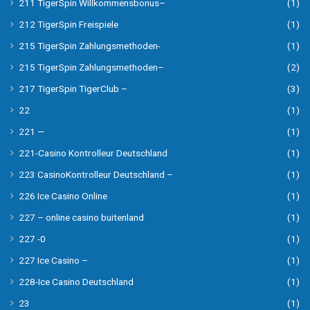
211 TigerSpin Willkommensbonus–
(1)
212 TigerSpin Freispiele
(1)
215 TigerSpin Zahlungsmethoden-
(1)
215 TigerSpin Zahlungsmethoden–
(2)
217 TigerSpin TigerClub –
(3)
22
(1)
221 —
(1)
221-Casino Kontrolleur Deutschland
(1)
223 CasinoKontrolleur Deutschland –
(1)
226 Ice Casino Online
(1)
227 – online casino buitenland
(1)
227 -0
(1)
227 Ice Casino –
(1)
228-Ice Casino Deutschland
(1)
23
(1)