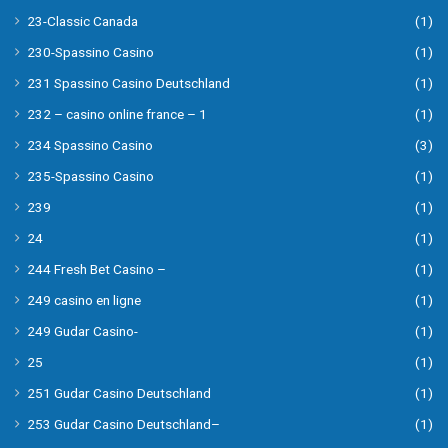
23-Classic Canada
(1)
230-Spassino Casino
(1)
231 Spassino Casino Deutschland
(1)
232 – casino online france – 1
(1)
234 Spassino Casino
(3)
235-Spassino Casino
(1)
239
(1)
24
(1)
244 Fresh Bet Casino –
(1)
249 casino en ligne
(1)
249 Gudar Casino-
(1)
25
(1)
251 Gudar Casino Deutschland
(1)
253 Gudar Casino Deutschland–
(1)