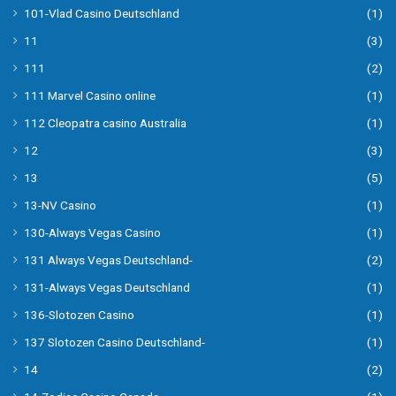
101-Vlad Casino Deutschland
(1)
11
(3)
111
(2)
111 Marvel Casino online
(1)
112 Cleopatra casino Australia
(1)
12
(3)
13
(5)
13-NV Casino
(1)
130-Always Vegas Casino
(1)
131 Always Vegas Deutschland-
(2)
131-Always Vegas Deutschland
(1)
136-Slotozen Casino
(1)
137 Slotozen Casino Deutschland-
(1)
14
(2)