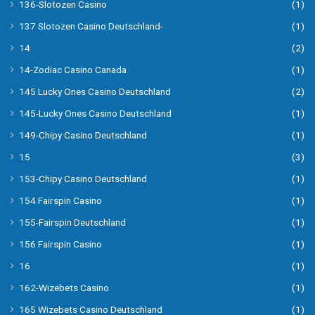
136-Slotozen Casino
(1)
137 Slotozen Casino Deutschland-
(1)
14
(2)
14-Zodiac Casino Canada
(1)
145 Lucky Ones Casino Deutschland
(2)
145-Lucky Ones Casino Deutschland
(1)
149-Chipy Casino Deutschland
(1)
15
(3)
153-Chipy Casino Deutschland
(1)
154 Fairspin Casino
(1)
155-Fairspin Deutschland
(1)
156 Fairspin Casino
(1)
16
(1)
162-Wizebets Casino
(1)
165 Wizebets Casino Deutschland
(1)