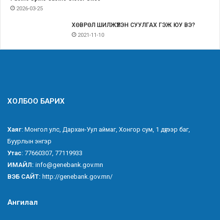
2026-03-25
ХӨВРӨЛ ШИЛЖҮҮЛЭН СУУЛГАХ ГЭЖ ЮУ ВЭ?
2021-11-10
ХОЛБОО БАРИХ
Хаяг
: Монгол улс, Дархан-Уул аймаг, Хонгор сум, 1 дүгээр баг,
Буурлын энгэр
Утас
: 77660307, 77119933
ИМАЙЛ:
info@genebank.gov.mn
ВЭБ САЙТ:
http://genebank.gov.mn/
Ангилал