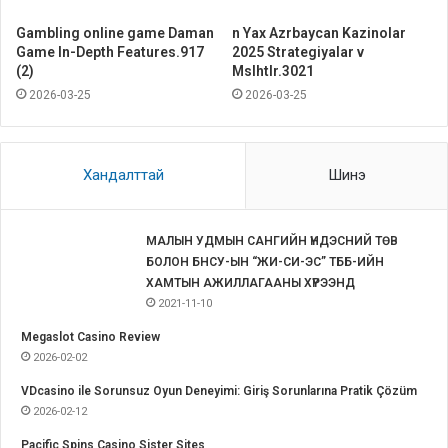
Gambling online game Daman
n Yax Azrbaycan Kazinolar
Game In-Depth Features.917
2025 Strategiyalar v
(2)
Mslhtlr.3021
2026-03-25
2026-03-25
Хандалттай
Шинэ
МАЛЫН УДМЫН САНГИЙН ҮНДЭСНИЙ ТӨВ
БОЛОН БНСУ-ЫН “ЖИ-СИ-ЭС” ТББ-ИЙН
ХАМТЫН АЖИЛЛАГААНЫ ХҮРЭЭНД
2021-11-10
Megaslot Casino Review
2026-02-02
VDcasino ile Sorunsuz Oyun Deneyimi: Giriş Sorunlarına Pratik Çözüm
2026-02-12
Pacific Spins Casino Sister Sites