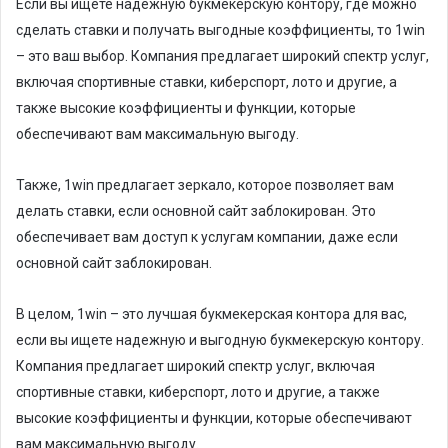
Если вы ищете надежную букмекерскую контору, где можно
сделать ставки и получать выгодные коэффициенты, то 1win
– это ваш выбор. Компания предлагает широкий спектр услуг,
включая спортивные ставки, киберспорт, лото и другие, а
также высокие коэффициенты и функции, которые
обеспечивают вам максимальную выгоду.
Также, 1win предлагает зеркало, которое позволяет вам
делать ставки, если основной сайт заблокирован. Это
обеспечивает вам доступ к услугам компании, даже если
основной сайт заблокирован.
В целом, 1win – это лучшая букмекерская контора для вас,
если вы ищете надежную и выгодную букмекерскую контору.
Компания предлагает широкий спектр услуг, включая
спортивные ставки, киберспорт, лото и другие, а также
высокие коэффициенты и функции, которые обеспечивают
вам максимальную выгоду.