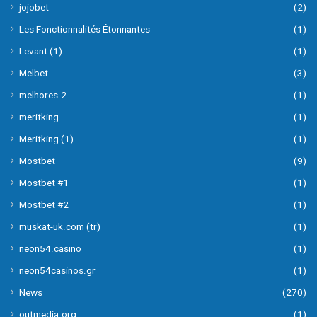
jojobet
(2)
Les Fonctionnalités Étonnantes
(1)
Levant (1)
(1)
Melbet
(3)
melhores-2
(1)
meritking
(1)
Meritking (1)
(1)
Mostbet
(9)
Mostbet #1
(1)
Mostbet #2
(1)
muskat-uk.com (tr)
(1)
neon54.casino
(1)
neon54casinos.gr
(1)
News
(270)
outmedia.org
(1)