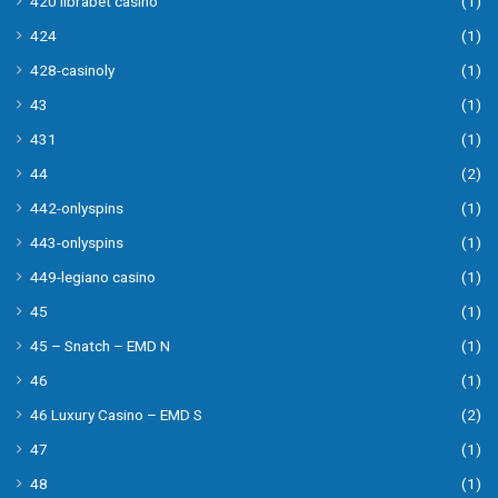
420 librabet casino
(1)
424
(1)
428-casinoly
(1)
43
(1)
431
(1)
44
(2)
442-onlyspins
(1)
443-onlyspins
(1)
449-legiano casino
(1)
45
(1)
45 – Snatch – EMD N
(1)
46
(1)
46 Luxury Casino – EMD S
(2)
47
(1)
48
(1)