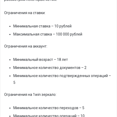
Ограничения на ставки:
Минимальная ставка – 10 рублей
Максимальная ставка – 100 000 рублей
Ограничения на аккаунт:
Минимальный возраст – 18 лет
Минимальное количество документов – 2
Минимальное количество подтвержденных операций –
5
Ограничения на 1win зеркало:
Минимальное количество переходов – 5
Минимальное количество операций – 10