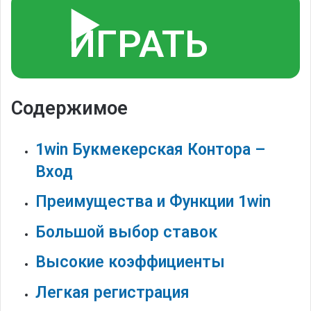
▶️
a
i
ИГРАТЬ
l
Содержимое
1win Букмекерская Контора –
Вход
Преимущества и Функции 1win
Большой выбор ставок
Высокие коэффициенты
Легкая регистрация