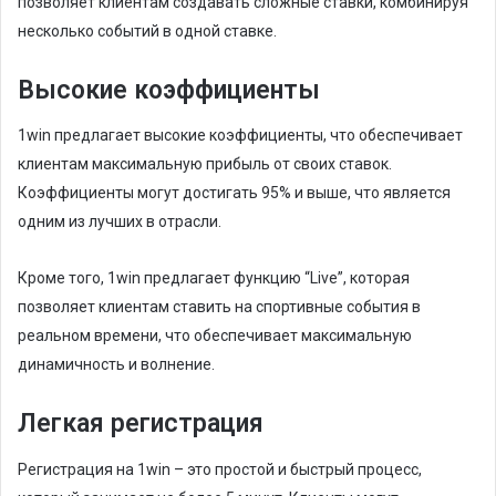
позволяет клиентам создавать сложные ставки, комбинируя
несколько событий в одной ставке.
Высокие коэффициенты
1win предлагает высокие коэффициенты, что обеспечивает
клиентам максимальную прибыль от своих ставок.
Коэффициенты могут достигать 95% и выше, что является
одним из лучших в отрасли.
Кроме того, 1win предлагает функцию “Live”, которая
позволяет клиентам ставить на спортивные события в
реальном времени, что обеспечивает максимальную
динамичность и волнение.
Легкая регистрация
Регистрация на 1win – это простой и быстрый процесс,