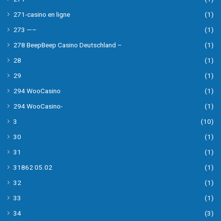
271-casino en ligne
(1)
273 —–
(1)
278 BeepBeep Casino Deutschland –
(1)
28
(1)
29
(1)
294 WooCasino
(1)
294 WooCasino-
(1)
3
(10)
30
(1)
31
(1)
31862 05.02
(1)
32
(1)
33
(1)
34
(3)