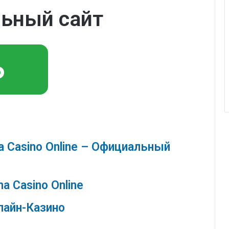
льный сайт
Ь
a Casino Online – Официальный
 Casino Online
айн-Казино