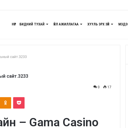
НҮҮР
БИДНИЙ ТУХАЙ
ҮЙЛ АЖИЛЛАГАА
ХУУЛЬ ЭРХ ЗҮЙ
МЭДЭ
льный сайт.3233
ый сайт.3233
0
17
Odnoklassniki
Pocket
айн – Gama Casino