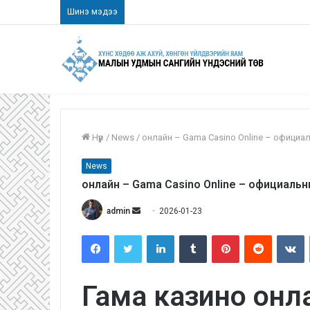
Шинэ мэдээ
Нүүр
/
News
/
онлайн – Gama Casino Online – официа
News
онлайн – Gama Casino Online – официальн
admin
S
2026-01-23
e
Facebook
Twitter
LinkedIn
Tumblr
Pinterest
Reddit
VKontakte
n
d
a
Гама казино онл
n