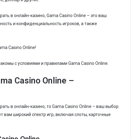
ать в онлайн-казино, Gama Casino Online – это ваш
ность и конфиденциальность игроков, а также
ma Casino Online!
накомы с условиями и правилами Gama Casino Online.
ma Casino Online –
ать в онлайн-казино, то Gama Casino Online – ваш выбор.
т вам широкий спектр игр, включая слоты, карточные