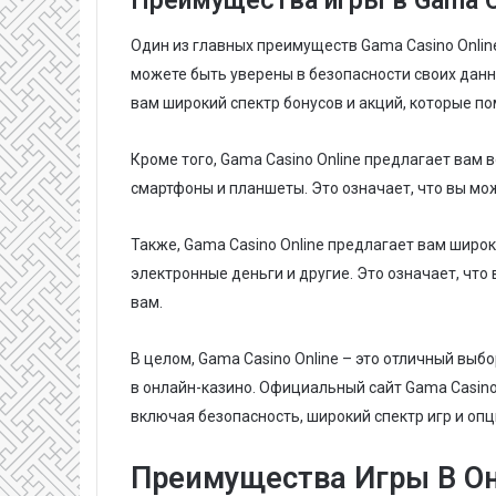
Преимущества игры в Gama Ca
Один из главных преимуществ Gama Casino Online
можете быть уверены в безопасности своих данны
вам широкий спектр бонусов и акций, которые п
Кроме того, Gama Casino Online предлагает вам
смартфоны и планшеты. Это означает, что вы мож
Также, Gama Casino Online предлагает вам широк
электронные деньги и другие. Это означает, что
вам.
В целом, Gama Casino Online – это отличный выб
в онлайн-казино. Официальный сайт Gama Casino
включая безопасность, широкий спектр игр и опц
Преимущества Игры В О