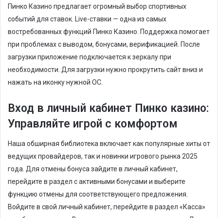
Пинко Казино предлагает огромный выбор спортивных
событий для ставок. Live-ставки — одна из самых
востребованных функций Пинко Казино. Поддержка помогает
при проблемах с выводом, бонусами, верификацией. После
загрузки приложение подключается к зеркалу при
необходимости. Для загрузки нужно прокрутить сайт вниз и
нажать на иконку нужной ОС.
Вход в личный кабинет Пинко казино:
Управляйте игрой с комфортом
Наша обширная библиотека включает как популярные хиты от
ведущих провайдеров, так и новинки игрового рынка 2025
года. Для отмены бонуса зайдите в личный кабинет,
перейдите в раздел с активными бонусами и выберите
функцию отмены для соответствующего предложения.
Войдите в свой личный кабинет, перейдите в раздел «Касса»