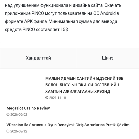
над улучшением функционала и дизайна сайта. Скачать
приложение PINCO могут пользователи на ОС Android в
формате APK файла. Минимальная сумма для вывода
средств PINCO составляет 15$.
Хандалттай
Шинэ
МАЛЫН УДМЫН САНГИЙН ҮНДЭСНИЙ ТӨВ
БОЛОН БНСУ-ЫН “ЖИ-СИ-ЭС” ТББ-ИЙН
ХАМТЫН АЖИЛЛАГААНЫ ХҮРЭЭНД
2021-11-10
Megaslot Casino Review
2026-02-02
VDcasino ile Sorunsuz Oyun Deneyimi: Giriş Sorunlarına Pratik Çözüm
2026-02-12