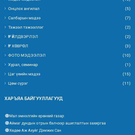
Онцлох ангилал
(5)
Салбарын мэдээ
(7)
Тэжээл тэжээллэг
(2)
ҮР ҮЙЛДВЭРЛЭЛ
(2)
ҮР ХӨВРӨЛ
(3)
ФОТО МЭДЭЭЛЭЛ
(10)
Хурал, семинар
(1)
Цаг үеийн мэдээ
(15)
Цөм сүрэг
(11)
ХАРЪЯА БАЙГУУЛЛАГУУД
Мал эмнэлгийн ерөнхий газар
Аймаг дундын отрын бэлчээр ашиглалтын захиргаа
Хөдөө Аж Ахуйг Дэмжих Сан