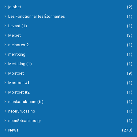
jojobet
(2)
Les Fonctionnalités Étonnantes
(1)
Levant (1)
(1)
Melbet
(3)
melhores-2
(1)
meritking
(1)
Meritking (1)
(1)
Mostbet
(9)
Mostbet #1
(1)
Mostbet #2
(1)
muskat-uk.com (tr)
(1)
neon54.casino
(1)
neon54casinos.gr
(1)
News
(270)