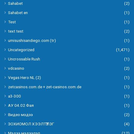
Sahabet
(2)
Sahabet en
(1)
Test
(1)
text test
(2)
umisushisandiego.com (tr)
(1)
Uncategorized
(1,471)
Uncrossable Rush
(1)
vdcasino
(2)
Vegas Hero NL (2)
(1)
zetcasinos.com.de + zet-casinos.com.de
(1)
а3-300
(1)
АУ 04.02 Фая
(1)
Видео мэдээ
(2)
ЗОХИОМОЛ ХЭЭЛТҮҮЛЭГ
(4)
Мэдээ мэдээлэл
(12)