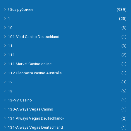
! Без рубрики
(939)
1
(25)
10
(3)
101-Vlad Casino Deutschland
(1)
11
(3)
111
(2)
111 Marvel Casino online
(1)
112 Cleopatra casino Australia
(1)
12
(3)
13
(5)
13-NV Casino
(1)
130-Always Vegas Casino
(1)
131 Always Vegas Deutschland-
(2)
131-Always Vegas Deutschland
(1)