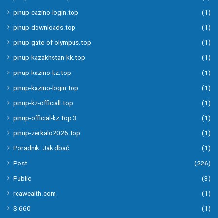
pinup-cazino-login.top
(1)
pinup-downloads.top
(1)
pinup-gate-of-olympus.top
(1)
pinup-kazakhstan-kk.top
(1)
pinup-kazino-kz.top
(1)
pinup-kazino-login.top
(1)
pinup-kz-officiall.top
(1)
pinup-official-kz.top 3
(1)
pinup-zerkalo2026.top
(1)
Poradnik: Jak dbać
(1)
Post
(226)
Public
(3)
rcawealth.com
(1)
S-660
(1)