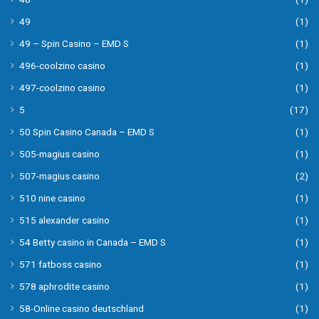
49
(1)
49 – Spin Casino – EMD S
(1)
496-coolzino casino
(1)
497-coolzino casino
(1)
5
(17)
50 Spin Casino Canada – EMD S
(1)
505-magius casino
(1)
507-magius casino
(2)
510 nine casino
(1)
515 alexander casino
(1)
54 Betty casino in Canada – EMD S
(1)
571 fatboss casino
(1)
578 aphrodite casino
(1)
58-Online casino deutschland
(1)