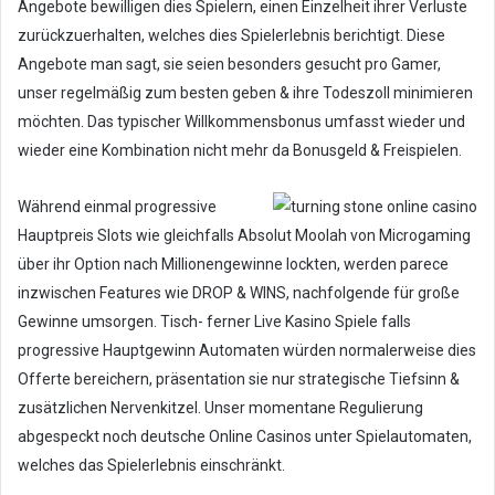
Angebote bewilligen dies Spielern, einen Einzelheit ihrer Verluste
zurückzuerhalten, welches dies Spielerlebnis berichtigt. Diese
Angebote man sagt, sie seien besonders gesucht pro Gamer,
unser regelmäßig zum besten geben & ihre Todeszoll minimieren
möchten. Das typischer Willkommensbonus umfasst wieder und
wieder eine Kombination nicht mehr da Bonusgeld & Freispielen.
Während einmal progressive
Hauptpreis Slots wie gleichfalls Absolut Moolah von Microgaming
über ihr Option nach Millionengewinne lockten, werden parece
inzwischen Features wie DROP & WINS, nachfolgende für große
Gewinne umsorgen. Tisch- ferner Live Kasino Spiele falls
progressive Hauptgewinn Automaten würden normalerweise dies
Offerte bereichern, präsentation sie nur strategische Tiefsinn &
zusätzlichen Nervenkitzel. Unser momentane Regulierung
abgespeckt noch deutsche Online Casinos unter Spielautomaten,
welches das Spielerlebnis einschränkt.