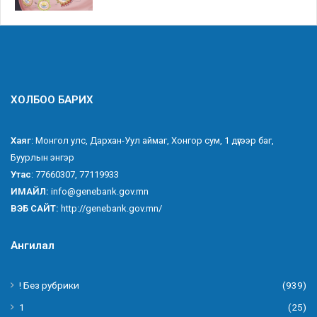
ХОЛБОО БАРИХ
Хаяг
: Монгол улс, Дархан-Уул аймаг, Хонгор сум, 1 дүгээр баг,
Буурлын энгэр
Утас
: 77660307, 77119933
ИМАЙЛ:
info@genebank.gov.mn
ВЭБ САЙТ:
http://genebank.gov.mn/
Ангилал
! Без рубрики
(939)
1
(25)