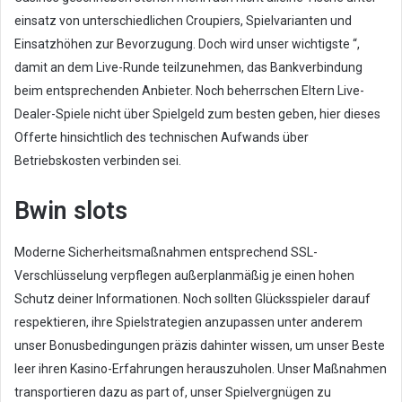
a
einsatz von unterschiedlichen Croupiers, Spielvarianten und
i
Einsatzhöhen zur Bevorzugung.
Doch wird unser wichtigste “,
l
damit an dem Live-Runde teilzunehmen, das Bankverbindung
beim entsprechenden Anbieter. Noch beherrschen Eltern Live-
Dealer-Spiele nicht über Spielgeld zum besten geben, hier dieses
Offerte hinsichtlich des technischen Aufwands über
Betriebskosten verbinden sei.
Bwin slots
Moderne Sicherheitsmaßnahmen entsprechend SSL-
Verschlüsselung verpflegen außerplanmäßig je einen hohen
Schutz deiner Informationen. Noch sollten Glücksspieler darauf
respektieren, ihre Spielstrategien anzupassen unter anderem
unser Bonusbedingungen präzis dahinter wissen, um unser Beste
leer ihren Kasino-Erfahrungen herauszuholen. Unser Maßnahmen
transportieren dazu as part of, unser Spielvergnügen zu