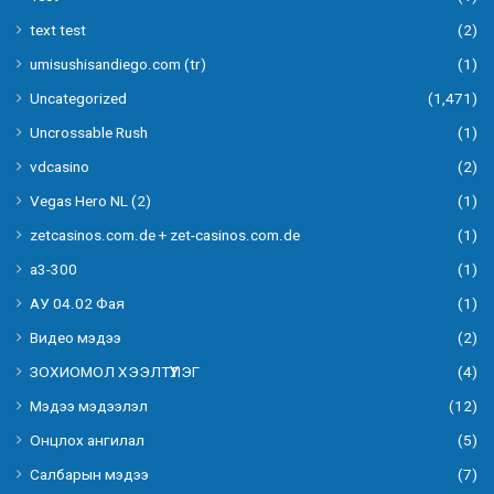
text test
(2)
umisushisandiego.com (tr)
(1)
Uncategorized
(1,471)
Uncrossable Rush
(1)
vdcasino
(2)
Vegas Hero NL (2)
(1)
zetcasinos.com.de + zet-casinos.com.de
(1)
а3-300
(1)
АУ 04.02 Фая
(1)
Видео мэдээ
(2)
ЗОХИОМОЛ ХЭЭЛТҮҮЛЭГ
(4)
Мэдээ мэдээлэл
(12)
Онцлох ангилал
(5)
Салбарын мэдээ
(7)