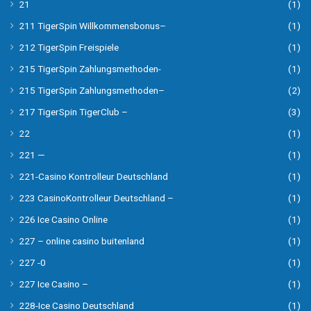
21
(1)
211 TigerSpin Willkommensbonus–
(1)
212 TigerSpin Freispiele
(1)
215 TigerSpin Zahlungsmethoden-
(1)
215 TigerSpin Zahlungsmethoden–
(2)
217 TigerSpin TigerClub –
(3)
22
(1)
221 —
(1)
221-Casino Kontrolleur Deutschland
(1)
223 CasinoKontrolleur Deutschland –
(1)
226 Ice Casino Online
(1)
227 – online casino buitenland
(1)
227 -0
(1)
227 Ice Casino –
(1)
228-Ice Casino Deutschland
(1)