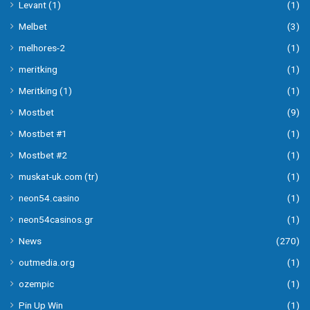
Levant (1)
(1)
Melbet
(3)
melhores-2
(1)
meritking
(1)
Meritking (1)
(1)
Mostbet
(9)
Mostbet #1
(1)
Mostbet #2
(1)
muskat-uk.com (tr)
(1)
neon54.casino
(1)
neon54casinos.gr
(1)
News
(270)
outmedia.org
(1)
ozempic
(1)
Pin Up Win
(1)