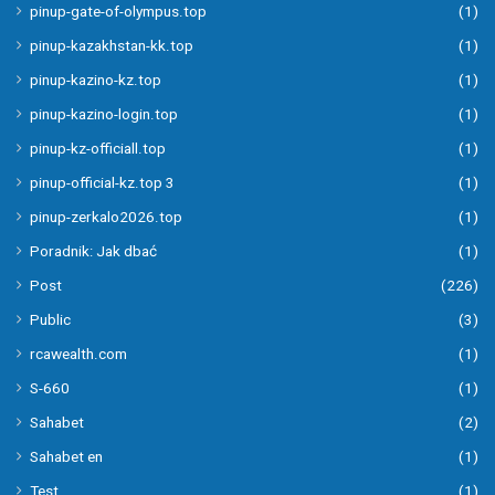
pinup-gate-of-olympus.top
(1)
pinup-kazakhstan-kk.top
(1)
pinup-kazino-kz.top
(1)
pinup-kazino-login.top
(1)
pinup-kz-officiall.top
(1)
pinup-official-kz.top 3
(1)
pinup-zerkalo2026.top
(1)
Poradnik: Jak dbać
(1)
Post
(226)
Public
(3)
rcawealth.com
(1)
S-660
(1)
Sahabet
(2)
Sahabet en
(1)
Test
(1)