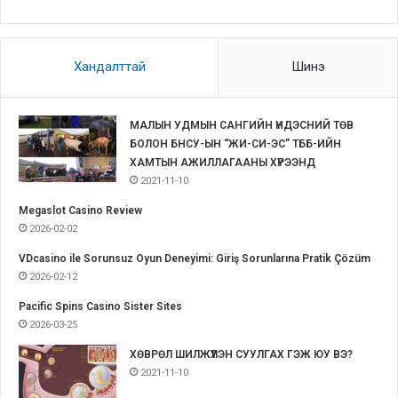
Хандалттай
Шинэ
МАЛЫН УДМЫН САНГИЙН ҮНДЭСНИЙ ТӨВ
БОЛОН БНСУ-ЫН “ЖИ-СИ-ЭС” ТББ-ИЙН
ХАМТЫН АЖИЛЛАГААНЫ ХҮРЭЭНД
2021-11-10
Megaslot Casino Review
2026-02-02
VDcasino ile Sorunsuz Oyun Deneyimi: Giriş Sorunlarına Pratik Çözüm
2026-02-12
Pacific Spins Casino Sister Sites
2026-03-25
ХӨВРӨЛ ШИЛЖҮҮЛЭН СУУЛГАХ ГЭЖ ЮУ ВЭ?
2021-11-10