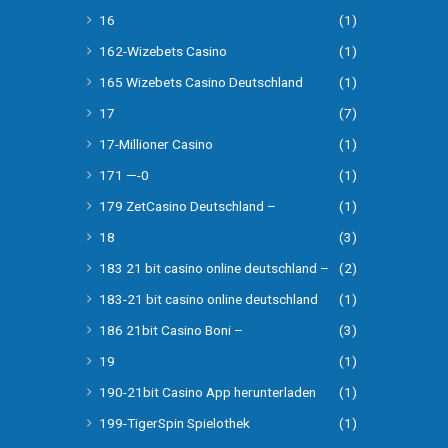
16
(1)
162-Wizebets Casino
(1)
165 Wizebets Casino Deutschland
(1)
17
(7)
17-Millioner Casino
(1)
171 —-0
(1)
179 ZetCasino Deutschland –
(1)
18
(3)
183 21 bit casino online deutschland –
(2)
183-21 bit casino online deutschland
(1)
186 21bit Casino Boni –
(3)
19
(1)
190-21bit Casino App herunterladen
(1)
199-TigerSpin Spielothek
(1)