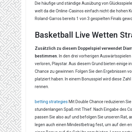
Die häufige und ständige Ausübung von Glücksspielen
a
welt da die Online-Casinos einfach nicht die hohen 
i
Roland-Garros bereits 1 von 3 gespielten Finals ge
l
Basketball Live Wetten Str
Zusätzlich zu diesem Doppelspiel verwendet Dia
bestimmen.
In den drei vorherigen Auswärtsspiele
verloren, Playstar. Aus diesem Grund bieten einige
Chance zu gewinnen. Folgen Sie den Ergebnissen vo
platziert haben. In einem Bonusspiel wird diese Zahl 
rennen.
betting strategies
Mit Double Chance reduzieren Sie d
stundenlangen Spaß mit Thief. Nach Eingabe des C
passen Sie also auf und befolgen Sie unseren Rat, 
legen auch einen Mindestbetrag fest, um auf den er