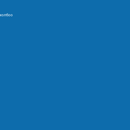
 холбоо