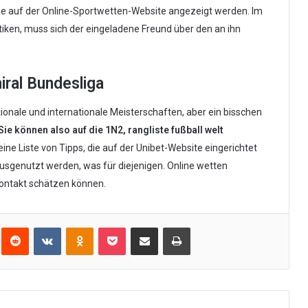
 die auf der Online-Sportwetten-Website angezeigt werden. Im
stiken, muss sich der eingeladene Freund über den an ihn
iral Bundesliga
onale und internationale Meisterschaften, aber ein bisschen
Sie können also auf die 1N2, rangliste fußball welt
ine Liste von Tipps, die auf der Unibet-Website eingerichtet
ausgenutzt werden, was für diejenigen. Online wetten
 Kontakt schätzen können.
Reddit
VKontakte
Odnoklassniki
Pocket
Share via Email
Print