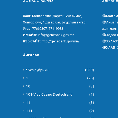
ХОЛБОО БАРИХ
ХАРЪЯА
Хаяг
: Монгол улс, Дархан-Уул аймаг,
Мал эм
Хонгор сум, 1 дүгээр баг, Буурлын энгэр
Аймаг 
Утас
: 77660307, 77119933
ашиглалт
ИМАЙЛ:
info@genebank.gov.mn
Хөдөө 
ВЭБ САЙТ:
http://genebank.gov.mn/
ХХААХ
ХААБ- 
Ангилал
! Без рубрики
(939)
1
(25)
10
(3)
101-Vlad Casino Deutschland
(1)
11
(3)
111
(2)