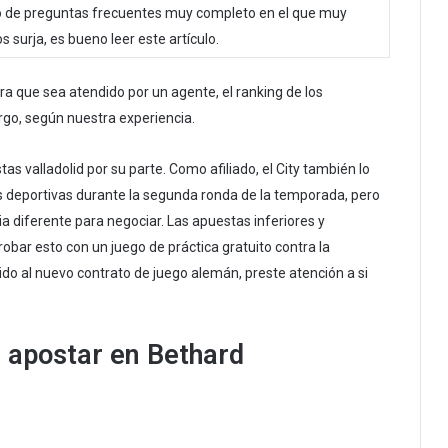
o de preguntas frecuentes muy completo en el que muy
surja, es bueno leer este artículo.
a que sea atendido por un agente, el ranking de los
rgo, según nuestra experiencia.
 valladolid por su parte. Como afiliado, el City también lo
s deportivas durante la segunda ronda de la temporada, pero
a diferente para negociar. Las apuestas inferiores y
bar esto con un juego de práctica gratuito contra la
o al nuevo contrato de juego alemán, preste atención a si
 apostar en Bethard