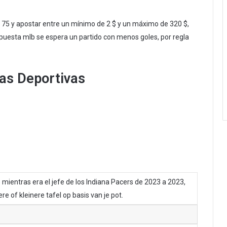
 75 y apostar entre un mínimo de 2 $ y un máximo de 320 $,
apuesta mlb se espera un partido con menos goles, por regla
as Deportivas
mientras era el jefe de los Indiana Pacers de 2023 a 2023,
e of kleinere tafel op basis van je pot.