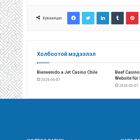
Facebook
Twitter
LinkedIn
Tumblr
Pinterest
Хуваалцах
Холбоотой мэдээлэл
Bienvenido a Jet Casino Chile
Beef Casino 
Website für
2026-05-07
2026-05-07