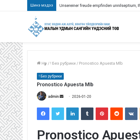
Шинэ мэдээ
Unsereiner freude empfinden unnilseptium, Ihn
Нүүр
/
! Без рубрики
/
Pronostico Apuesta Mlb
! Без рубрики
Pronostico Apuesta Mlb
admin
S
2026-01-20
e
Facebook
Twitter
LinkedIn
Tumblr
Pinterest
Reddit
VKontakte
n
d
a
Pronostico Apues
n