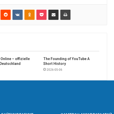
Reddit
VKontakte
Odnoklassniki
Pocket
Share via Email
Print
Online – offizielle
The Founding of YouTube A
 Deutschland
Short History
2026-05-06