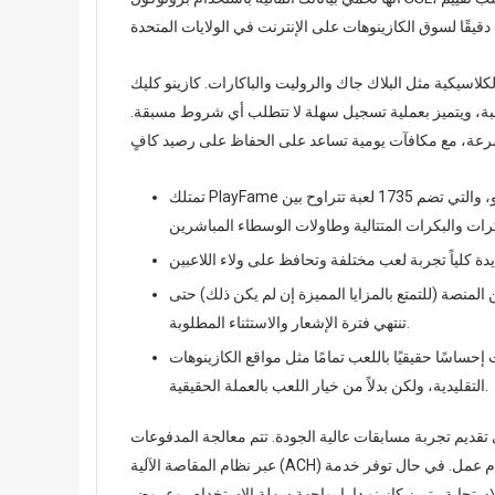
لكلاسيكية مثل البلاك جاك والروليت والباكارات. كازينو كليك
زينو جديد نسبيًا في الولايات المتحدة، يقدم أكثر من 300 لعبة، ويتميز بعملية تسجيل سهلة لا تتطلب أي شروط مسبقة.
تمتلك PlayFame مجموعة واسعة من ألعاب الفيديو، والتي تضم 1735 لعبة تتراوح بين Hold & Victory وMegaways
المنصة (للتمتع بالمزايا المميزة إن لم يكن ذلك) حتى
تنتهي فترة الإشعار والاستثناء المطلوبة.
إحساسًا حقيقيًا باللعب تمامًا مثل مواقع الكازينوهات
التقليدية، ولكن بدلاً من خيار اللعب بالعملة الحقيقية.
تقديم تجربة مسابقات عالية الجودة. تتم معالجة المدفوعات
عبر نظام المقاصة الآلية (ACH) أو الخصم المباشر، وتستغرق معظم عمليات الاسترداد من 3 إلى 5 أيام عمل. في حال توفر خدمة
الاستجابة. يتميز كازينو دارا بواجهة سهلة الاستخدام، وعروض