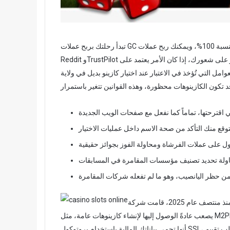
تبدأ رحلتك بربح عملات GC مجانية بنسبة 100%، ويمكنك ربح عملات Sc الذهبية بمجرد التسجيل. يمكنك أيضًا الاستعانة بمواقع مثل
Reddit وTrustPilot للحصول على تقييمات نزيهة للاعبين – لكن تذكر أن الخسارة قد تؤثر على شعورك، إذا كان الأمر يعتمد على
وامل التي تُؤخذ في الاعتبار عند اختيار كازينو بديل في ولاية
منذ منتصف عام 2025، قامت شركة Adept بعمل ممتاز في جمع استوديوهات تطوير التطبيقات التي
يصعب عادةً الوصول إليها لإنشاء كازينوهات عامة، مثل M2Play (Microgaming) وThunderkick وNovomatic. والأهم من ذلك،
أنها تحمي بياناتك المالية باستخدام بروتوكول SSL، وتوفر لك معلومات دفع أكثر أمانًا، بالإضافة إلى إشعارات الخصم. يتطلب تقييم