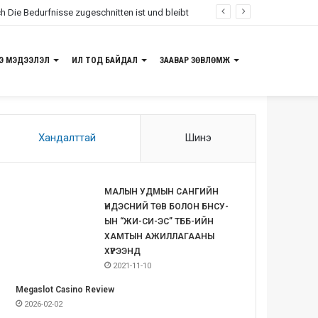
ch Die Bedurfnisse zugeschnitten ist und bleibt
Э МЭДЭЭЛЭЛ
ИЛ ТОД БАЙДАЛ
ЗААВАР ЗӨВЛӨМЖ
Хандалттай
Шинэ
МАЛЫН УДМЫН САНГИЙН
ҮНДЭСНИЙ ТӨВ БОЛОН БНСУ-
ЫН “ЖИ-СИ-ЭС” ТББ-ИЙН
ХАМТЫН АЖИЛЛАГААНЫ
ХҮРЭЭНД
2021-11-10
Megaslot Casino Review
2026-02-02