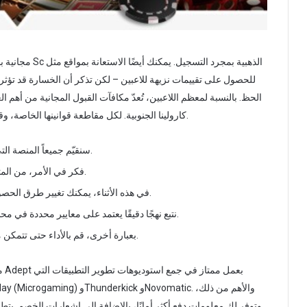
الحظ. بالنسبة لمعظم اللاعبين، تُعدّ مكافآت القبول المجانية من أهم الع
كارولينا الجنوبية. لكل مقاطعة قوانينها الخاصة، وقد تكون الكازينوهات محظورة، وهذه القوانين تتغير باستمرار.
سنقيّم جميعاً المنصة التي اقترحتها، تماماً كما نفعل مع صفحات الويب الجديدة.
فكر في الأمر، من المتوقع منك التأكد من صحة الاسم داخل عمليات الاختيار.
في هذه الأثناء، يمكنك تغيير طرق الحصول على عملات الفرشاة ومحاولة الفوز بجوائز حقيقية.
نتبع نهجًا دقيقًا يعتمد على معايير محددة في محاولة تحديد تصنيف مؤسسات المقامرة في المسابقات.
بعبارة أخرى، قم بالأداء حتى تتمكن من حظر اليانصيب، وهو ما لم تفعله شركات المقامرة.