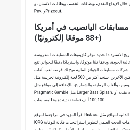
 النقدي، وبطاقات الخصم، وبطاقات الائتمان، وGoogle Pay، وSkrill، وApple Pay، وGoogle
Pay، وPrizeout.
 مسابقات اليانصيب في أمريكا
(+88 موقعًا إلكترونيًا)
ريخ الاسترداد الجديد. توفر كازينوهات المسابقات المدروسة
 الجودة، ودعمًا فنيًا موثوقًا، واستردادًا دقيقًا للجوائز. تقع
كن شركات مسابقات الجوائز المالية تتيح لك فرصة لعب ألعاب
الفيديو حيث تستخدم مهاراتك لتترك انطباعًا لدى معظم المشاركين الآخرين. ستجد أكثر من 500 لعبة إلكترونية تجريبية مثل
مينو، وألعاب الرماية، والشطرنج، بالإضافة إلى مواقع مثل Skillz.com ولعبة PCH. استمتع بأفضل ماكينات القمار من
Pragmatic Gamble مثل Larger Bass Splash، وقد تتاح لك فرصة الفوز بالجائزة الكبرى الضخمة – 200 مليون قطعة نقدية أو
100,100 ألف قطعة نقدية ذهبية للمسابقات.
اقرأ المزيد في مراجعتنا لموقع Risk.us، ولا تنسَ الاطلاع على دليلنا الشامل للمساعدة الذاتية لمواقع مثل Share.us. يهدف مركز
ICRG الجديد إلى تطوير الأبحاث المتعلقة بالألعاب الإلكترونية، حيث يُقدّم خدمات البحث العلمي لتطوير استراتيجيات فعّالة للوقاية
والعلاج لمن يعانون من إدمان الألعاب. كما تُقدّم منظمة Gamblers Unknown برنامج دعم للأشخاص الذين يعانون من إدمان