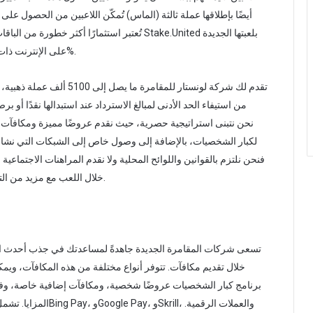
تُعتبر استثمارًا أكثر خطورة من الباق
على الإنترنت ذات الطابع الأركيدي، والتي تُقدم نسب عائد للاعب تصل إلى 99%.
من استيفاء الحد الأدنى لمبالغ الاسترداد عند استبدالها نقدًا أو 
لكبار الشخصيات، بالإضافة إلى وصول خاص إلى الشبكات التي نشارك
فنحن نلتزم بالقوانين واللوائح المحلية ولا نقدم المراهنات الاجتما
خلال اللعب مع مزيد من التحديات مثل الألعاب أو الدورات التدريبية أو إجراءات العمولة.
تسعى شركات المقامرة الجديدة جاهدةً لمساعدتك في جذب أحدث ال
خلال تقديم مكافآت. تتوفر أنواع مختلفة من هذه المكافآت، ويمكن
برنامج كبار الشخصيات عروضًا شخصية، ومكافآت إضافية خاصة، وفع
المزايا. تشمل طرق ال