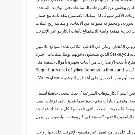
ا لمن يبحثون عن كازينوهات المسابقات في الولايات المتحدة.
ات الأكثر شيوعًا، لذا يمكنك الاستمتاع بثقة تامة مع ضمان
ة، ومجموعة متنوعة من الألعاب، وإمكانية ربح عملات Sweeps Gold
روني المُختار، ولكن في الغالب، تُكافئ هذه المواقع اللاعبين
الذين يسجلون دخولهم يوميًا بمكافآت. اخترنا Stake.you باعتباره أفضل كازينو مسابقات على الإنترنت، وذلك بفضل خيارات ألعابه
تمتاع بأحدث الإصدارات من ألعاب شهيرة بأموال حقيقية مثل
Sugar Hurry a lot of وNice Bonanza a thousand. يُقدم Stake.you تشكيلة رائعة من الألعاب المنزلية، بما في ذلك Plinko
فين اسم "الكازينوهات الشرعية"، حيث تسعى جاهدةً لضمان
يارات دعم جيدة. فيما يتعلق بالمدفوعات، يقبل FreeSpin بطاقات اللعب والعملات
م دائمًا معرفة العملات التي تلعب بها. كل ما عليك فعله هو
 ذلك على برامج تعمل عبر متصفح الإنترنت على جهاز واحد.