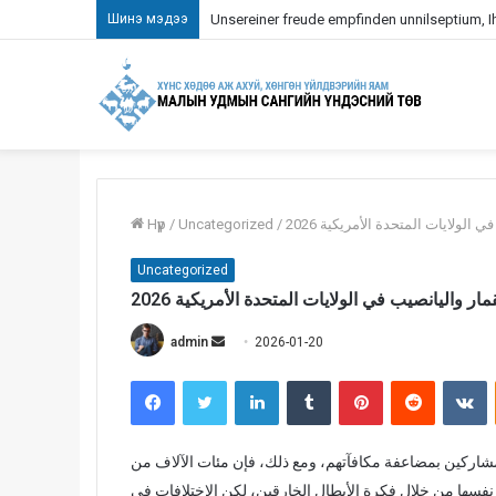
Шинэ мэдээ
Unsereiner freude empfinden unnilseptium, Ihn
ولايات المتحدة الأمريكية 2026
/
Uncategorized
/
Нүүр
Uncategorized
واليانصيب في الولايات المتحدة الأمريكية 2026
admin
S
2026-01-20
e
Facebook
Twitter
LinkedIn
Tumblr
Pinterest
Reddit
VKontakte
n
d
a
مشاركين بمضاعفة مكافآتهم، ومع ذلك، فإن مئات الآلاف من
n
يز نفسها من خلال فكرة الأبطال الخارقين، لكن الاختلافات في