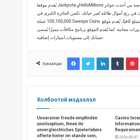
يُقدم موقعا Jackpota وHelloMillions الشقيقان نسختهما الخاصة من أحدث جوائز MCJACKPOT، مما يجعل أيًا منهما خيارًا
 أموال طائلة تُغير حياتك. تكمن الجائزة الكبرى في MCJACKPOT في مبلغ ضخم يصل إلى
100,100,000 عملة Sweeps Coins. وإذا لم يكن هذا المبلغ كافيًا، يُقدم موقع Top Gold Coins جوائز عشوائية منتظمة (تحقق من
ة. كما يُقدم الموقع برنامج مكافآت مميزًا يُسمى Top VIP Bar، حيث يمكنك ترقية
حسابك إلى مستويات امتيازات إضافية.
Facebook
Twitter
LinkedIn
Tumblr
Pinterest
Хуваалцах
Холбоотой мэдээлэл
Unsereiner freude empfinden
Casino Ince
unnilseptium, Ihnen ihr
Informatio
unvergleichliches Spielerlebnis
Requiremen
offerte hinter im stande sein,
2026-05-07