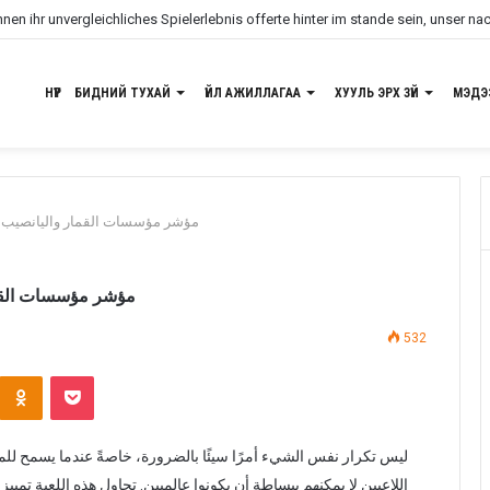
en ihr unvergleichliches Spielerlebnis offerte hinter im stande sein, unser na
НҮҮР
БИДНИЙ ТУХАЙ
ҮЙЛ АЖИЛЛАГАА
ХУУЛЬ ЭРХ ЗҮЙ
МЭДЭ
مؤشر مؤسسات القمار واليانصيب في ال
مؤشر مؤسسات القمار 
532
Odnoklassniki
Pocket
ليس تكرار نفس الشيء أمرًا سيئًا بالضرورة، خاصةً عندما يسمح لل
اللاعبين لا يمكنهم ببساطة أن يكونوا عالميين. تحاول هذه اللعبة تمي