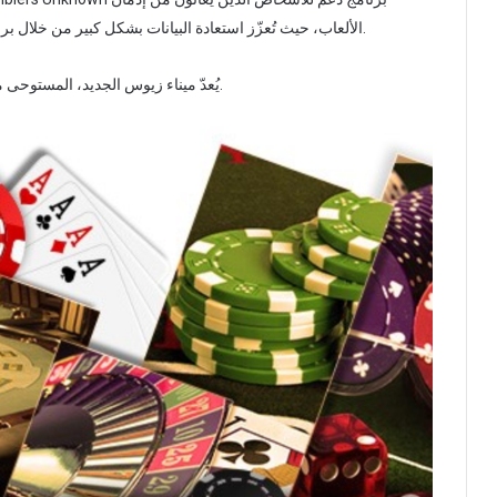
الألعاب، حيث تُعزّز استعادة البيانات بشكل كبير من خلال برنامج تعافي مكوّن من 12 خطوة، مدعوم بجلسات استشارية.
يُعدّ ميناء زيوس الجديد، المستوحى من الأساطير اليونانية، وجهةً مفضلةً لدى اللاعبين المحترفين.