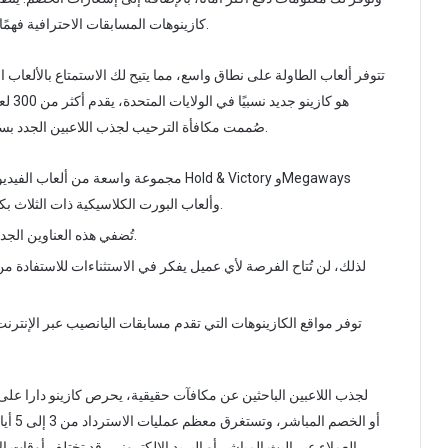
كازينوهات المسابقات الاحترافية فهمًا دقيقًا لسوق الكازينوهات على الإنترنت في الولايات المتحدة.
تتوفر ألعاب الطاولة على نطاق واسع، مما يتيح لك الاستمتاع بالألعاب ا
هو كا
صُممت مكافأة الترحيب لجذب اللاعبين الجدد بسرعة، مع مكافآت يومية تساعد على الحفاظ على رصيد كافٍ.
وألعاب البورت الكلاسيكية ذات الثلاث بكرات والبكرات المتتالية وطاولات الوسطاء المباشرين.
تُضفي هذه العناوين الجديدة كلياً تجربة لعب مختلفة وتحافظ على ولاء اللاعبين.
لذلك، لن تُتاح الفرصة لأي عميل يفكر في الاستثناءات للاستفادة من 
توفر مواقع الكازينوهات التي تقدم مسابقات اليانصيب عبر الإنترنت 
لجذب اللاعبين الباحثين عن مكافآت حقيقية، يحرص كازينو دارا على 
العملاء عبر البث المباشر أو البريد الإلكتروني، قد تختلف أوقات 