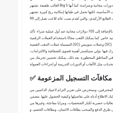
e
الغالب طفيفة. تشتهر Big 5 أيضًا بإطلاقها عملة ثالثة (الماس) تُمكّن اللاعبين من الحصول على دورات مجانية ومتزايدة. كما أنها
m
ات الأساسية، لكنها تحمل في طياتها إمكانية ربح كبيرة.
تشتهر Stake.United بلعبتها الجديدة
a
i
l
تقدم لك شركة لونستار للمقامرة ما يصل إلى 5100 ألف عملة ذهبية، بالإضافة إلى 105 دولارات مجانية عند أول عملية شراء. تأكد
برصيد خاص. كما يمكنك اللعب مجانًا باستخدام العملات الرقمية
المسماة عملات الذهب الفضية (GC) وعملات سويبس (SC). نحن نتبنى استراتيجية حصرية، حيث نقدم عروضًا مميزة ومكافآت
 فيها. تولي ستيكستر أهمية قصوى للشفافية والالتزامات،
عية في المناطق المحظورة. بعد ذلك، يمكنك تحسين تجربتك من
✅ مكافآت التسجيل المزعومة
محترفين، وستحرص على تعزيز التزام لاعبيك الدائمين من
ك الاطلاع أدناه على تفاصيلها وكيفية الحصول عليها. يتضمن
اليات حصرية لكبار الشخصيات، ومزايا مفاجئة، وغيرها من
دفع والسحب بطاقات الائتمان، وبطاقات الخصم، وBing Pay، وGoogle Pay، وSkrill، والعملات الرقمية.