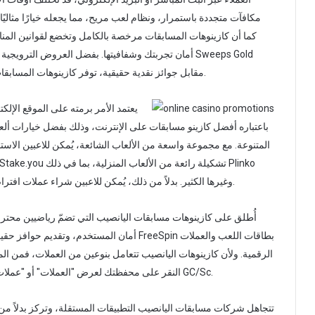
مكافآت متجددة باستمرار، ونظام لعب مريح، مما يجعله خيارًا مثاليً
كما أن كازينوهات المسابقات مرخصة بالكامل وتخضع لقوانين المنازع
أمان تجربتك وشفافيتها. بفضل العروض الترويجية الدوري
مقابل جوائز نقدية حقيقية، توفر كازينوهات المسابقات تجربة ممتعة وآمنة للاستمتاع بألعاب الكازينو عبر الإنترنت.
يعتمد الأمر برمته على الموقع الإلكت
المتنوعة. مع مجموعة واسعة من الألعاب الشائعة، يُمكن للاعبين الاس
وMines وDice وغيرها الكثير. بدلاً من ذلك، يُمكن للاعبين شراء عملات افتراضية أو رموز للحصول على أهدافهم الترفيهية.
أُطلق على كازينوهات مسابقات اليانصيب التي تضمّ رياضيين محتر
أمان المستخدم، وتقديم حوافز حقيقية، وتوفير خ
الرقمية. ولأن كازينوهات اليانصيب تتعامل بنوعين من العملات، فمن المه
النقر على محفظتك لعرض "العملات" أو "عملات اليانصيب الذهبية"؛ ستجد في كازينوهات اليانصيب زر تبديل GC/Sc.
تتجاهل شركات مسابقات اليانصيب التطبيقات المستقلة، وتركز بدلاً من