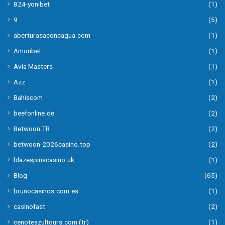
824-yonibet
(1)
9
(5)
aberturasaconcagua.com
(1)
Amonbet
(1)
Avia Masters
(1)
Azz
(1)
Bahiscom
(2)
beefonline.de
(2)
Betwoon TR
(2)
betwoon-2026casino.top
(2)
blazespinscasino.uk
(1)
Blog
(65)
brunocasinos.com.es
(1)
casinofast
(2)
cenoteazultours.com (tr)
(1)