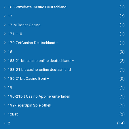
165 Wizebets Casino Deutschland
(1)
17
(7)
17-Millioner Casino
(1)
171 —-0
(1)
179 ZetCasino Deutschland –
(1)
18
(3)
183 21 bit casino online deutschland –
(2)
183-21 bit casino online deutschland
(1)
186 21bit Casino Boni –
(3)
19
(1)
190-21bit Casino App herunterladen
(1)
199-TigerSpin Spielothek
(1)
1xBet
(2)
2
(14)