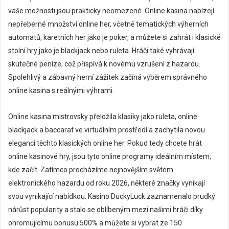
vaše možnosti jsou prakticky neomezené. Online kasina nabízejí
nepřeberné množství online her, včetně tematických výherních
automatů, karetních her jako je poker, a můžete si zahrát i klasické
stolní hry jako je blackjack nebo ruleta. Hráči také vyhrávají
skutečné peníze, což přispívá k novému vzrušení z hazardu.
Spolehlivý a zábavný herní zážitek začíná výběrem správného
online kasina s reálnými výhrami.
Online kasina mistrovsky přeložila klasiky jako ruleta, online
blackjack a baccarat ve virtuálním prostředí a zachytila ​​novou
eleganci těchto klasických online her. Pokud tedy chcete hrát
online kasinové hry, jsou tyto online programy ideálním místem,
kde začít. Zatímco procházíme nejnovějším světem
elektronického hazardu od roku 2026, některé značky vynikají
svou vynikající nabídkou. Kasino DuckyLuck zaznamenalo prudký
nárůst popularity a stalo se oblíbeným mezi našimi hráči díky
ohromujícímu bonusu 500% a můžete si vybrat ze 150