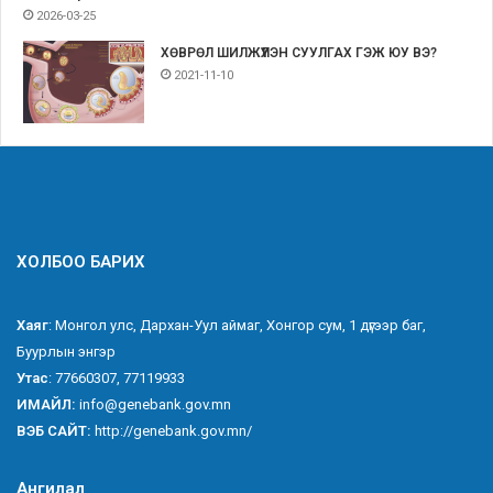
2026-03-25
ХӨВРӨЛ ШИЛЖҮҮЛЭН СУУЛГАХ ГЭЖ ЮУ ВЭ?
2021-11-10
ХОЛБОО БАРИХ
Хаяг
: Монгол улс, Дархан-Уул аймаг, Хонгор сум, 1 дүгээр баг,
Буурлын энгэр
Утас
: 77660307, 77119933
ИМАЙЛ:
info@genebank.gov.mn
ВЭБ САЙТ:
http://genebank.gov.mn/
Ангилал