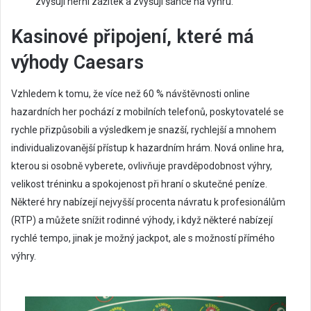
zvyšují herní zážitek a zvyšují šance na výhru.
Kasinové připojení, které má
výhody Caesars
Vzhledem k tomu, že více než 60 % návštěvnosti online
hazardních her pochází z mobilních telefonů, poskytovatelé se
rychle přizpůsobili a výsledkem je snazší, rychlejší a mnohem
individualizovanější přístup k hazardním hrám. Nová online hra,
kterou si osobně vyberete, ovlivňuje pravděpodobnost výhry,
velikost tréninku a spokojenost při hraní o skutečné peníze.
Některé hry nabízejí nejvyšší procenta návratu k profesionálům
(RTP) a můžete snížit rodinné výhody, i když některé nabízejí
rychlé tempo, jinak je možný jackpot, ale s možností přímého
výhry.