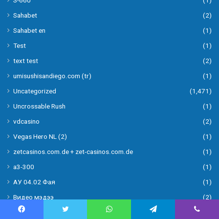
Sahabet
(2)
Sahabet en
(1)
Test
(1)
text test
(2)
umisushisandiego.com (tr)
(1)
Uncategorized
(1,471)
Uncrossable Rush
(1)
vdcasino
(2)
Vegas Hero NL (2)
(1)
zetcasinos.com.de + zet-casinos.com.de
(1)
а3-300
(1)
АУ 04.02 Фая
(1)
Видео мэдээ
(2)
ЗОХИОМОЛ ХЭЭЛТҮҮЛЭГ
(4)
Facebook
Twitter
WhatsApp
Telegram
Viber