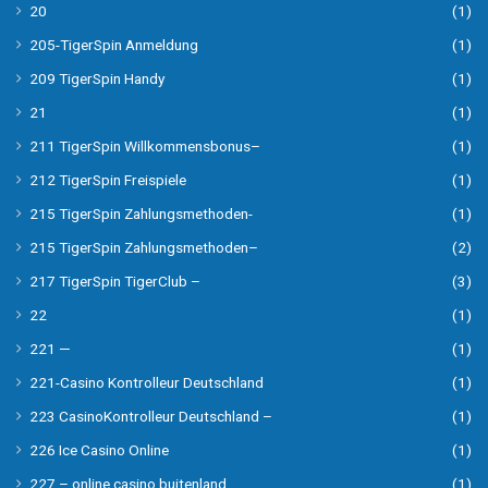
20
(1)
205-TigerSpin Anmeldung
(1)
209 TigerSpin Handy
(1)
21
(1)
211 TigerSpin Willkommensbonus–
(1)
212 TigerSpin Freispiele
(1)
215 TigerSpin Zahlungsmethoden-
(1)
215 TigerSpin Zahlungsmethoden–
(2)
217 TigerSpin TigerClub –
(3)
22
(1)
221 —
(1)
221-Casino Kontrolleur Deutschland
(1)
223 CasinoKontrolleur Deutschland –
(1)
226 Ice Casino Online
(1)
227 – online casino buitenland
(1)