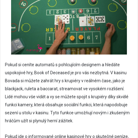
Pokud si ceníte automatů s pohlcujícím designem a hledáte
uspokojivé hry, Book of Deceased je pro vás nezbytná. V kasinu
Bovada si můžete zahrát hry s krupiéry v reálném čase, jako je
blackjack, ruleta a baccarat, streamovat ve vysokém rozlišení.
Lidé mohou vše vidět a vy se můžete spojit s krupiéry díky skvělé
funkci kamery, která obsahuje sociální funkci, která napodobuje
sezení u stolu v kasinu. Tyto funkce umožňují novým i zkušeným
hráčům užít si plynulý herní zážitek.
Pokud jde o informované online kasinové hry o skutečné peníze,