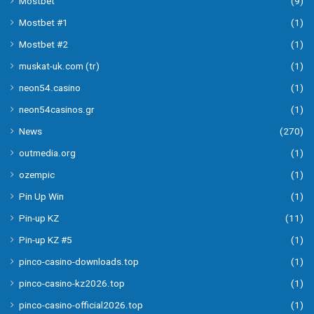
Mostbet
(9)
Mostbet #1
(1)
Mostbet #2
(1)
muskat-uk.com (tr)
(1)
neon54.casino
(1)
neon54casinos.gr
(1)
News
(270)
outmedia.org
(1)
ozempic
(1)
Pin Up Win
(1)
Pin-up KZ
(11)
Pin-up KZ #5
(1)
pinco-casino-downloads.top
(1)
pinco-casino-kz2026.top
(1)
pinco-casino-official2026.top
(1)