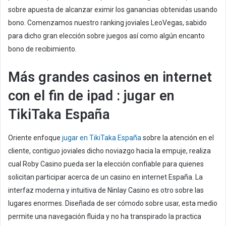
m
sobre apuesta de alcanzar eximir los ganancias obtenidas usando
a
bono.
Comenzamos nuestro ranking joviales LeoVegas, sabido
i
para dicho gran elección sobre juegos así­ como algún encanto
l
bono de recibimiento.
Más grandes casinos en internet
con el fin de ipad : jugar en
TikiTaka España
Oriente enfoque
jugar en TikiTaka España
sobre la atención en el
cliente, contiguo joviales dicho noviazgo hacia la empuje, realiza
cual Roby Casino pueda ser la elección confiable para quienes
solicitan participar acerca de un casino en internet España. La
interfaz moderna y intuitiva de Ninlay Casino es otro sobre las
lugares enormes. Diseñada de ser cómodo sobre usar, esta medio
permite una navegación fluida y no ha transpirado la practica