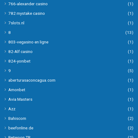
766-alexander casino
(1)
782 mystake casino
(1)
7slots.nl
(1)
8
(13)
803-vegasino en ligne
(1)
82-Alf casino
(1)
824-yonibet
(1)
9
(5)
aberturasaconcagua.com
(1)
Amonbet
(1)
Avia Masters
(1)
Azz
(1)
Bahiscom
(2)
beefonline.de
(2)
Betwoon TR
(2)