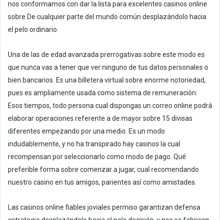
nos conformamos con dar la lista para excelentes casinos online
sobre De cualquier parte del mundo común desplazándolo hacia
el pelo ordinario.
Una de las de edad avanzada prerrogativas sobre este modo es
que nunca vas a tener que ver ninguno de tus datos personales o
bien bancarios. Es una billetera virtual sobre enorme notoriedad,
pues es ampliamente usada como sistema de remuneración.
Esos tiempos, todo persona cual dispongas un correo online podrá
elaborar operaciones referente a de mayor sobre 15 divisas
diferentes empezando por una medio. Es un modo
indudablemente, y no ha transpirado hay casinos la cual
recompensan por seleccionarlo como modo de pago. Qué
preferible forma sobre comenzar a jugar, cual recomendando
nuestro casino en tus amigos, parientes así­ como amistades.
Las casinos online fiables joviales permiso garantizan defensa