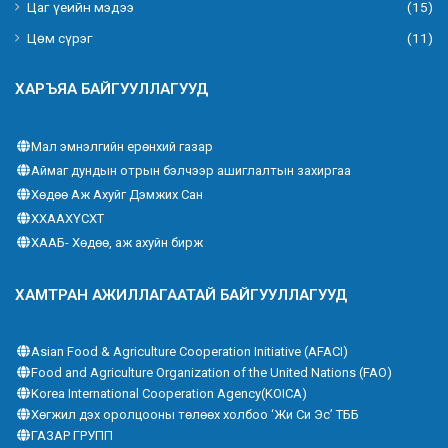
Цаг үеийн мэдээ
(15)
Цөм сүрэг
(11)
ХАРЪЯА БАЙГУУЛЛАГУУД
Мал эмнэлгийн ерөнхий газар
Аймаг дундын отрын бэлчээр ашиглалтын захиргаа
Хөдөө Аж Ахуйг Дэмжих Сан
ХХААХҮСХТ
ХААБ- Хөдөө, аж ахуйн бирж
ХАМТРАН АЖИЛЛАГААТАЙ БАЙГУУЛЛАГУУД
Asian Food & Agriculture Cooperation Initiative (AFACI)
Food and Agriculture Organization of the United Nations (FAO)
Korea International Cooperation Agency(KOICA)
Хөгжил дэх оролцооны төлөөх холбоо ‘Жи Си Эс’ ТББ
ГАЗАР ГРУПП