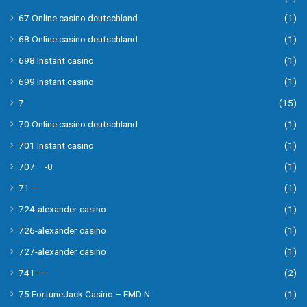
67 Online casino deutschland
(1)
68 Online casino deutschland
(1)
698 Instant casino
(1)
699 Instant casino
(1)
7
(15)
70 Online casino deutschland
(1)
701 Instant casino
(1)
707 —-0
(1)
71 —
(1)
724-alexander casino
(1)
726-alexander casino
(1)
727-alexander casino
(1)
741—–
(2)
75 FortuneJack Casino – EMD N
(1)