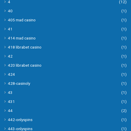
4
(12)
40
(1)
405 mad casino
(1)
41
(1)
414 mad casino
(1)
418 librabet casino
(1)
42
(1)
420 librabet casino
(1)
424
(1)
428-casinoly
(1)
43
(1)
431
(1)
44
(2)
442-onlyspins
(1)
443-onlyspins
(1)