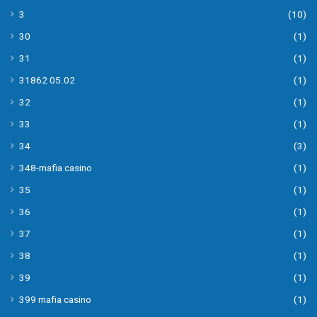
3
(10)
30
(1)
31
(1)
31862 05.02
(1)
32
(1)
33
(1)
34
(3)
348-mafia casino
(1)
35
(1)
36
(1)
37
(1)
38
(1)
39
(1)
399 mafia casino
(1)