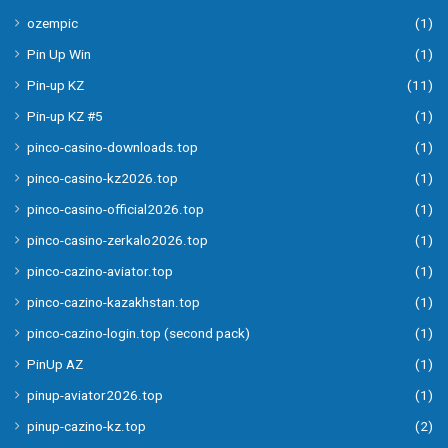
ozempic
(1)
Pin Up Win
(1)
Pin-up KZ
(11)
Pin-up KZ #5
(1)
pinco-casino-downloads.top
(1)
pinco-casino-kz2026.top
(1)
pinco-casino-official2026.top
(1)
pinco-casino-zerkalo2026.top
(1)
pinco-cazino-aviator.top
(1)
pinco-cazino-kazakhstan.top
(1)
pinco-cazino-login.top (second pack)
(1)
PinUp AZ
(1)
pinup-aviator2026.top
(1)
pinup-cazino-kz.top
(2)