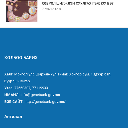
ХӨВРӨЛ ШИЛЖҮҮЛЭН СУУЛГАХ ГЭЖ ЮУ ВЭ?
2021-11-10
ХОЛБОО БАРИХ
Хаяг
: Монгол улс, Дархан-Уул аймаг, Хонгор сум, 1 дүгээр баг,
Буурлын энгэр
Утас
: 77660307, 77119933
ИМАЙЛ:
info@genebank.gov.mn
ВЭБ САЙТ:
http://genebank.gov.mn/
Ангилал