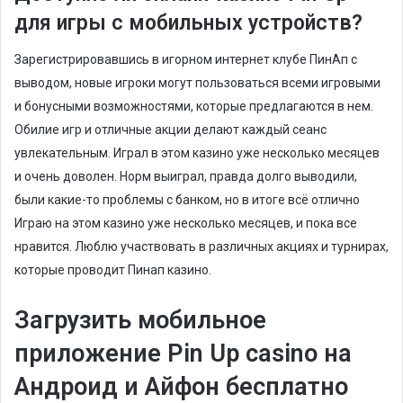
для игры с мобильных устройств?
Зарегистрировавшись в игорном интернет клубе ПинАп с
выводом, новые игроки могут пользоваться всеми игровыми
и бонусными возможностями, которые предлагаются в нем.
Обилие игр и отличные акции делают каждый сеанс
увлекательным. Играл в этом казино уже несколько месяцев
и очень доволен. Норм выиграл, правда долго выводили,
были какие-то проблемы с банком, но в итоге всё отлично
Играю на этом казино уже несколько месяцев, и пока все
нравится. Люблю участвовать в различных акциях и турнирах,
которые проводит Пинап казино.
Загрузить мобильное
приложение Pin Up casino на
Андроид и Айфон бесплатно