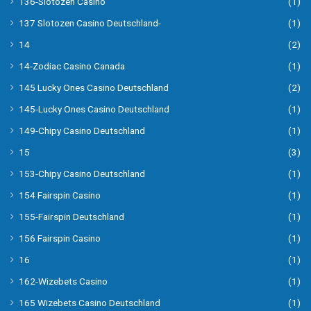
136-Slotozen Casino
(1)
137 Slotozen Casino Deutschland-
(1)
14
(2)
14-Zodiac Casino Canada
(1)
145 Lucky Ones Casino Deutschland
(2)
145-Lucky Ones Casino Deutschland
(1)
149-Chipy Casino Deutschland
(1)
15
(3)
153-Chipy Casino Deutschland
(1)
154 Fairspin Casino
(1)
155-Fairspin Deutschland
(1)
156 Fairspin Casino
(1)
16
(1)
162-Wizebets Casino
(1)
165 Wizebets Casino Deutschland
(1)