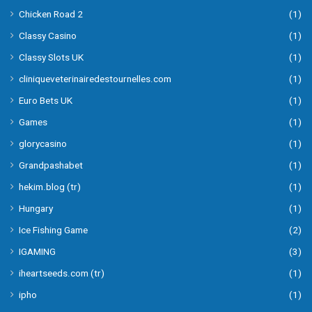
Chicken Road 2
(1)
Classy Casino
(1)
Classy Slots UK
(1)
cliniqueveterinairedestournelles.com
(1)
Euro Bets UK
(1)
Games
(1)
glorycasino
(1)
Grandpashabet
(1)
hekim.blog (tr)
(1)
Hungary
(1)
Ice Fishing Game
(2)
IGAMING
(3)
iheartseeds.com (tr)
(1)
ipho
(1)