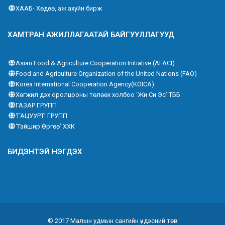
ХААБ- Хөдөө, аж ахуйн бирж
ХАМТРАН АЖИЛЛАГААТАЙ БАЙГУУЛЛАГУУД
Asian Food & Agriculture Cooperation Initiative (AFACI)
Food and Agriculture Organization of the United Nations (FAO)
Korea International Cooperation Agency(KOICA)
Хөгжил дэх оролцооны төлөөх холбоо ‘Жи Си Эс’ ТББ
ГАЗАР ГРУПП
‘ГАЦУУРТ’ ГРУПП
‘Тайшир Өргөө’ ХХК
БИДЭНТЭЙ НЭГДЭХ
© 2017 Малын удмын сангийн үндэсний төв