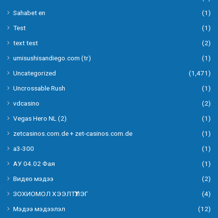
Sahabet en
(1)
Test
(1)
text test
(2)
umisushisandiego.com (tr)
(1)
Uncategorized
(1,471)
Uncrossable Rush
(1)
vdcasino
(2)
Vegas Hero NL (2)
(1)
zetcasinos.com.de + zet-casinos.com.de
(1)
а3-300
(1)
АУ 04.02 Фая
(1)
Видео мэдээ
(2)
ЗОХИОМОЛ ХЭЭЛТҮҮЛЭГ
(4)
Мэдээ мэдээлэл
(12)