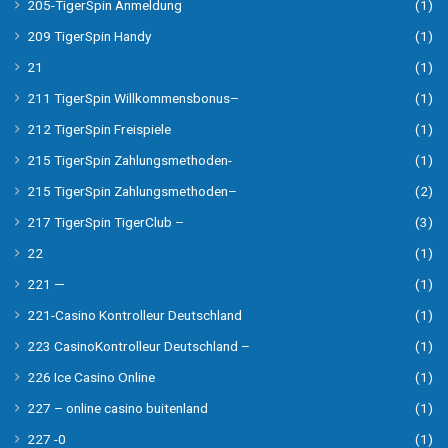
205-TigerSpin Anmeldung
(1)
209 TigerSpin Handy
(1)
21
(1)
211 TigerSpin Willkommensbonus–
(1)
212 TigerSpin Freispiele
(1)
215 TigerSpin Zahlungsmethoden-
(1)
215 TigerSpin Zahlungsmethoden–
(2)
217 TigerSpin TigerClub –
(3)
22
(1)
221 —
(1)
221-Casino Kontrolleur Deutschland
(1)
223 CasinoKontrolleur Deutschland –
(1)
226 Ice Casino Online
(1)
227 – online casino buitenland
(1)
227 -0
(1)