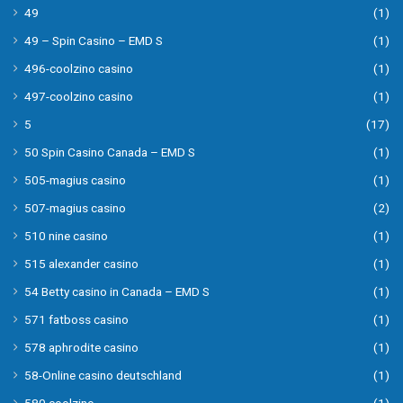
49
(1)
49 – Spin Casino – EMD S
(1)
496-coolzino casino
(1)
497-coolzino casino
(1)
5
(17)
50 Spin Casino Canada – EMD S
(1)
505-magius casino
(1)
507-magius casino
(2)
510 nine casino
(1)
515 alexander casino
(1)
54 Betty casino in Canada – EMD S
(1)
571 fatboss casino
(1)
578 aphrodite casino
(1)
58-Online casino deutschland
(1)
580 coolzino
(1)