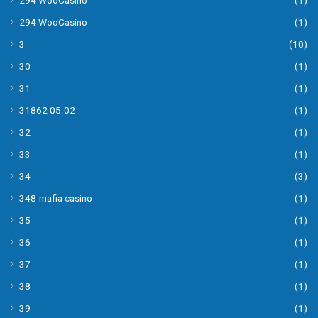
294 WooCasino-
(1)
3
(10)
30
(1)
31
(1)
31862 05.02
(1)
32
(1)
33
(1)
34
(3)
348-mafia casino
(1)
35
(1)
36
(1)
37
(1)
38
(1)
39
(1)