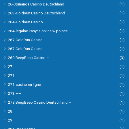
26-Spinanga Casino Deutschland
(1)
263-GoldRun Casino Deutschland
(1)
264-GoldRun Casino
(1)
264-legalne kasyna online w polsce
(1)
267 GoldRun Casino
(1)
267 GoldRun Casino –
(1)
269 BeepBeep Casino –
(3)
27
(1)
271
(1)
271-casino en ligne
(1)
273 —–
(1)
278 BeepBeep Casino Deutschland –
(1)
28
(1)
29
(1)
294 WooCasino
(1)