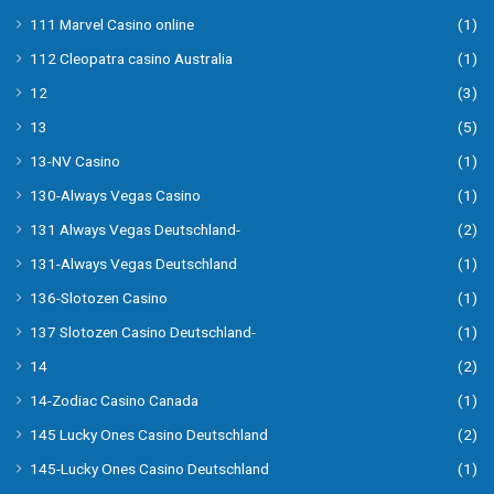
111 Marvel Casino online
(1)
112 Cleopatra casino Australia
(1)
12
(3)
13
(5)
13-NV Casino
(1)
130-Always Vegas Casino
(1)
131 Always Vegas Deutschland-
(2)
131-Always Vegas Deutschland
(1)
136-Slotozen Casino
(1)
137 Slotozen Casino Deutschland-
(1)
14
(2)
14-Zodiac Casino Canada
(1)
145 Lucky Ones Casino Deutschland
(2)
145-Lucky Ones Casino Deutschland
(1)