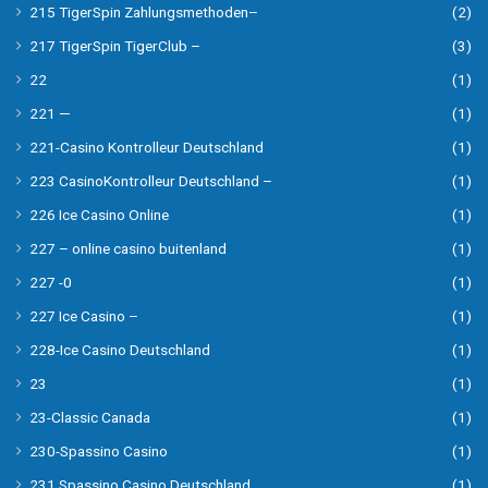
215 TigerSpin Zahlungsmethoden–
(2)
217 TigerSpin TigerClub –
(3)
22
(1)
221 —
(1)
221-Casino Kontrolleur Deutschland
(1)
223 CasinoKontrolleur Deutschland –
(1)
226 Ice Casino Online
(1)
227 – online casino buitenland
(1)
227 -0
(1)
227 Ice Casino –
(1)
228-Ice Casino Deutschland
(1)
23
(1)
23-Classic Canada
(1)
230-Spassino Casino
(1)
231 Spassino Casino Deutschland
(1)