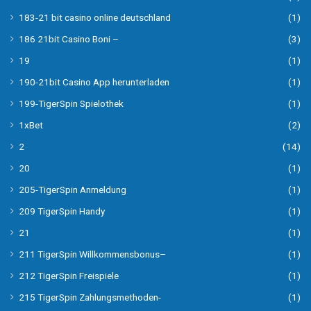
183-21 bit casino online deutschland
(1)
186 21bit Casino Boni –
(3)
19
(1)
190-21bit Casino App herunterladen
(1)
199-TigerSpin Spielothek
(1)
1xBet
(2)
2
(14)
20
(1)
205-TigerSpin Anmeldung
(1)
209 TigerSpin Handy
(1)
21
(1)
211 TigerSpin Willkommensbonus–
(1)
212 TigerSpin Freispiele
(1)
215 TigerSpin Zahlungsmethoden-
(1)