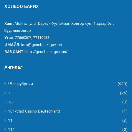
ХОЛБОО БАРИХ
Хаяг
: Монгол улс, Дархан-Уул аймаг, Хонгор сум, 1 дүгээр баг,
Буурлын энгэр
Утас
: 77660307, 77119933
ИМАЙЛ:
info@genebank.gov.mn
ВЭБ САЙТ:
http://genebank.gov.mn/
Ангилал
! Без рубрики
(939)
1
(25)
10
(3)
101-Vlad Casino Deutschland
(1)
11
(3)
111
(2)