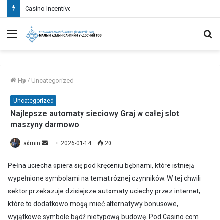
Casino Incentives 101: Information Wagering Requirements
Menu
S
fo
Нүүр
/
Uncategorized
Uncategorized
Najlepsze automaty sieciowy Graj w całej slot
maszyny darmowo
admin
S
2026-01-14
20
e
Pełna uciecha opiera się pod kręceniu bębnami, które istnieją
n
wypełnione symbolami na temat różnej czynników. W tej chwili
d
sektor przekazuje dzisiejsze automaty uciechy przez internet,
a
n
które to dodatkowo mogą mieć alternatywy bonusowe,
e
wyjątkowe symbole bądź nietypową budowę.
Pod Casino.com