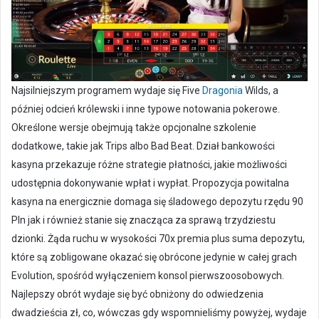
Najsilniejszym programem wydaje się Five
Dragonia
Wilds, a
później odcień królewski i inne typowe notowania pokerowe.
Określone wersje obejmują także opcjonalne szkolenie
dodatkowe, takie jak Trips albo Bad Beat. Dział bankowości
kasyna przekazuje różne strategie płatności, jakie możliwości
udostępnia dokonywanie wpłat i wypłat. Propozycja powitalna
kasyna na energicznie domaga się śladowego depozytu rzędu 90
Pln jak i również stanie się znacząca za sprawą trzydziestu
dzionki. Żąda ruchu w wysokości 70x premia plus suma depozytu,
które są zobligowane okazać się obrócone jedynie w całej grach
Evolution, spośród wyłączeniem konsol pierwszoosobowych.
Najlepszy obrót wydaje się być obniżony do odwiedzenia
dwadzieścia zł, co, wówczas gdy wspomnieliśmy powyżej, wydaje