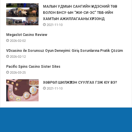
МАЛЫН УДМЫН САНГИЙН ҮНДЭСНИЙ ТӨВ
БОЛОН БНСУ-ЫН “ЖИ-СИ-ЭС” ТББ-ИЙН
ХАМТЫН АЖИЛЛАГААНЫ ХҮРЭЭНД
2021-11-10
Megaslot Casino Review
2026-02-02
VDcasino ile Sorunsuz Oyun Deneyimi: Giriş Sorunlarına Pratik Çözüm
2026-02-12
Pacific Spins Casino Sister Sites
2026-03-25
ХӨВРӨЛ ШИЛЖҮҮЛЭН СУУЛГАХ ГЭЖ ЮУ ВЭ?
2021-11-10