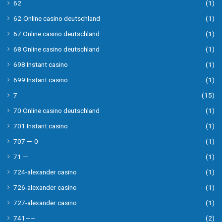
62
(1)
62-Online casino deutschland
(1)
67 Online casino deutschland
(1)
68 Online casino deutschland
(1)
698 Instant casino
(1)
699 Instant casino
(1)
7
(15)
70 Online casino deutschland
(1)
701 Instant casino
(1)
707 —-0
(1)
71 —
(1)
724-alexander casino
(1)
726-alexander casino
(1)
727-alexander casino
(1)
741—–
(2)