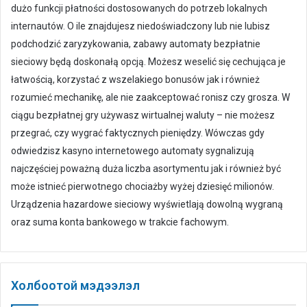
dużo funkcji płatności dostosowanych do potrzeb lokalnych
internautów. O ile znajdujesz niedoświadczony lub nie lubisz
podchodzić zaryzykowania, zabawy automaty bezpłatnie
sieciowy będą doskonałą opcją. Możesz weselić się cechująca je
łatwością, korzystać z wszelakiego bonusów jak i również
rozumieć mechanikę, ale nie zaakceptować ronisz czy grosza. W
ciągu bezpłatnej gry używasz wirtualnej waluty – nie możesz
przegrać, czy wygrać faktycznych pieniędzy. Wówczas gdy
odwiedzisz kasyno internetowego automaty sygnalizują
najczęściej poważną duża liczba asortymentu jak i również być
może istnieć pierwotnego chociażby wyżej dziesięć milionów.
Urządzenia hazardowe sieciowy wyświetlają dowolną wygraną
oraz suma konta bankowego w trakcie fachowym.
Холбоотой мэдээлэл