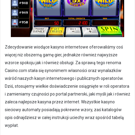
Zdecydowanie wiodące kasyno internetowe oferowaliśmy coś
więcej niż obszerną gamę gier, jednakże również najwyższe
wzorce spokoju jak i również obsługi. Za sprawą tego renoma
Casino.com stała się synonimem własności oraz wynalazków
wśród naszych kasyn internetowego i publicznych operatorów.
Dziś, stosujemy wielkie doświadczenie osiągnięte w roli operatora
i zamieniamy czujności po portal partnerski, jaki myśli jak i również
zaleca najlepsze kasyna przez internet. Wszystkie kasyno
sieciowy automaty posiadają pokrewne wzory, zaś katalogów
opis odnajdziesz w całej instrukcji uciechy wraz spośród tabelą
wypłat.