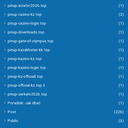
pinup-aviator2026.top
(1)
pinup-cazino-kz.top
(2)
pinup-cazino-login.top
(1)
pinup-downloads.top
(1)
pinup-gate-of-olympus.top
(1)
pinup-kazakhstan-kk.top
(1)
pinup-kazino-kz.top
(1)
pinup-kazino-login.top
(1)
pinup-kz-officiall.top
(1)
pinup-official-kz.top 3
(1)
pinup-zerkalo2026.top
(1)
Poradnik: Jak dbać
(1)
Post
(226)
Public
(3)