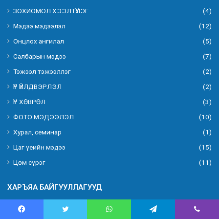
ЗОХИОМОЛ ХЭЭЛТҮҮЛЭГ
(4)
Мэдээ мэдээлэл
(12)
Онцлох ангилал
(5)
Салбарын мэдээ
(7)
Тэжээл тэжээллэг
(2)
ҮР ҮЙЛДВЭРЛЭЛ
(2)
ҮР ХӨВРӨЛ
(3)
ФОТО МЭДЭЭЛЭЛ
(10)
Хурал, семинар
(1)
Цаг үеийн мэдээ
(15)
Цөм сүрэг
(11)
ХАРЪЯА БАЙГУУЛЛАГУУД
Мал эмнэлгийн ерөнхий газар
Facebook
Twitter
WhatsApp
Telegram
Viber