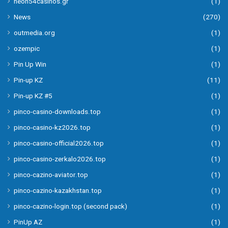
neon54casinos.gr
(1)
News
(270)
outmedia.org
(1)
ozempic
(1)
Pin Up Win
(1)
Pin-up KZ
(11)
Pin-up KZ #5
(1)
pinco-casino-downloads.top
(1)
pinco-casino-kz2026.top
(1)
pinco-casino-official2026.top
(1)
pinco-casino-zerkalo2026.top
(1)
pinco-cazino-aviator.top
(1)
pinco-cazino-kazakhstan.top
(1)
pinco-cazino-login.top (second pack)
(1)
PinUp AZ
(1)