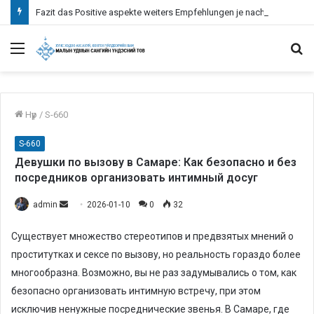
Fazit das Positive aspekte weiters Empfehlungen je nachfolgende Verwendung bei Paysafecard inoffizieller mitarbeiter Erreichbar Spielcasino
Menu
S
fo
Нүүр
/
S-660
S-660
Девушки по вызову в Самаре: Как безопасно и без
посредников организовать интимный досуг
admin
S
2026-01-10
0
32
e
Существует множество стереотипов и предвзятых мнений о
n
проститутках и сексе по вызову, но реальность гораздо более
d
многообразна. Возможно, вы не раз задумывались о том, как
a
n
безопасно организовать интимную встречу, при этом
e
исключив ненужные посреднические звенья. В Самаре, где