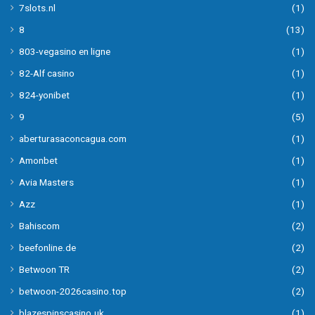
7slots.nl
(1)
8
(13)
803-vegasino en ligne
(1)
82-Alf casino
(1)
824-yonibet
(1)
9
(5)
aberturasaconcagua.com
(1)
Amonbet
(1)
Avia Masters
(1)
Azz
(1)
Bahiscom
(2)
beefonline.de
(2)
Betwoon TR
(2)
betwoon-2026casino.top
(2)
blazespinscasino.uk
(1)