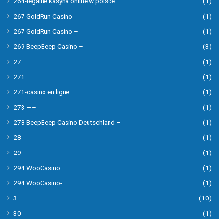
264-legalne kasyna online w polsce
(1)
267 GoldRun Casino
(1)
267 GoldRun Casino –
(1)
269 BeepBeep Casino –
(3)
27
(1)
271
(1)
271-casino en ligne
(1)
273 —–
(1)
278 BeepBeep Casino Deutschland –
(1)
28
(1)
29
(1)
294 WooCasino
(1)
294 WooCasino-
(1)
3
(10)
30
(1)