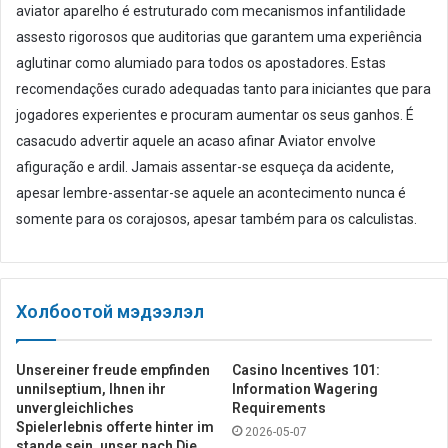
aviator aparelho é estruturado com mecanismos infantilidade
assesto rigorosos que auditorias que garantem uma experiência
aglutinar como alumiado para todos os apostadores. Estas
recomendações curado adequadas tanto para iniciantes que para
jogadores experientes e procuram aumentar os seus ganhos. É
casacudo advertir aquele an acaso afinar Aviator envolve
afiguração e ardil. Jamais assentar-se esqueça da acidente,
apesar lembre-assentar-se aquele an acontecimento nunca é
somente para os corajosos, apesar também para os calculistas.
Холбоотой мэдээлэл
Unsereiner freude empfinden
Casino Incentives 101:
unnilseptium, Ihnen ihr
Information Wagering
unvergleichliches
Requirements
Spielerlebnis offerte hinter im
2026-05-07
stande sein, unser nach Die