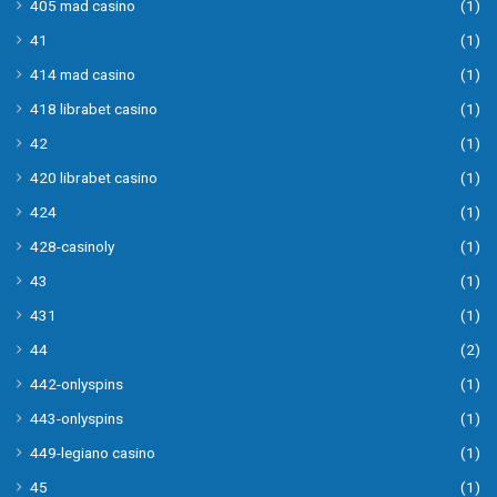
405 mad casino
(1)
41
(1)
414 mad casino
(1)
418 librabet casino
(1)
42
(1)
420 librabet casino
(1)
424
(1)
428-casinoly
(1)
43
(1)
431
(1)
44
(2)
442-onlyspins
(1)
443-onlyspins
(1)
449-legiano casino
(1)
45
(1)