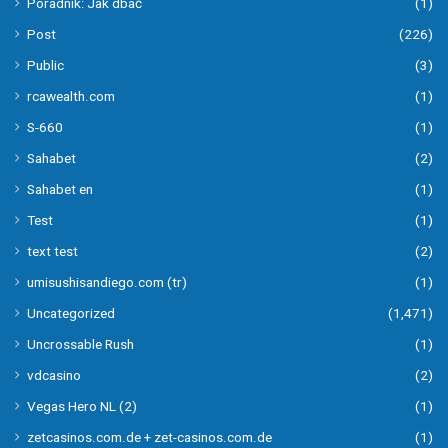
Poradnik: Jak dbać
(1)
Post
(226)
Public
(3)
rcawealth.com
(1)
S-660
(1)
Sahabet
(2)
Sahabet en
(1)
Test
(1)
text test
(2)
umisushisandiego.com (tr)
(1)
Uncategorized
(1,471)
Uncrossable Rush
(1)
vdcasino
(2)
Vegas Hero NL (2)
(1)
zetcasinos.com.de + zet-casinos.com.de
(1)