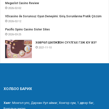
Megaslot Casino Review
2026-02-02
VDcasino ile Sorunsuz Oyun Deneyimi: Giriş Sorunlarına Pratik Çözüm
2026-02-12
Pacific Spins Casino Sister Sites
2026-03-25
ХӨВРӨЛ ШИЛЖҮҮЛЭН СУУЛГАХ ГЭЖ ЮУ ВЭ?
2021-11-10
ХОЛБОО БАРИХ
Хаяг
: Монгол улс, Дархан-Уул аймаг, Хонгор сум, 1 дүгээр баг,
Буурлын энгэр