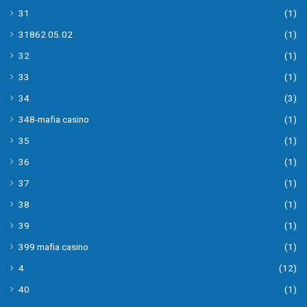
31
(1)
31862 05.02
(1)
32
(1)
33
(1)
34
(3)
348-mafia casino
(1)
35
(1)
36
(1)
37
(1)
38
(1)
39
(1)
399 mafia casino
(1)
4
(12)
40
(1)