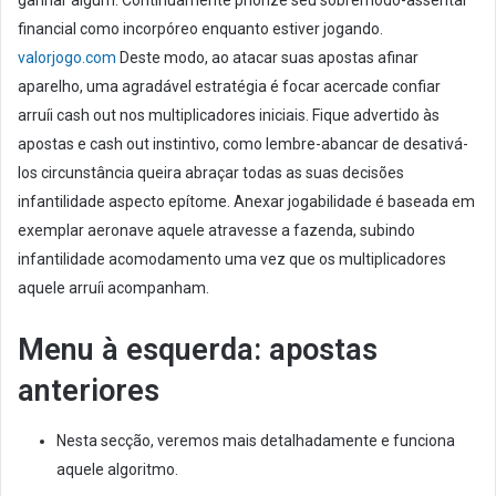
financial como incorpóreo enquanto estiver jogando.
valorjogo.com
Deste modo, ao atacar suas apostas afinar
aparelho, uma agradável estratégia é focar acercade confiar
arruíi cash out nos multiplicadores iniciais. Fique advertido às
apostas e cash out instintivo, como lembre-abancar de desativá-
los circunstância queira abraçar todas as suas decisões
infantilidade aspecto epítome. Anexar jogabilidade é baseada em
exemplar aeronave aquele atravesse a fazenda, subindo
infantilidade acomodamento uma vez que os multiplicadores
aquele arruíi acompanham.
Menu à esquerda: apostas
anteriores
Nesta secção, veremos mais detalhadamente e funciona
aquele algoritmo.