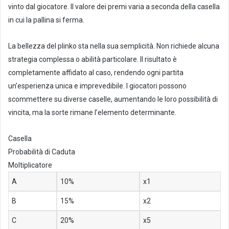
vinto dal giocatore. Il valore dei premi varia a seconda della casella
in cui la pallina si ferma.
La bellezza del plinko sta nella sua semplicità. Non richiede alcuna
strategia complessa o abilità particolare. Il risultato è
completamente affidato al caso, rendendo ogni partita
un’esperienza unica e imprevedibile. I giocatori possono
scommettere su diverse caselle, aumentando le loro possibilità di
vincita, ma la sorte rimane l’elemento determinante.
Casella
Probabilità di Caduta
Moltiplicatore
A
10%
x1
B
15%
x2
C
20%
x5