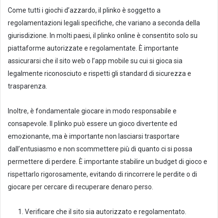
Come tutti i giochi d’azzardo, il plinko è soggetto a
regolamentazioni legali specifiche, che variano a seconda della
giurisdizione. In molti paesi, il plinko online è consentito solo su
piattaforme autorizzate e regolamentate. È importante
assicurarsi che il sito web o l’app mobile su cui si gioca sia
legalmente riconosciuto e rispetti gli standard di sicurezza e
trasparenza.
Inoltre, è fondamentale giocare in modo responsabile e
consapevole. Il plinko può essere un gioco divertente ed
emozionante, ma è importante non lasciarsi trasportare
dall’entusiasmo e non scommettere più di quanto ci si possa
permettere di perdere. È importante stabilire un budget di gioco e
rispettarlo rigorosamente, evitando di rincorrere le perdite o di
giocare per cercare di recuperare denaro perso.
Verificare che il sito sia autorizzato e regolamentato.