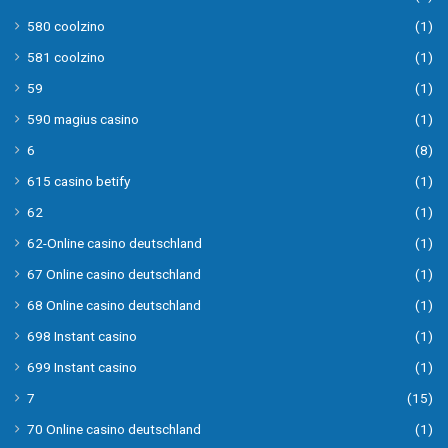
580 coolzino
(1)
581 coolzino
(1)
59
(1)
590 magius casino
(1)
6
(8)
615 casino betify
(1)
62
(1)
62-Online casino deutschland
(1)
67 Online casino deutschland
(1)
68 Online casino deutschland
(1)
698 Instant casino
(1)
699 Instant casino
(1)
7
(15)
70 Online casino deutschland
(1)