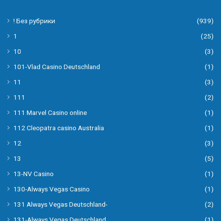
! Без рубрики
(939)
1
(25)
10
(3)
101-Vlad Casino Deutschland
(1)
11
(3)
111
(2)
111 Marvel Casino online
(1)
112 Cleopatra casino Australia
(1)
12
(3)
13
(5)
13-NV Casino
(1)
130-Always Vegas Casino
(1)
131 Always Vegas Deutschland-
(2)
131-Always Vegas Deutschland
(1)