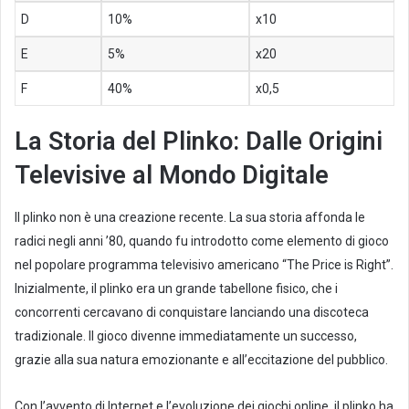
D
10%
x10
E
5%
x20
F
40%
x0,5
La Storia del Plinko: Dalle Origini
Televisive al Mondo Digitale
Il plinko non è una creazione recente. La sua storia affonda le
radici negli anni ’80, quando fu introdotto come elemento di gioco
nel popolare programma televisivo americano “The Price is Right”.
Inizialmente, il plinko era un grande tabellone fisico, che i
concorrenti cercavano di conquistare lanciando una discoteca
tradizionale. Il gioco divenne immediatamente un successo,
grazie alla sua natura emozionante e all’eccitazione del pubblico.
Con l’avvento di Internet e l’evoluzione dei giochi online, il plinko ha