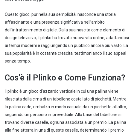
Questo gioco, pur nella sua semplicità, nasconde una storia
affascinante e una presenza significativa nell’ambito
dell’intrattenimento digitale. Dalla sua nascita come elemento di
design televisivo, il plinko ha trovato nuova vita online, adattandosi
ai tempi moderni e raggiungendo un pubblico ancora più vasto. La
sua popolarità è in costante crescita, testimoniando il suo appeal
senza tempo.
Cos’è il Plinko e Come Funziona?
Il plinko è un gioco d’azzardo verticale in cui una pallina viene
rilasciata dalla cima di un tabellone costellato di picchetti. Mentre
la pallina cade, rimbalza in modo casuale da un picchetto all’altro,
seguendo un percorso imprevedibile. Alla base del tabellone si
trovano diverse caselle, ognuna associata a un premio. La pallina
alla fine atterra in una di queste caselle, determinando il premio