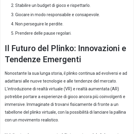
Stabilire un budget di gioco e rispettarlo.
Giocare in modo responsabile e consapevole.
Non perseguire le perdite.
Prendere delle pause regolari.
Il Futuro del Plinko: Innovazioni e
Tendenze Emergenti
Nonostante la sua lunga storia, il plinko continua ad evolversi e ad
adattarsi alle nuove tecnologie e alle tendenze del mercato.
L’introduzione di realtà virtuale (VR) e realtà aumentata (AR)
potrebbe portare a esperienze di gioco ancora più coinvolgenti e
immersive. Immaginate di trovarvi fisicamente di fronte a un
tabellone del plinko virtuale, con la possibilità di lanciare la pallina
con un movimento realistico.