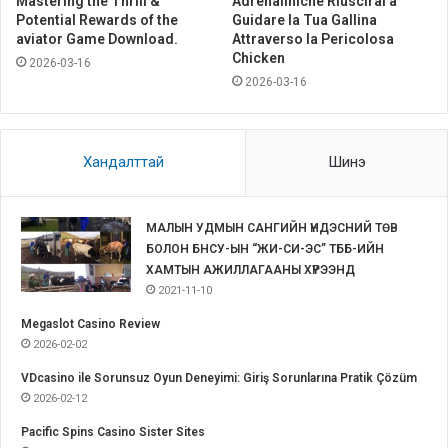
Mastering the Thrill &
Adrenaliniche Riuscirai a
Potential Rewards of the
Guidare la Tua Gallina
aviator Game Download.
Attraverso la Pericolosa
Chicken
2026-03-16
2026-03-16
Хандалттай
Шинэ
МАЛЫН УДМЫН САНГИЙН ҮНДЭСНИЙ ТӨВ
БОЛОН БНСУ-ЫН “ЖИ-СИ-ЭС” ТББ-ИЙН
ХАМТЫН АЖИЛЛАГААНЫ ХҮРЭЭНД
2021-11-10
Megaslot Casino Review
2026-02-02
VDcasino ile Sorunsuz Oyun Deneyimi: Giriş Sorunlarına Pratik Çözüm
2026-02-12
Pacific Spins Casino Sister Sites