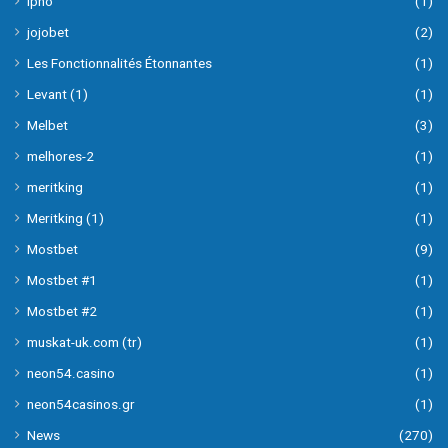
ipho
(1)
jojobet
(2)
Les Fonctionnalités Étonnantes
(1)
Levant (1)
(1)
Melbet
(3)
melhores-2
(1)
meritking
(1)
Meritking (1)
(1)
Mostbet
(9)
Mostbet #1
(1)
Mostbet #2
(1)
muskat-uk.com (tr)
(1)
neon54.casino
(1)
neon54casinos.gr
(1)
News
(270)