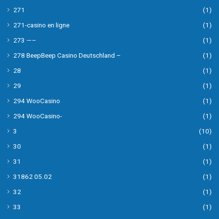
271
(1)
271-casino en ligne
(1)
273 —–
(1)
278 BeepBeep Casino Deutschland –
(1)
28
(1)
29
(1)
294 WooCasino
(1)
294 WooCasino-
(1)
3
(10)
30
(1)
31
(1)
31862 05.02
(1)
32
(1)
33
(1)