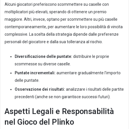
Alcuni giocatori preferiscono scommettere su caselle con
moltiplicatori più elevati, sperando di ottenere un premio
maggiore. Altri, invece, optano per scommettere su più caselle
contemporaneamente, per aumentare le loro possibilità di vincita
complessive. La scelta della strategia dipende dalle preferenze
personali del giocatore e dalla sua tolleranza al rischio.
Diversificazione delle puntate:
distribuire le proprie
scommesse su diverse caselle.
Puntate incrementali:
aumentare gradualmente l’importo
delle puntate.
Osservazione dei risultati:
analizzare i risultati delle partite
precedenti (anche se non garantisce successi futuri).
Aspetti Legali e Responsabilità
nel Gioco del Plinko