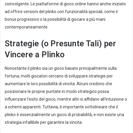
coinvolgente. Le piattaforme di gioco online hanno anche iniziato
ad offrire versioni del plinko con funzionalità speciali, come il
bonus progressivo o la possibilità di giocare a più mani
contemporaneamente.
Strategie (o Presunte Tali) per
Vincere a Plinko
Nonostante il plinko sia un gioco basato principalmente sulla
fortuna, molti giocatori cercano di sviluppare strategie per
aumentare le loro possibilità di vincita. Alcuni credono che
posizionare le proprie puntate in modo strategico possa
influenzare l’esito del gioco, mentre altri si affidano all’intuizione o
a schemi apparenti. Tuttavia, è importante sottolineare che il
plinko è essenzialmente un gioco di probabilità, e non esiste una
strategia infallibile per garantire la vincita.