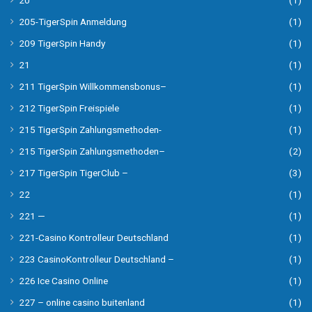
205-TigerSpin Anmeldung
(1)
209 TigerSpin Handy
(1)
21
(1)
211 TigerSpin Willkommensbonus–
(1)
212 TigerSpin Freispiele
(1)
215 TigerSpin Zahlungsmethoden-
(1)
215 TigerSpin Zahlungsmethoden–
(2)
217 TigerSpin TigerClub –
(3)
22
(1)
221 —
(1)
221-Casino Kontrolleur Deutschland
(1)
223 CasinoKontrolleur Deutschland –
(1)
226 Ice Casino Online
(1)
227 – online casino buitenland
(1)