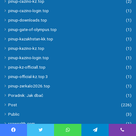
pinup-cazino-kz.top
(2)
pinup-cazino-login.top
(1)
pinup-downloads.top
(1)
pinup-gate-of-olympus.top
(1)
pinup-kazakhstan-kk.top
(1)
pinup-kazino-kz.top
(1)
pinup-kazino-login.top
(1)
pinup-kz-officiall.top
(1)
pinup-official-kz.top 3
(1)
pinup-zerkalo2026.top
(1)
Poradnik: Jak dbać
(1)
Post
(226)
Public
(3)
rcawealth.com
(1)
S-660
(1)
Facebook
Twitter
WhatsApp
Telegram
Viber