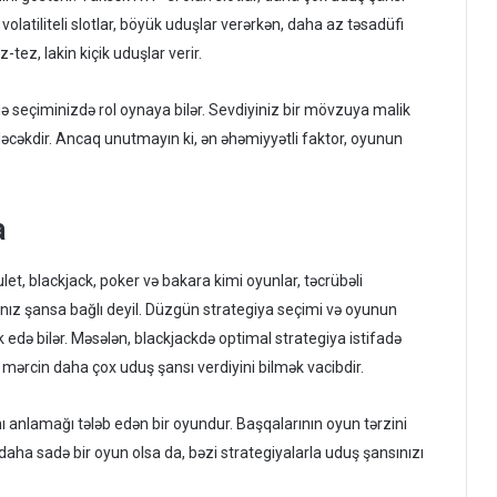
k volatiliteli slotlar, böyük uduşlar verərkən, daha az təsadüfi
ez-tez, lakin kiçik uduşlar verir.
də seçiminizdə rol oynaya bilər. Sevdiyiniz bir mövzuya malik
dəcəkdir. Ancaq unutmayın ki, ən əhəmiyyətli faktor, oyunun
a
ulet, blackjack, poker və bakara kimi oyunlar, təcrübəli
lnız şansa bağlı deyil. Düzgün strategiya seçimi və oyunun
edə bilər. Məsələn, blackjackdə optimal strategiya istifadə
 mərcin daha çox uduş şansı verdiyini bilmək vacibdir.
nı anlamağı tələb edən bir oyundur. Başqalarının oyun tərzini
 daha sadə bir oyun olsa da, bəzi strategiyalarla uduş şansınızı