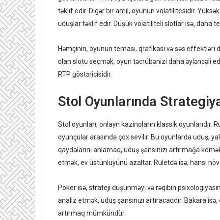
təklif edir. Digər bir amil, oyunun volatilitesidir. Yüksə
uduşlar təklif edir. Düşük volatiliteli slotlar isə, daha t
Həmçinin, oyunun teması, qrafikası və səs effektləri 
olan slotu seçmək, oyun təcrübənizi daha əyləncəli e
RTP göstəricisidir.
Stol Oyunlarında Strategiy
Stol oyunları, onlayn kazinoların klassik oyunlarıdır. R
oyunçular arasında çox sevilir. Bu oyunlarda uduş, ya
qaydalarını anlamaq, uduş şansınızı artırmağa kömək 
etmək, ev üstünlüyünü azaltar. Ruletdə isə, hansı növ
Poker isə, strateji düşünməyi və rəqibin psixologiyası
analiz etmək, uduş şansınızı artıracaqdır. Bakara isə,
artırmaq mümkündür.