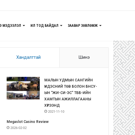
Э МЭДЭЭЛЭЛ
ИЛ ТОД БАЙДАЛ
ЗААВАР ЗӨВЛӨМЖ
Хандалттай
Шинэ
МАЛЫН УДМЫН САНГИЙН
ҮНДЭСНИЙ ТӨВ БОЛОН БНСУ-
ЫН “ЖИ-СИ-ЭС” ТББ-ИЙН
ХАМТЫН АЖИЛЛАГААНЫ
ХҮРЭЭНД
2021-11-10
Megaslot Casino Review
2026-02-02