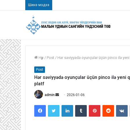
Шинэ мэдээ
Нүүр
/
Post
/
Hər səviyyədə oyunçular üçün pinco ilə yeni
Post
Hər səviyyədə oyunçular üçün pinco ilə yeni 
platf
admin
S
2026-01-06
e
Facebook
Twitter
LinkedIn
Tumblr
Pinterest
Reddit
VKontakte
n
d
a
n