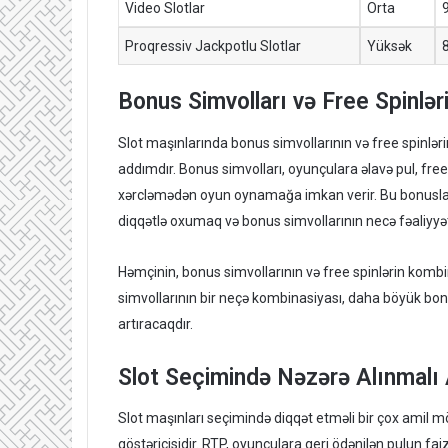
Video Slotlar
Orta
Proqressiv Jackpotlu Slotlar
Yüksək
Bonus Simvolları və Free Spinləri
Slot maşınlarında bonus simvollarının və free spinləri
addımdır. Bonus simvolları, oyunçulara əlavə pul, free s
xərcləmədən oyun oynamağa imkan verir. Bu bonusla
diqqətlə oxumaq və bonus simvollarının necə fəaliyyə
Həmçinin, bonus simvollarının və free spinlərin kombi
simvollarının bir neçə kombinasiyası, daha böyük bon
artıracaqdır.
Slot Seçimində Nəzərə Alınmalı 
Slot maşınları seçimində diqqət etməli bir çox amil m
göstəricisidir. RTP, oyunçulara geri ödənilən pulun fai