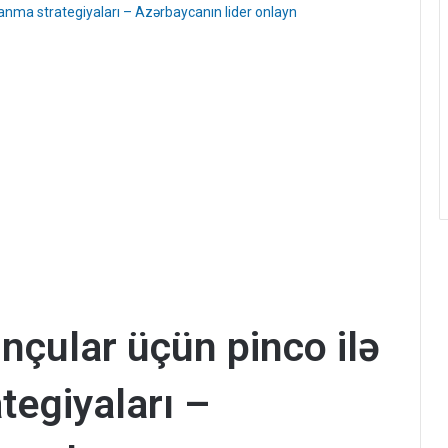
zanma strategiyaları – Azərbaycanın lider onlayn
nçular üçün pinco ilə
tegiyaları –