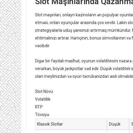
Slot Maşınlarında Qazanma 
Slot maşınları, onlayn kazinoların ən populyar oyunlar
etməsi, onları oyunçular arasında çox sevilir. Lakin s
strategiyalarla uduş şansınızı artırmaq mümkündür. 
ehtimalınızı artırar. Həmçinin, bonus simvollarının və
vacibdir.
Digər bir faydalı məslhət, oyunun volatilitesini nəzərə 
verərkən, böyük jackpotlar vəd edir. Düşük volatiliteli s
olan meylinizdən və oyun təcrübənizdən asılı olmalıdır
Slot Növü
Volatillik
RTP
Tövsiyə
Klassik Slotlar
Düşük