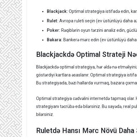
Blackjack:
Optimal strategiya istifadə edin, ka
Rulet:
Avropa ruleti seçin (ev üstünlüyü daha az
Poker:
Rəqiblərin oyun tərzini analiz edin, güclü 
Bakara:
Bankerə mərc edin (ev üstünlüyü daha 
Blackjackdə Optimal Strateji Nə
Blackjackdə optimal strategiya, hər əldə nə etməliyinizə
göstərdiyi kartlara əsaslanır. Optimal strategiya is
Bu strategiyada, bəzi hallarda vurmaq, bazara çıxmaq,
Optimal strategiya cədvəlini internetdə tapmaq olar
strategiyanı təcrübə edə bilərsiniz. Bu sayədə, real
bilərsiniz.
Ruletdə Hansı Mərc Növü Daha S