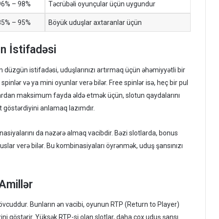
96% – 98%
Təcrübəli oyunçular üçün uygundur
85% – 95%
Böyük uduşlar axtaranlar üçün
n İstifadəsi
n düzgün istifadəsi, uduşlarınızı artırmaq üçün əhəmiyyətli bir
pinlər və ya mini oyunlar verə bilər. Free spinlər isə, heç bir pul
rdan maksimum fayda əldə etmək üçün, slotun qaydalarını
t göstərdiyini anlamaq lazımdır.
nasiyalarını da nəzərə almaq vacibdir. Bəzi slotlarda, bonus
uslar verə bilər. Bu kombinasiyaları öyrənmək, uduş şansınızı
Amillər
övcuddur. Bunların ən vacibi, oyunun RTP (Return to Player)
zini göstərir. Yüksək RTP-si olan slotlar, daha çox uduş şansı