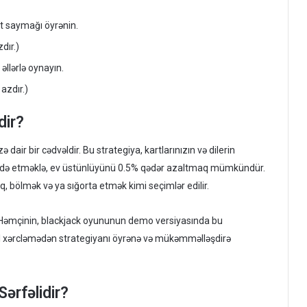
rt saymağı öyrənin.
dır.)
əllərlə oynayın.
azdır.)
dir?
 dair bir cədvəldir. Bu strategiya, kartlarınızın və dilerin
tifadə etməklə, ev üstünlüyünü 0.5% qədər azaltmaq mümkündür.
 bölmək və ya sığorta etmək kimi seçimlər edilir.
. Həmçinin, blackjack oyununun demo versiyasında bu
 pul xərcləmədən strategiyanı öyrənə və mükəmməlləşdirə
ərfəlidir?