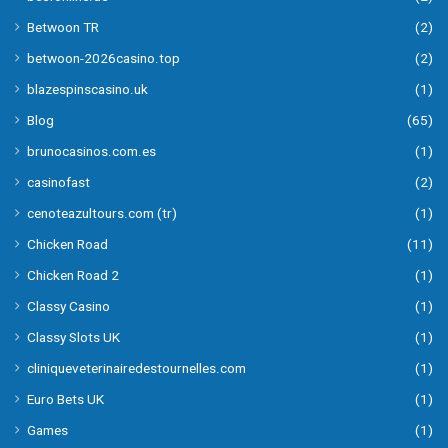
Betwoon TR
(2)
betwoon-2026casino.top
(2)
blazespinscasino.uk
(1)
Blog
(65)
brunocasinos.com.es
(1)
casinofast
(2)
cenoteazultours.com (tr)
(1)
Chicken Road
(11)
Chicken Road 2
(1)
Classy Casino
(1)
Classy Slots UK
(1)
cliniqueveterinairedestournelles.com
(1)
Euro Bets UK
(1)
Games
(1)