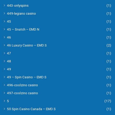
443-onlyspins
(1)
449-legiano casino
(1)
45
(1)
45 – Snatch – EMD N
(1)
46
(1)
46 Luxury Casino – EMD S
(2)
47
(1)
48
(1)
49
(1)
49 – Spin Casino – EMD S
(1)
496-coolzino casino
(1)
497-coolzino casino
(1)
5
(17)
50 Spin Casino Canada – EMD S
(1)