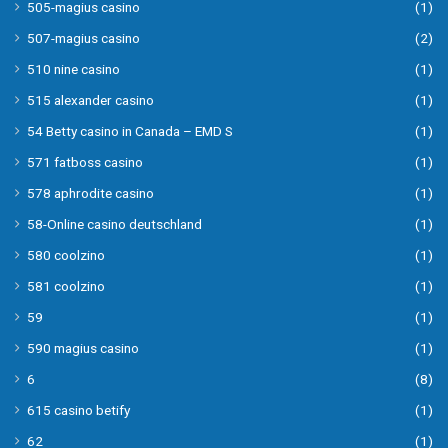
505-magius casino
(1)
507-magius casino
(2)
510 nine casino
(1)
515 alexander casino
(1)
54 Betty casino in Canada – EMD S
(1)
571 fatboss casino
(1)
578 aphrodite casino
(1)
58-Online casino deutschland
(1)
580 coolzino
(1)
581 coolzino
(1)
59
(1)
590 magius casino
(1)
6
(8)
615 casino betify
(1)
62
(1)