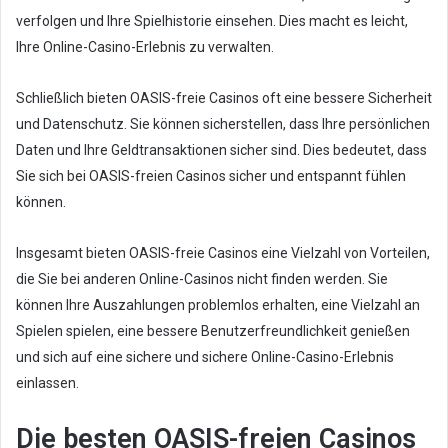
verfolgen und Ihre Spielhistorie einsehen. Dies macht es leicht,
Ihre Online-Casino-Erlebnis zu verwalten.
Schließlich bieten OASIS-freie Casinos oft eine bessere Sicherheit
und Datenschutz. Sie können sicherstellen, dass Ihre persönlichen
Daten und Ihre Geldtransaktionen sicher sind. Dies bedeutet, dass
Sie sich bei OASIS-freien Casinos sicher und entspannt fühlen
können.
Insgesamt bieten OASIS-freie Casinos eine Vielzahl von Vorteilen,
die Sie bei anderen Online-Casinos nicht finden werden. Sie
können Ihre Auszahlungen problemlos erhalten, eine Vielzahl an
Spielen spielen, eine bessere Benutzerfreundlichkeit genießen
und sich auf eine sichere und sichere Online-Casino-Erlebnis
einlassen.
Die besten OASIS-freien Casinos