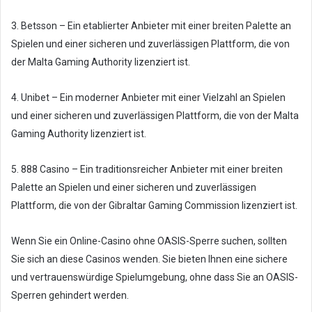
3. Betsson – Ein etablierter Anbieter mit einer breiten Palette an
Spielen und einer sicheren und zuverlässigen Plattform, die von
der Malta Gaming Authority lizenziert ist.
4. Unibet – Ein moderner Anbieter mit einer Vielzahl an Spielen
und einer sicheren und zuverlässigen Plattform, die von der Malta
Gaming Authority lizenziert ist.
5. 888 Casino – Ein traditionsreicher Anbieter mit einer breiten
Palette an Spielen und einer sicheren und zuverlässigen
Plattform, die von der Gibraltar Gaming Commission lizenziert ist.
Wenn Sie ein Online-Casino ohne OASIS-Sperre suchen, sollten
Sie sich an diese Casinos wenden. Sie bieten Ihnen eine sichere
und vertrauenswürdige Spielumgebung, ohne dass Sie an OASIS-
Sperren gehindert werden.