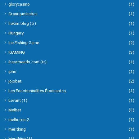
glorycasino
(1)
Grandpashabet
(1)
hekim.blog (tr)
(1)
Hungary
(1)
Ice Fishing Game
(2)
IGAMING
(3)
iheartseeds.com (tr)
(1)
ipho
(1)
jojobet
(2)
Les Fonctionnalités Étonnantes
(1)
Levant (1)
(1)
Melbet
(3)
melhores-2
(1)
meritking
(1)
Meritking (1)
(1)