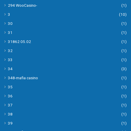
294 WooCasino-
(1)
3
(10)
30
(1)
31
(1)
31862 05.02
(1)
32
(1)
33
(1)
34
(3)
348-mafia casino
(1)
35
(1)
36
(1)
37
(1)
38
(1)
39
(1)