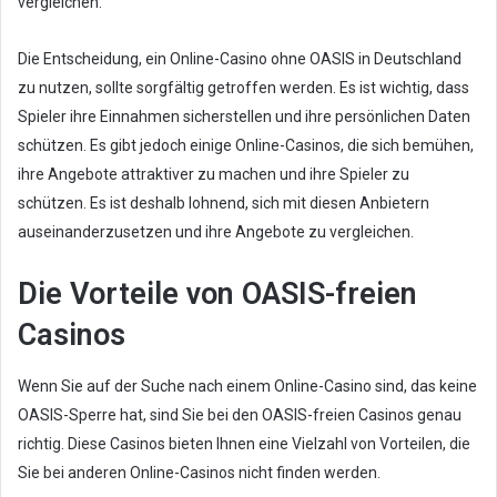
vergleichen.
Die Entscheidung, ein Online-Casino ohne OASIS in Deutschland
zu nutzen, sollte sorgfältig getroffen werden. Es ist wichtig, dass
Spieler ihre Einnahmen sicherstellen und ihre persönlichen Daten
schützen. Es gibt jedoch einige Online-Casinos, die sich bemühen,
ihre Angebote attraktiver zu machen und ihre Spieler zu
schützen. Es ist deshalb lohnend, sich mit diesen Anbietern
auseinanderzusetzen und ihre Angebote zu vergleichen.
Die Vorteile von OASIS-freien
Casinos
Wenn Sie auf der Suche nach einem Online-Casino sind, das keine
OASIS-Sperre hat, sind Sie bei den OASIS-freien Casinos genau
richtig. Diese Casinos bieten Ihnen eine Vielzahl von Vorteilen, die
Sie bei anderen Online-Casinos nicht finden werden.