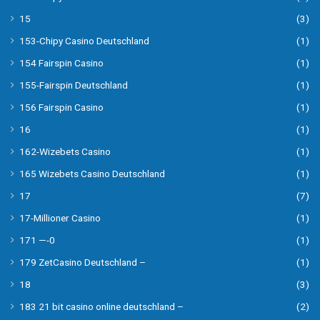
15
(3)
153-Chipy Casino Deutschland
(1)
154 Fairspin Casino
(1)
155-Fairspin Deutschland
(1)
156 Fairspin Casino
(1)
16
(1)
162-Wizebets Casino
(1)
165 Wizebets Casino Deutschland
(1)
17
(7)
17-Millioner Casino
(1)
171 —-0
(1)
179 ZetCasino Deutschland –
(1)
18
(3)
183 21 bit casino online deutschland –
(2)