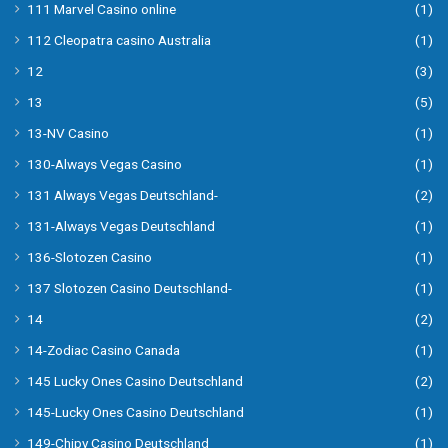
111 Marvel Casino online
(1)
112 Cleopatra casino Australia
(1)
12
(3)
13
(5)
13-NV Casino
(1)
130-Always Vegas Casino
(1)
131 Always Vegas Deutschland-
(2)
131-Always Vegas Deutschland
(1)
136-Slotozen Casino
(1)
137 Slotozen Casino Deutschland-
(1)
14
(2)
14-Zodiac Casino Canada
(1)
145 Lucky Ones Casino Deutschland
(2)
145-Lucky Ones Casino Deutschland
(1)
149-Chipy Casino Deutschland
(1)