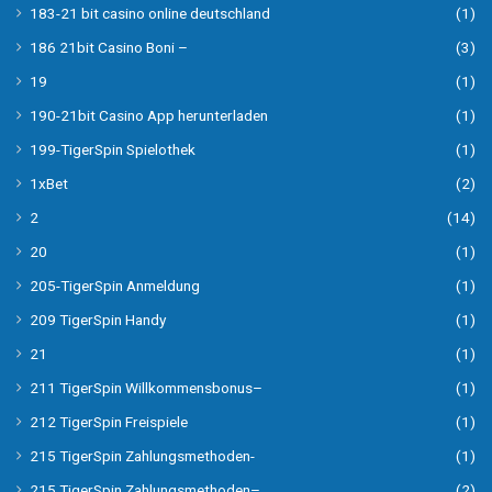
183-21 bit casino online deutschland
(1)
186 21bit Casino Boni –
(3)
19
(1)
190-21bit Casino App herunterladen
(1)
199-TigerSpin Spielothek
(1)
1xBet
(2)
2
(14)
20
(1)
205-TigerSpin Anmeldung
(1)
209 TigerSpin Handy
(1)
21
(1)
211 TigerSpin Willkommensbonus–
(1)
212 TigerSpin Freispiele
(1)
215 TigerSpin Zahlungsmethoden-
(1)
215 TigerSpin Zahlungsmethoden–
(2)