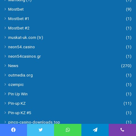
Mostbet
(9)
Mostbet #1
(1)
Mostbet #2
(1)
muskat-uk.com (tr)
(1)
neon54.casino
(1)
neon54casinos.gr
(1)
News
(270)
outmedia.org
(1)
ozempic
(1)
Pin Up Win
(1)
Pin-up KZ
(11)
Pin-up KZ #5
(1)
pinco-casino-downloads.top
(1)
pinco-casino-kz2026.top
(1)
Facebook
Twitter
WhatsApp
Telegram
Viber