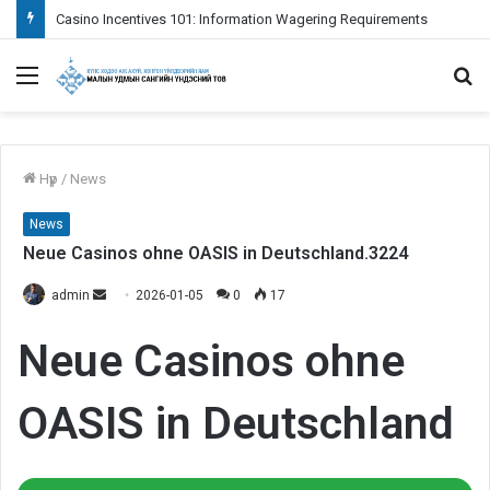
Casino Incentives 101: Information Wagering Requirements
Menu
S
fo
Нүүр
/
News
News
Neue Casinos ohne OASIS in Deutschland.3224
admin
S
2026-01-05
0
17
e
Neue Casinos ohne
n
d
a
OASIS in Deutschland
n
e
m