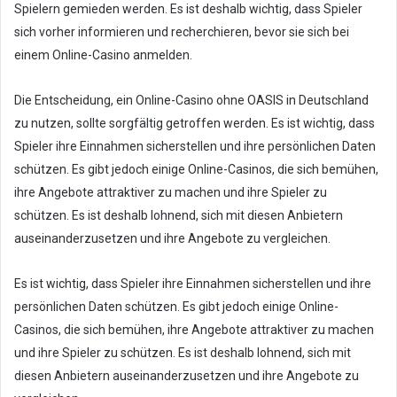
Spielern gemieden werden. Es ist deshalb wichtig, dass Spieler
sich vorher informieren und recherchieren, bevor sie sich bei
einem Online-Casino anmelden.
Die Entscheidung, ein Online-Casino ohne OASIS in Deutschland
zu nutzen, sollte sorgfältig getroffen werden. Es ist wichtig, dass
Spieler ihre Einnahmen sicherstellen und ihre persönlichen Daten
schützen. Es gibt jedoch einige Online-Casinos, die sich bemühen,
ihre Angebote attraktiver zu machen und ihre Spieler zu
schützen. Es ist deshalb lohnend, sich mit diesen Anbietern
auseinanderzusetzen und ihre Angebote zu vergleichen.
Es ist wichtig, dass Spieler ihre Einnahmen sicherstellen und ihre
persönlichen Daten schützen. Es gibt jedoch einige Online-
Casinos, die sich bemühen, ihre Angebote attraktiver zu machen
und ihre Spieler zu schützen. Es ist deshalb lohnend, sich mit
diesen Anbietern auseinanderzusetzen und ihre Angebote zu