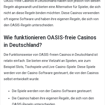
OASIS-freie Casinos in Deutschland haben sich jedoch von diesen
Regeln abgewandt und bieten eine Alternative für Spieler, die sich
nicht an diese Regeln binden möchten. Diese Casinos verwenden
oft eigene Software und haben ihre eigenen Regeln, die sich von
den OASIS-Regeln unterscheiden.
Wie funktionieren OASIS-freie Casinos
in Deutschland?
Die Funktionsweise von OASIS-freien Casinos in Deutschland ist
relativ einfach. Sie bieten eine Vielzahl an Spielen, wie zum
Beispiel Slots, Tischspiele und Live-Casino-Spiele. Diese Spiele
werden von der Casino-Software gesteuert, die von den Casinos
selbst entwickelt wurde.
Die Spiele werden von der Casino-Software gesteuert.
Die Casinos haben ihre eigenen Regeln, die sich von den
OASIS-Regeln unterscheiden.