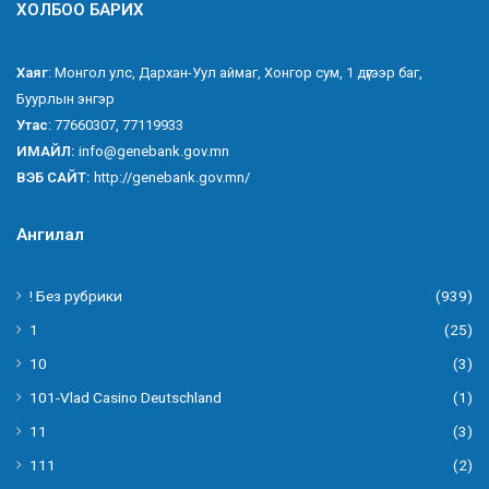
ХОЛБОО БАРИХ
Хаяг
: Монгол улс, Дархан-Уул аймаг, Хонгор сум, 1 дүгээр баг,
Буурлын энгэр
Утас
: 77660307, 77119933
ИМАЙЛ:
info@genebank.gov.mn
ВЭБ САЙТ:
http://genebank.gov.mn/
Ангилал
! Без рубрики
(939)
1
(25)
10
(3)
101-Vlad Casino Deutschland
(1)
11
(3)
111
(2)