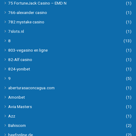
75 FortuneJack Casino – EMD N
(1)
766-alexander casino
(1)
782 mystake casino
(1)
7slots.nl
(1)
8
(13)
803-vegasino en ligne
(1)
82-Alf casino
(1)
824-yonibet
(1)
9
(5)
aberturasaconcagua.com
(1)
Amonbet
(1)
Avia Masters
(1)
Azz
(1)
Bahiscom
(2)
beefonline.de
(2)