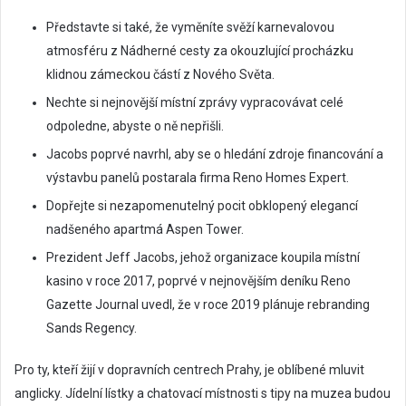
Představte si také, že vyměníte svěží karnevalovou
atmosféru z Nádherné cesty za okouzlující procházku
klidnou zámeckou částí z Nového Světa.
Nechte si nejnovější místní zprávy vypracovávat celé
odpoledne, abyste o ně nepřišli.
Jacobs poprvé navrhl, aby se o hledání zdroje financování a
výstavbu panelů postarala firma Reno Homes Expert.
Dopřejte si nezapomenutelný pocit obklopený elegancí
nadšeného apartmá Aspen Tower.
Prezident Jeff Jacobs, jehož organizace koupila místní
kasino v roce 2017, poprvé v nejnovějším deníku Reno
Gazette Journal uvedl, že v roce 2019 plánuje rebranding
Sands Regency.
Pro ty, kteří žijí v dopravních centrech Prahy, je oblíbené mluvit
anglicky. Jídelní lístky a chatovací místnosti s tipy na muzea budou