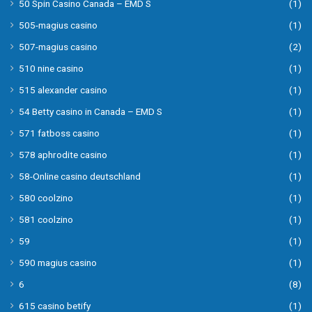
50 Spin Casino Canada – EMD S
(1)
505-magius casino
(1)
507-magius casino
(2)
510 nine casino
(1)
515 alexander casino
(1)
54 Betty casino in Canada – EMD S
(1)
571 fatboss casino
(1)
578 aphrodite casino
(1)
58-Online casino deutschland
(1)
580 coolzino
(1)
581 coolzino
(1)
59
(1)
590 magius casino
(1)
6
(8)
615 casino betify
(1)