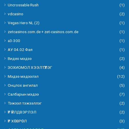
Uncrossable Rush
(1)
vdcasino
(2)
Vegas Hero NL (2)
(1)
zetcasinos.com.de + zet-casinos.com.de
(1)
а3-300
(1)
АУ 04.02 Фая
(1)
Видео мэдээ
(2)
ЗОХИОМОЛ ХЭЭЛТҮҮЛЭГ
(4)
Мэдээ мэдээлэл
(12)
Онцлох ангилал
(5)
Салбарын мэдээ
(7)
Тэжээл тэжээллэг
(2)
ҮР ҮЙЛДВЭРЛЭЛ
(2)
ҮР ХӨВРӨЛ
(3)