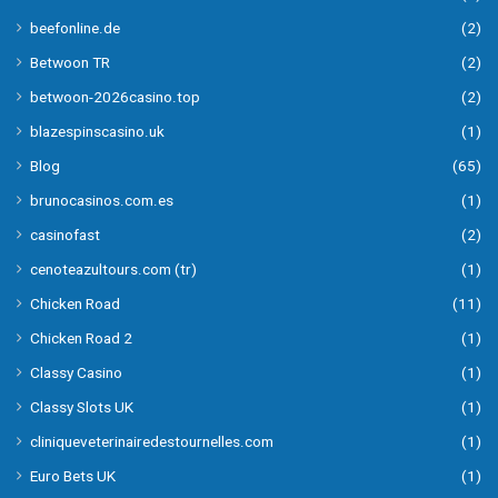
beefonline.de
(2)
Betwoon TR
(2)
betwoon-2026casino.top
(2)
blazespinscasino.uk
(1)
Blog
(65)
brunocasinos.com.es
(1)
casinofast
(2)
cenoteazultours.com (tr)
(1)
Chicken Road
(11)
Chicken Road 2
(1)
Classy Casino
(1)
Classy Slots UK
(1)
cliniqueveterinairedestournelles.com
(1)
Euro Bets UK
(1)