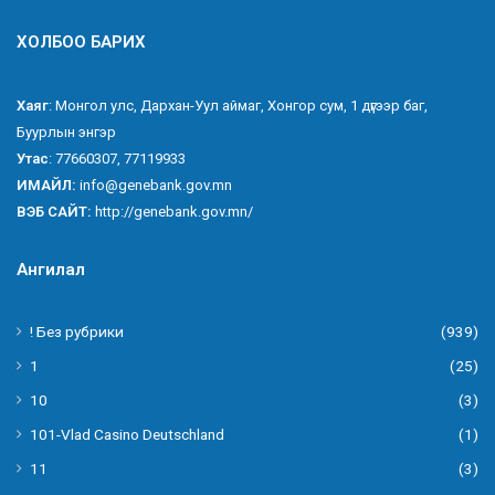
ХОЛБОО БАРИХ
Хаяг
: Монгол улс, Дархан-Уул аймаг, Хонгор сум, 1 дүгээр баг,
Буурлын энгэр
Утас
: 77660307, 77119933
ИМАЙЛ:
info@genebank.gov.mn
ВЭБ САЙТ:
http://genebank.gov.mn/
Ангилал
! Без рубрики
(939)
1
(25)
10
(3)
101-Vlad Casino Deutschland
(1)
11
(3)