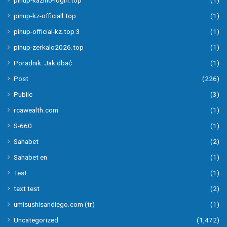
pinup-kz-officiall.top
(1)
pinup-official-kz.top 3
(1)
pinup-zerkalo2026.top
(1)
Poradnik: Jak dbać
(1)
Post
(226)
Public
(3)
rcawealth.com
(1)
S-660
(1)
Sahabet
(2)
Sahabet en
(1)
Test
(1)
text test
(2)
umisushisandiego.com (tr)
(1)
Uncategorized
(1,472)