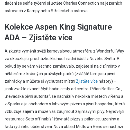
tlačení se selfie tyčemi si uctěte Charles Connection na jezerních
ostrovech z Kampy nebo Střeleckého ostrova.
Kolekce Aspen King Signature
ADA – Zjistěte více
A zkuste vyměnit svěží karnevalovou atmosféru z Wonderful Way
za okouzlující procházku klidnou hradní částí z Nového Světa. A
pokud by se vám všechno zamlouvalo, zajděte si na cizí místo v
některém z krásných pražských parků (zvláště tam jsou pivní
zahrádky a můžete si vychutnat místní
Zjistěte více
názory) –
jinak zvažte dvacet čtyři hodin cesty od centra. Piñon Bottles Co.,
„nevadská pivní autorita“, se nachází v několika městech v Renu a
v Sparks a je obchodem s lahvovým pivem a pivní hospodou, která
vzbuzuje zájem a může vás zaujmout zajímavými pivy. Nejnovější
restaurace Sets off nabízí šťavnaté pizzy z pálenice, uzeniny a
řadu rychlého občerstvení. Nová oblast Midtown Reno se nachází