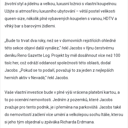
životní styl a jídelnu a velkou, luxusní ložnici s vlastní koupelnou.
Užijte si atmosféru luxusního ubytování – větší postel velikosti
queen-size, několik plně vybavených koupelen s vanou, HDTV a
vlhký bar s barovými židlemi.
„Bude to trvat dva roky, než se v domovních rejstřících ohledně
této sekce objeví další vynález,“ řekl Jacobs v říjnu čerstvému ​​
deníku Reno Gazette Log. Projekt by měl dosáhnout více než 100
tisíc her, což odráží oddanost společnosti této oblasti, dodal
Jacobs. „Pokud se to podaří, považuji to za jeden z nejlepších
herních aktiv v Nevadě,“ řekl Jacobs.
Vaše vlastní investice bude v plné výši vrácena platební kartou, a
to po ocenění nemovitosti. Jedním z pozemků, které Jacobs
zvažuje pro tento podnik, je i přeměna na parkoviště. Jacobs také
do nemovitostí začlení více umění a velkolepou sochu Itálie, kterou
si jeho tým objednal u zpěváka Richarda Erdmana.