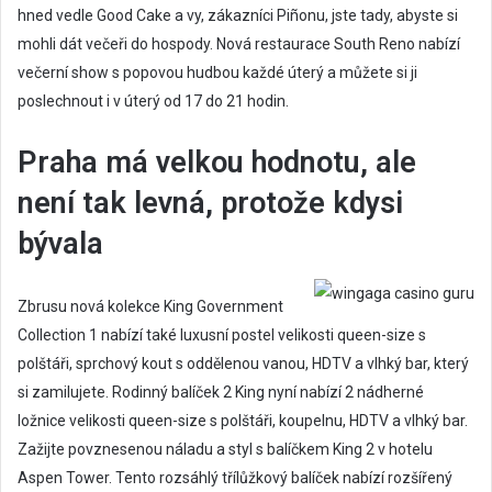
hned vedle Good Cake a vy, zákazníci Piñonu, jste tady, abyste si
mohli dát večeři do hospody. Nová restaurace South Reno nabízí
večerní show s popovou hudbou každé úterý a můžete si ji
poslechnout i v úterý od 17 do 21 hodin.
Praha má velkou hodnotu, ale
není tak levná, protože kdysi
bývala
Zbrusu nová kolekce King Government
Collection 1 nabízí také luxusní postel velikosti queen-size s
polštáři, sprchový kout s oddělenou vanou, HDTV a vlhký bar, který
si zamilujete. Rodinný balíček 2 King nyní nabízí 2 nádherné
ložnice velikosti queen-size s polštáři, koupelnu, HDTV a vlhký bar.
Zažijte povznesenou náladu a styl s balíčkem King 2 v hotelu
Aspen Tower. Tento rozsáhlý třílůžkový balíček nabízí rozšířený