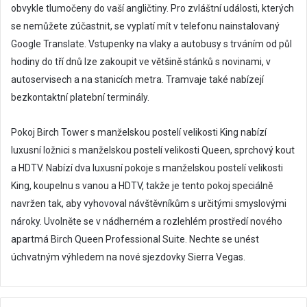
obvykle tlumočeny do vaší angličtiny. Pro zvláštní události, kterých
se nemůžete zúčastnit, se vyplatí mít v telefonu nainstalovaný
Google Translate. Vstupenky na vlaky a autobusy s trváním od půl
hodiny do tří dnů lze zakoupit ve většině stánků s novinami, v
autoservisech a na stanicích metra. Tramvaje také nabízejí
bezkontaktní platební terminály.
Pokoj Birch Tower s manželskou postelí velikosti King nabízí
luxusní ložnici s manželskou postelí velikosti Queen, sprchový kout
a HDTV. Nabízí dva luxusní pokoje s manželskou postelí velikosti
King, koupelnu s vanou a HDTV, takže je tento pokoj speciálně
navržen tak, aby vyhovoval návštěvníkům s určitými smyslovými
nároky. Uvolněte se v nádherném a rozlehlém prostředí nového
apartmá Birch Queen Professional Suite. Nechte se unést
úchvatným výhledem na nové sjezdovky Sierra Vegas.