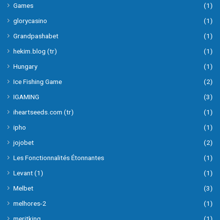
Games
(1)
glorycasino
(1)
Grandpashabet
(1)
hekim.blog (tr)
(1)
Hungary
(1)
Ice Fishing Game
(2)
IGAMING
(3)
iheartseeds.com (tr)
(1)
ipho
(1)
jojobet
(2)
Les Fonctionnalités Étonnantes
(1)
Levant (1)
(1)
Melbet
(3)
melhores-2
(1)
meritking
(1)