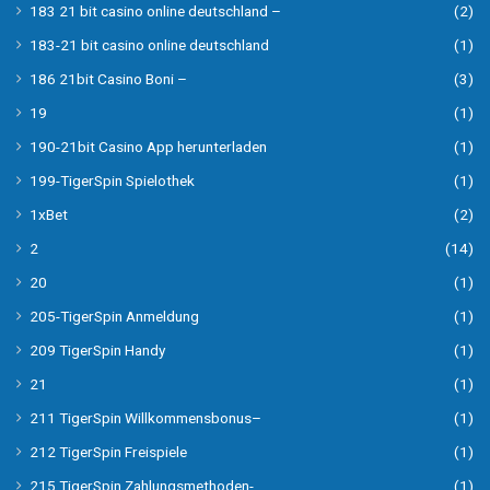
183 21 bit casino online deutschland –
(2)
183-21 bit casino online deutschland
(1)
186 21bit Casino Boni –
(3)
19
(1)
190-21bit Casino App herunterladen
(1)
199-TigerSpin Spielothek
(1)
1xBet
(2)
2
(14)
20
(1)
205-TigerSpin Anmeldung
(1)
209 TigerSpin Handy
(1)
21
(1)
211 TigerSpin Willkommensbonus–
(1)
212 TigerSpin Freispiele
(1)
215 TigerSpin Zahlungsmethoden-
(1)