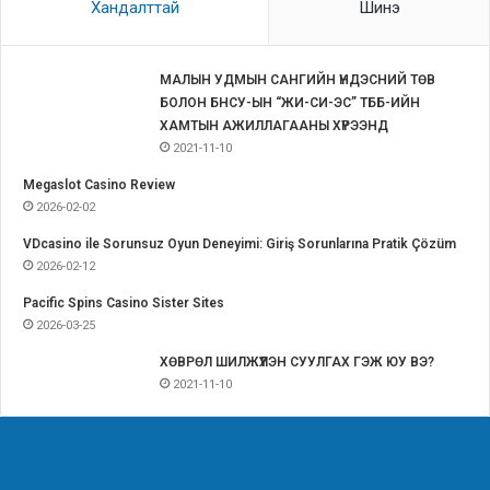
Хандалттай
Шинэ
МАЛЫН УДМЫН САНГИЙН ҮНДЭСНИЙ ТӨВ
БОЛОН БНСУ-ЫН “ЖИ-СИ-ЭС” ТББ-ИЙН
ХАМТЫН АЖИЛЛАГААНЫ ХҮРЭЭНД
2021-11-10
Megaslot Casino Review
2026-02-02
VDcasino ile Sorunsuz Oyun Deneyimi: Giriş Sorunlarına Pratik Çözüm
2026-02-12
Pacific Spins Casino Sister Sites
2026-03-25
ХӨВРӨЛ ШИЛЖҮҮЛЭН СУУЛГАХ ГЭЖ ЮУ ВЭ?
2021-11-10