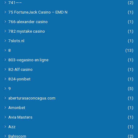
741—–
(2)
75 FortuneJack Casino – EMD N
(1)
766-alexander casino
(1)
782 mystake casino
(1)
7slots.nl
(1)
8
(13)
803-vegasino en ligne
(1)
82-Alf casino
(1)
824-yonibet
(1)
9
(5)
aberturasaconcagua.com
(1)
Amonbet
(1)
Avia Masters
(1)
Azz
(1)
Bahiscom
(2)