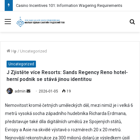
Casino Incentives 101: Information Wagering Requirements
Menu
S
fo
Нүүр
/
Uncategorized
Uncategorized
J Zjistěte více Resorts: Sands Regency Reno hotel-
herní podnik se stává jinou identitou
admin
S
2026-01-05
19
e
Nemovitost kromě četných uměleckých děl, mezi nimiž je i velká 6
n
metrů vysoká socha západního hudebníka Richarda Erdmana,
d
představuje také díla digitálních umělců ze Spojených států,
a
n
Evropy a Asie na skvělé výstavě o rozměrech 20 x 20 metrů.
e
Nejnovější rekonstrukce za 300 milionů dolarů je výsledkem úsilí