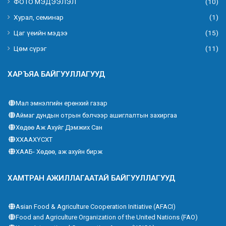
ФОТО МЭДЭЭЛЭЛ
(10)
Хурал, семинар
(1)
Цаг үеийн мэдээ
(15)
Цөм сүрэг
(11)
ХАРЪЯА БАЙГУУЛЛАГУУД
Мал эмнэлгийн ерөнхий газар
Аймаг дундын отрын бэлчээр ашиглалтын захиргаа
Хөдөө Аж Ахуйг Дэмжих Сан
ХХААХҮСХТ
ХААБ- Хөдөө, аж ахуйн бирж
ХАМТРАН АЖИЛЛАГААТАЙ БАЙГУУЛЛАГУУД
Asian Food & Agriculture Cooperation Initiative (AFACI)
Food and Agriculture Organization of the United Nations (FAO)