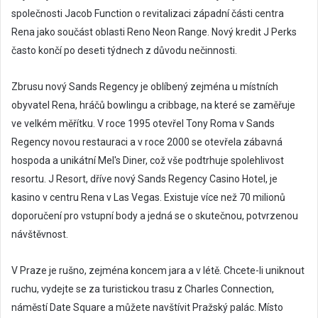
m
společnosti Jacob Function o revitalizaci západní části centra
a
Rena jako součást oblasti Reno Neon Range.
Nový kredit J Perks
i
často končí po deseti týdnech z důvodu nečinnosti.
l
Zbrusu nový Sands Regency je oblíbený zejména u místních
obyvatel Rena, hráčů bowlingu a cribbage, na které se zaměřuje
ve velkém měřítku. V roce 1995 otevřel Tony Roma v Sands
Regency novou restauraci a v roce 2000 se otevřela zábavná
hospoda a unikátní Mel's Diner, což vše podtrhuje spolehlivost
resortu. J Resort, dříve nový Sands Regency Casino Hotel, je
kasino v centru Rena v Las Vegas. Existuje více než 70 milionů
doporučení pro vstupní body a jedná se o skutečnou, potvrzenou
návštěvnost.
V Praze je rušno, zejména koncem jara a v létě. Chcete-li uniknout
ruchu, vydejte se za turistickou trasu z Charles Connection,
náměstí Date Square a můžete navštívit Pražský palác. Místo