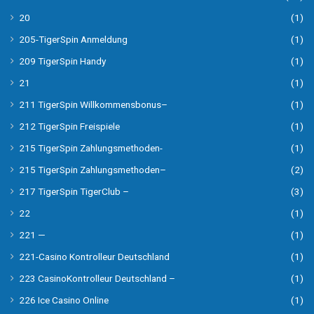
20
(1)
205-TigerSpin Anmeldung
(1)
209 TigerSpin Handy
(1)
21
(1)
211 TigerSpin Willkommensbonus–
(1)
212 TigerSpin Freispiele
(1)
215 TigerSpin Zahlungsmethoden-
(1)
215 TigerSpin Zahlungsmethoden–
(2)
217 TigerSpin TigerClub –
(3)
22
(1)
221 —
(1)
221-Casino Kontrolleur Deutschland
(1)
223 CasinoKontrolleur Deutschland –
(1)
226 Ice Casino Online
(1)