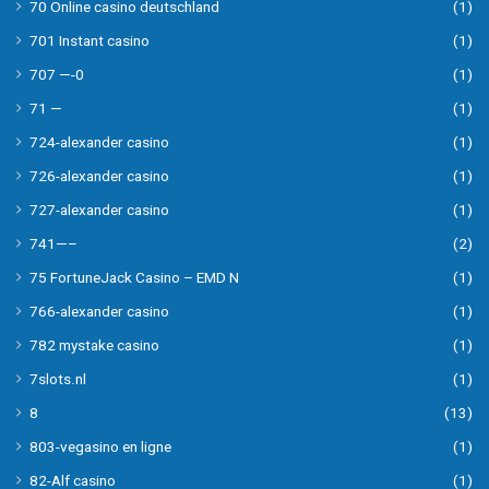
70 Online casino deutschland
(1)
701 Instant casino
(1)
707 —-0
(1)
71 —
(1)
724-alexander casino
(1)
726-alexander casino
(1)
727-alexander casino
(1)
741—–
(2)
75 FortuneJack Casino – EMD N
(1)
766-alexander casino
(1)
782 mystake casino
(1)
7slots.nl
(1)
8
(13)
803-vegasino en ligne
(1)
82-Alf casino
(1)