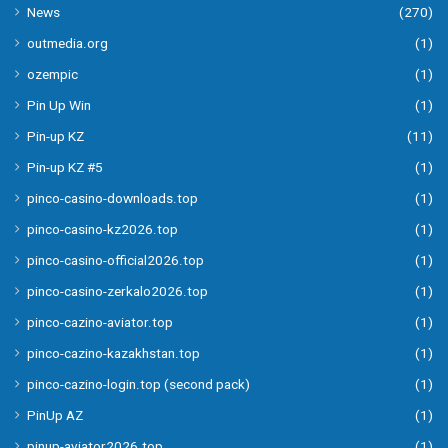
News
(270)
outmedia.org
(1)
ozempic
(1)
Pin Up Win
(1)
Pin-up KZ
(11)
Pin-up KZ #5
(1)
pinco-casino-downloads.top
(1)
pinco-casino-kz2026.top
(1)
pinco-casino-official2026.top
(1)
pinco-casino-zerkalo2026.top
(1)
pinco-cazino-aviator.top
(1)
pinco-cazino-kazakhstan.top
(1)
pinco-cazino-login.top (second pack)
(1)
PinUp AZ
(1)
pinup-aviator2026.top
(1)