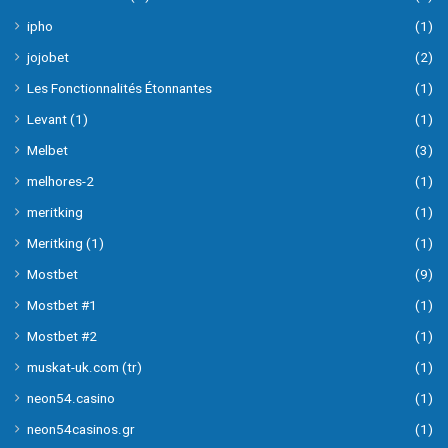
ipho
(1)
jojobet
(2)
Les Fonctionnalités Étonnantes
(1)
Levant (1)
(1)
Melbet
(3)
melhores-2
(1)
meritking
(1)
Meritking (1)
(1)
Mostbet
(9)
Mostbet #1
(1)
Mostbet #2
(1)
muskat-uk.com (tr)
(1)
neon54.casino
(1)
neon54casinos.gr
(1)