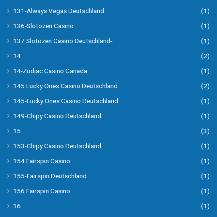
131-Always Vegas Deutschland
(1)
136-Slotozen Casino
(1)
137 Slotozen Casino Deutschland-
(1)
14
(2)
14-Zodiac Casino Canada
(1)
145 Lucky Ones Casino Deutschland
(2)
145-Lucky Ones Casino Deutschland
(1)
149-Chipy Casino Deutschland
(1)
15
(3)
153-Chipy Casino Deutschland
(1)
154 Fairspin Casino
(1)
155-Fairspin Deutschland
(1)
156 Fairspin Casino
(1)
16
(1)