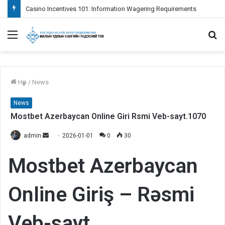
Casino Incentives 101: Information Wagering Requirements
Menu
S
fo
Нүүр
/
News
News
Mostbet Azerbaycan Online Giri Rsmi Veb-sayt.1070
admin
S
2026-01-01
0
30
e
Mostbet Azerbaycan
n
d
a
Online Giriş – Rəsmi
n
e
Veb-sayt
m