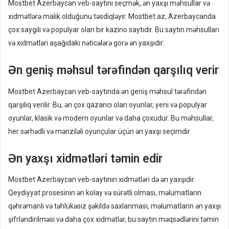
Mostbet Azerbaycan veb-saytını seçmək, ən yaxşı məhsullar və
xidmətlərə malik olduğunu təsdiqləyir. Mostbet.az, Azerbaycanda
çox saygılı və populyar olan bir kazino saytıdır. Bu saytın məhsulları
və xidmətləri aşağıdakı nəticələrə görə ən yaxşıdir:
Ən geniş məhsul tərəfindən qarşılıq verir
Mostbet Azerbaycan veb-saytında ən geniş məhsul tərəfindən
qarşılıq verilir. Bu, ən çox qazancı olan oyunlar, yeni və populyar
oyunlar, klasik və modern oyunlar və daha çoxudur. Bu məhsullar,
her sərhədli və mənziləli oyunçular üçün ən yaxşı seçimdir.
Ən yaxşı xidmətləri təmin edir
Mostbet Azerbaycan veb-saytının xidmətləri də ən yaxşıdir.
Qeydiyyat prosesinin ən kolay və sürətli olması, məlumatların
qəhrəmanlı və təhlükəsiz şəkildə saxlanması, məlumatların ən yaxşı
şifrləndirilməsi və daha çox xidmətlər, bu saytın məqsədlərini təmin