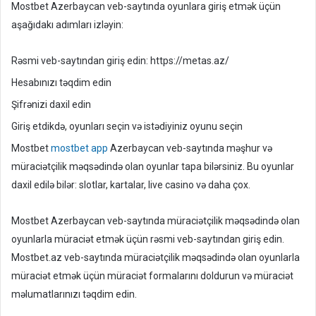
Mostbet Azerbaycan veb-saytında oyunlara giriş etmək üçün
aşağıdakı adımları izləyin:
Rəsmi veb-saytından giriş edin: https://metas.az/
Hesabınızı təqdim edin
Şifrənizi daxil edin
Giriş etdikdə, oyunları seçin və istədiyiniz oyunu seçin
Mostbet
mostbet app
Azerbaycan veb-saytında məşhur və
müraciətçilik məqsədində olan oyunlar tapa bilərsiniz. Bu oyunlar
daxil edilə bilər: slotlar, kartalar, live casino və daha çox.
Mostbet Azerbaycan veb-saytında müraciətçilik məqsədində olan
oyunlarla müraciət etmək üçün rəsmi veb-saytından giriş edin.
Mostbet.az veb-saytında müraciətçilik məqsədində olan oyunlarla
müraciət etmək üçün müraciət formalarını doldurun və müraciət
məlumatlarınızı təqdim edin.