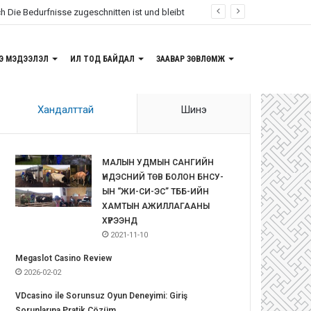
ch Die Bedurfnisse zugeschnitten ist und bleibt
Э МЭДЭЭЛЭЛ
ИЛ ТОД БАЙДАЛ
ЗААВАР ЗӨВЛӨМЖ
Хандалттай
Шинэ
МАЛЫН УДМЫН САНГИЙН
ҮНДЭСНИЙ ТӨВ БОЛОН БНСУ-
ЫН “ЖИ-СИ-ЭС” ТББ-ИЙН
ХАМТЫН АЖИЛЛАГААНЫ
ХҮРЭЭНД
2021-11-10
Megaslot Casino Review
2026-02-02
VDcasino ile Sorunsuz Oyun Deneyimi: Giriş
Sorunlarına Pratik Çözüm