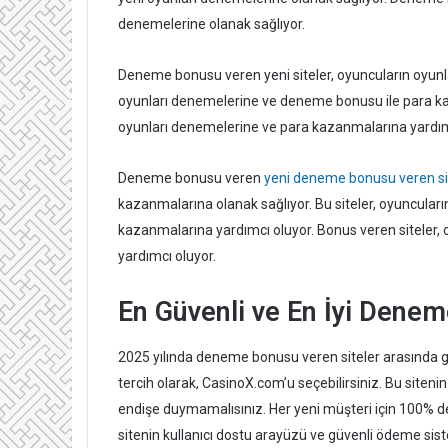
denemelerine olanak sağlıyor.
Deneme bonusu veren yeni siteler, oyuncuların oyunla
oyunları denemelerine ve deneme bonusu ile para kaz
oyunları denemelerine ve para kazanmalarına yardım
Deneme bonusu veren
yeni deneme bonusu veren si
kazanmalarına olanak sağlıyor. Bu siteler, oyuncula
kazanmalarına yardımcı oluyor. Bonus veren siteler,
yardımcı oluyor.
En Güvenli ve En İyi Denem
2025 yılında deneme bonusu veren siteler arasında güv
tercih olarak, CasinoX.com’u seçebilirsiniz. Bu site
endişe duymamalısınız. Her yeni müşteri için 100% de
sitenin kullanıcı dostu arayüzü ve güvenli ödeme sist