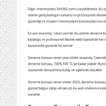
Diğer önerimizden, Bet365.com’u seçebilirsiniz. Bu s
sitenin geniş kategori sunumu ve profesyonel destek 
güvenliği ve müşteri memnuniyeti konusunda öncü b
En son önerimiz, 1xbet.com’dır. Bu sitenin deneme bo
kataloğu ve profesyonel destek ekibi sayesinde her t
konusunda güvenilir bir isimdir.
Deneme bonusu veren yeni siteler arasında, CasinoMa
deneme bonusu, 100% 100 TL’ye kadar olabilir. Ayrıca
sayesinde deneyiminiz kolay ve eğlenceli olacaktır.
Deneme bonusu veren siteler 2025, deneme bonusu v
güncel bilgiye sahip olmak için bu web sitelerini inc
sunarlar.