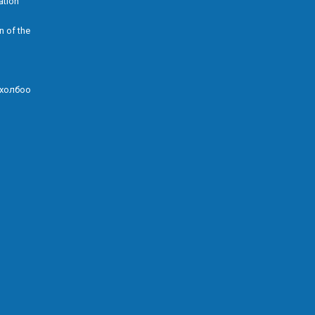
ation
n of the
 холбоо