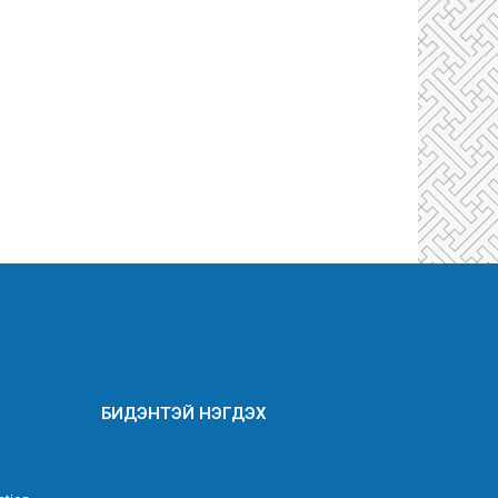
БИДЭНТЭЙ НЭГДЭХ