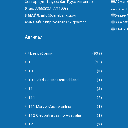
Хонгор сум, 1 дүгээр баг, Буурлын энгэр
Аймаг 
Утас
: 77660307, 77119933
ашиглалт
ИМАЙЛ:
info@genebank.gov.mn
Хөдөө 
ВЭБ САЙТ:
http://genebank.gov.mn/
ХХААХ
ХААБ- 
Ангилал
! Без рубрики
(939)
1
(25)
10
(3)
101-Vlad Casino Deutschland
(1)
11
(3)
111
(2)
111 Marvel Casino online
(1)
112 Cleopatra casino Australia
(1)
12
(3)