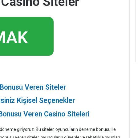
Casino Siteler
MAK
 Bonusu Veren Siteler
iniz Kişisel Seçenekler
 Bonusu Veren Casino Siteleri
 döneme giriyoruz. Bu siteler, oyuncuların deneme bonusu ile
onusu veren siteler, oyuncuların güvenle ve rahatlıkla oyunları