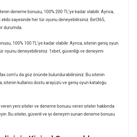
itenin deneme bonusu, 100% 200 TL’ye kadar olabilir. Ayrıca,
ekibi sayesinde her tür oyunu deneyebilirsiniz. Bet365,
ir durumda.
nusu, 100% 100 TL’ye kadar olabilir. Ayrıca, sitenin geniş oyun
ür oyunu deneyebilirsiniz. 1xbet, güvenliği ve deneyimi
x.com’u da göz önünde bulundurabilirsiniz. Bu sitenin
, sitenin kullanıcı dostu arayüzü ve geniş oyun kataloğu
eren yeni siteler ve deneme bonusu veren siteler hakkında
eleyin. Bu siteler, güvenli ve iyi deneyim sunan deneme bonusu