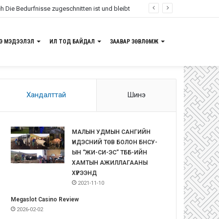
ch Die Bedurfnisse zugeschnitten ist und bleibt
Э МЭДЭЭЛЭЛ
ИЛ ТОД БАЙДАЛ
ЗААВАР ЗӨВЛӨМЖ
Хандалттай
Шинэ
МАЛЫН УДМЫН САНГИЙН
ҮНДЭСНИЙ ТӨВ БОЛОН БНСУ-
ЫН “ЖИ-СИ-ЭС” ТББ-ИЙН
ХАМТЫН АЖИЛЛАГААНЫ
ХҮРЭЭНД
2021-11-10
Megaslot Casino Review
2026-02-02