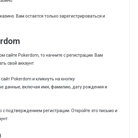
казино.
-казино. Вам остается только зарегистрироваться и
erdom
м сайте Pokerdom, то начните с регистрации. Вам
ать свой аккаунт.
сайт Pokerdom и кликнуть на кнопку
ные данные, включая имя, фамилию, дату рождения и
о с подтверждением регистрации. Откройте это письмо и
унт.
m