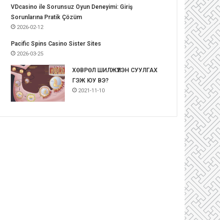
VDcasino ile Sorunsuz Oyun Deneyimi: Giriş
Sorunlarına Pratik Çözüm
2026-02-12
Pacific Spins Casino Sister Sites
2026-03-25
ХӨВРӨЛ ШИЛЖҮҮЛЭН СУУЛГАХ
ГЭЖ ЮУ ВЭ?
2021-11-10