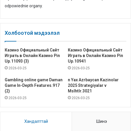
odpowiednie organy.
Холбоотой мэдээлэл
Казино Официальный Сайт
Казино Официальный Сайт
Играть в Онлайн Казино Pin
Играть в Онлайн Казино Pin
Up.11093 (3)
Up.10941
2026-03-25
2026-03-25
Gambling online game Daman
n Yax Azrbaycan Kazinolar
Game In-Depth Features.917
2025 Strategiyalar v
(2)
Mslhtlr.3021
2026-03-25
2026-03-25
Хандалттай
Шинэ