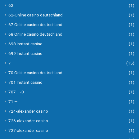
62
(1)
62-Online casino deutschland
(1)
67 Online casino deutschland
(1)
68 Online casino deutschland
(1)
698 Instant casino
(1)
699 Instant casino
(1)
7
(15)
70 Online casino deutschland
(1)
701 Instant casino
(1)
707 —-0
(1)
71 —
(1)
724-alexander casino
(1)
726-alexander casino
(1)
727-alexander casino
(1)