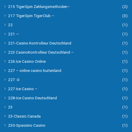
215 TigerSpin Zahlungsmethoden–
(2)
217 TigerSpin TigerClub –
(3)
22
(1)
221 —
(1)
221-Casino Kontrolleur Deutschland
(1)
223 CasinoKontrolleur Deutschland –
(1)
226 Ice Casino Online
(1)
227 – online casino buitenland
(1)
227 -0
(1)
227 Ice Casino –
(1)
228-Ice Casino Deutschland
(1)
23
(1)
23-Classic Canada
(1)
230-Spassino Casino
(1)