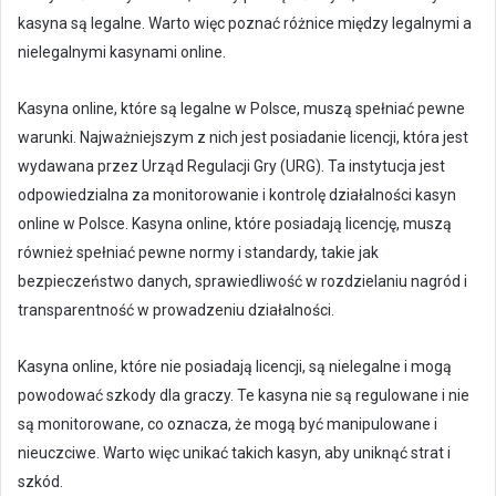
kasyna są legalne. Warto więc poznać różnice między legalnymi a
nielegalnymi kasynami online.
Kasyna online, które są legalne w Polsce, muszą spełniać pewne
warunki. Najważniejszym z nich jest posiadanie licencji, która jest
wydawana przez Urząd Regulacji Gry (URG). Ta instytucja jest
odpowiedzialna za monitorowanie i kontrolę działalności kasyn
online w Polsce. Kasyna online, które posiadają licencję, muszą
również spełniać pewne normy i standardy, takie jak
bezpieczeństwo danych, sprawiedliwość w rozdzielaniu nagród i
transparentność w prowadzeniu działalności.
Kasyna online, które nie posiadają licencji, są nielegalne i mogą
powodować szkody dla graczy. Te kasyna nie są regulowane i nie
są monitorowane, co oznacza, że mogą być manipulowane i
nieuczciwe. Warto więc unikać takich kasyn, aby uniknąć strat i
szkód.