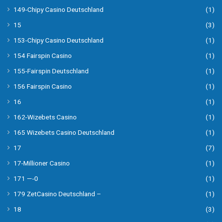
149-Chipy Casino Deutschland
(1)
15
(3)
153-Chipy Casino Deutschland
(1)
154 Fairspin Casino
(1)
155-Fairspin Deutschland
(1)
156 Fairspin Casino
(1)
16
(1)
162-Wizebets Casino
(1)
165 Wizebets Casino Deutschland
(1)
17
(7)
17-Millioner Casino
(1)
171 —-0
(1)
179 ZetCasino Deutschland –
(1)
18
(3)