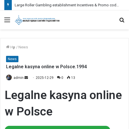
Im Gesetzestext war der maximaler Nutzung durch dm Eur pro Spin abgesprochen
Menu
S
fo
Нүүр
/
News
News
Legalne kasyna online w Polsce.1994
admin
S
2025-12-29
0
13
e
Legalne kasyna online
n
d
a
w Polsce
n
e
m