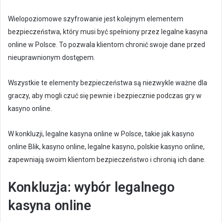
Wielopoziomowe szyfrowanie jest kolejnym elementem
bezpieczeństwa, który musi być spełniony przez legalne kasyna
online w Polsce. To pozwala klientom chronić swoje dane przed
nieuprawnionym dostępem.
Wszystkie te elementy bezpieczeństwa są niezwykle ważne dla
graczy, aby mogli czuć się pewnie i bezpiecznie podczas gry w
kasyno online.
W konkluzji, legalne kasyna online w Polsce, takie jak kasyno
online Blik, kasyno online, legalne kasyno, polskie kasyno online,
zapewniają swoim klientom bezpieczeństwo i chronią ich dane.
Konkluzja: wybór legalnego
kasyna online