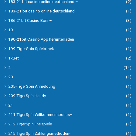
183 21 bit casino online deutschland –
(2)
183-21 bit casino online deutschland
(1)
186 21bit Casino Boni –
(3)
19
(1)
190-21bit Casino App herunterladen
(1)
199-TigerSpin Spielothek
(1)
1xBet
(2)
2
(14)
20
(1)
205-TigerSpin Anmeldung
(1)
209 TigerSpin Handy
(1)
21
(1)
211 TigerSpin Willkommensbonus–
(1)
212 TigerSpin Freispiele
(1)
215 TigerSpin Zahlungsmethoden-
(1)