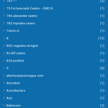
741—–
(2)
75 FortuneJack Casino – EMD N
(1)
766-alexander casino
(1)
782 mystake casino
(1)
7slots.nl
(1)
8
(13)
803-vegasino en ligne
(1)
82-Alf casino
(1)
824-yonibet
(1)
9
(5)
aberturasaconcagua.com
(1)
Amonbet
(1)
Avia Masters
(1)
Azz
(1)
Bahiscom
(2)